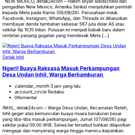
NEW MEXICO, detak24com – Hakim Bryan Biedscheid dari
pengadilan New Mexico, Amerika Serikat menjatuhkan perintah
kepada Meta pada Kamis (06/08/26). Perusahaan induk
Facebook, Instagram, WhatsApp, dan Threads ini diharuskan
membayar denda tambahan sebesar 567 juta dolar AS atau
sekitar Rp 10,15 triliun. Putusan ini menjadi babak baru dalam
rentetan panjang gugatan yang mendesak Meta […]
Detak Inhil
Ngeri! Buaya Raksasa Masuk Perkampungan
Desa Undan Inhil, Warga Berhamburan
calendar_month
3 jam yang lalu
account_circle
Redaksi
0
Komentar
INHIL, detak24com – Warga Desa Undan, Kecamatan Reteh,
Inhil geger atas kemunculan buaya muara berukuran besar
yang tiba-tiba masuk perkampungan, Jumat (07/08/26) pagi
sekitar pukul 09.00 WIB. Satwa liar tersebut bahkan dilaporkan
mengejar dan menyerang warga hingga memicu kepanikan.