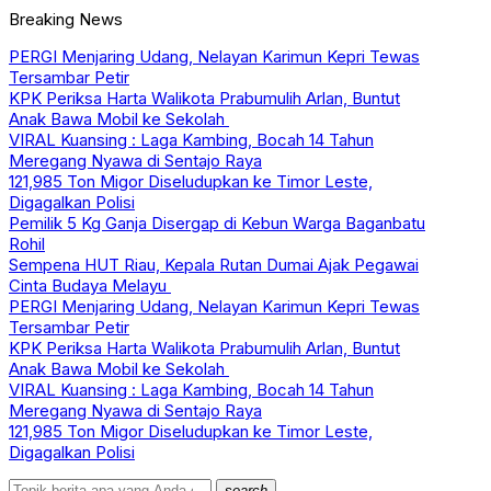
Breaking News
PERGI Menjaring Udang, Nelayan Karimun Kepri Tewas
Tersambar Petir
KPK Periksa Harta Walikota Prabumulih Arlan, Buntut
Anak Bawa Mobil ke Sekolah
VIRAL Kuansing : Laga Kambing, Bocah 14 Tahun
Meregang Nyawa di Sentajo Raya
121,985 Ton Migor Diseludupkan ke Timor Leste,
Digagalkan Polisi
Pemilik 5 Kg Ganja Disergap di Kebun Warga Baganbatu
Rohil
Sempena HUT Riau, Kepala Rutan Dumai Ajak Pegawai
Cinta Budaya Melayu
PERGI Menjaring Udang, Nelayan Karimun Kepri Tewas
Tersambar Petir
KPK Periksa Harta Walikota Prabumulih Arlan, Buntut
Anak Bawa Mobil ke Sekolah
VIRAL Kuansing : Laga Kambing, Bocah 14 Tahun
Meregang Nyawa di Sentajo Raya
121,985 Ton Migor Diseludupkan ke Timor Leste,
Digagalkan Polisi
search