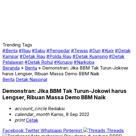
Trending Tags
#Berita
#Riau
#Sabu
#Pengedar
#Tewas
#Duri
#Kurir
#Detak
Kampar
#Detak Riau
#Polda Riau
#Detak Kuansing
#Detak
Pelalawan
#Detak Rohul
#Korupsi
#Narkoba
Beranda
»
Berita
»
Demonstran: Jika BBM Tak Turun-Jokowi
harus Lengser, Ribuan Massa Demo BBM Naik
Berita
Detak Nasional
Demonstran: Jika BBM Tak Turun-Jokowi harus
Lengser, Ribuan Massa Demo BBM Naik
account_circle
Redaksi
calendar_month
Kamis, 8 Sep 2022
print
Cetak
Facebook
Twitter
Whatsapp
Pinterest
Threads