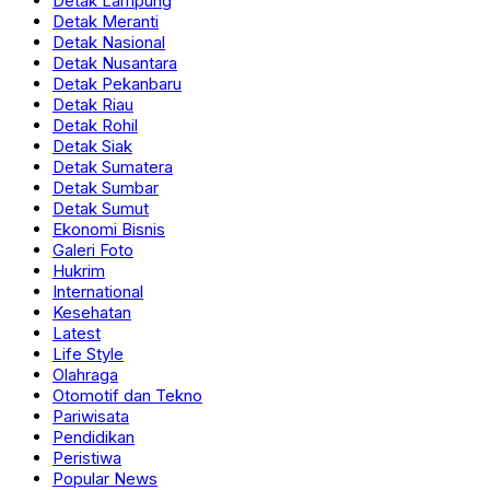
Detak Lampung
Detak Meranti
Detak Nasional
Detak Nusantara
Detak Pekanbaru
Detak Riau
Detak Rohil
Detak Siak
Detak Sumatera
Detak Sumbar
Detak Sumut
Ekonomi Bisnis
Galeri Foto
Hukrim
International
Kesehatan
Latest
Life Style
Olahraga
Otomotif dan Tekno
Pariwisata
Pendidikan
Peristiwa
Popular News