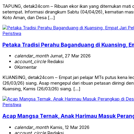
TAPUNG, detak24com – Ribuan ekor ikan yang ditemukan mati di
setempat. Informasi dirangkum Sabtu (04/04/26), kematian massal 
Koto Aman, dan Desa […]
Peristiwa
Petaka Tradisi Perahu Baganduang di Kuansing, E
calendar_month
Jumat, 27 Mar 2026
account_circle
Redaksi
0
Komentar
KUANSING, detak24com – Empat jari pelajar MTs putus kena led
(26/03/26) siang. Asap mengepul dari ribuan petasan diiringi
Kuansing, Kamis (26/03/26) siang. […]
Peristiwa
Acap Mangsa Ternak, Anak Harimau Masuk Perang
calendar_month
Kamis, 12 Mar 2026
account_circle
Redaksi