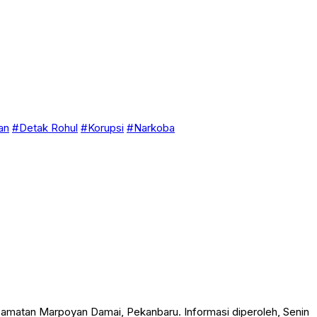
an
#Detak Rohul
#Korupsi
#Narkoba
camatan Marpoyan Damai, Pekanbaru. Informasi diperoleh, Senin