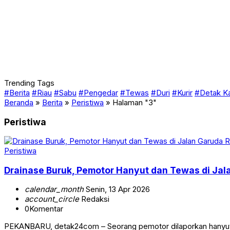
Trending Tags
#Berita
#Riau
#Sabu
#Pengedar
#Tewas
#Duri
#Kurir
#Detak K
Beranda
»
Berita
»
Peristiwa
»
Halaman "3"
Peristiwa
Peristiwa
Drainase Buruk, Pemotor Hanyut dan Tewas di Ja
calendar_month
Senin, 13 Apr 2026
account_circle
Redaksi
0
Komentar
PEKANBARU, detak24com – Seorang pemotor dilaporkan hanyut da