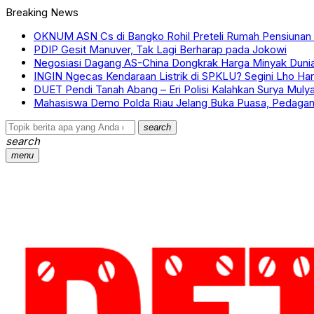
Breaking News
OKNUM ASN Cs di Bangko Rohil Preteli Rumah Pensiunan
PDIP Gesit Manuver, Tak Lagi Berharap pada Jokowi
Negosiasi Dagang AS-China Dongkrak Harga Minyak Duni
INGIN Ngecas Kendaraan Listrik di SPKLU? Segini Lho Ha
DUET Pendi Tanah Abang – Eri Polisi Kalahkan Surya Mulyadi
Mahasiswa Demo Polda Riau Jelang Buka Puasa, Pedagang
search
search
menu