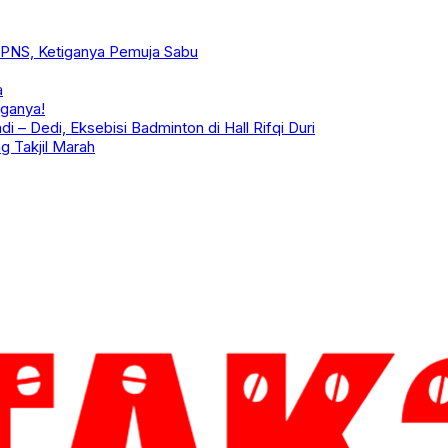
 PNS, Ketiganya Pemuja Sabu
a
rganya!
 – Dedi, Eksebisi Badminton di Hall Rifqi Duri
 Takjil Marah