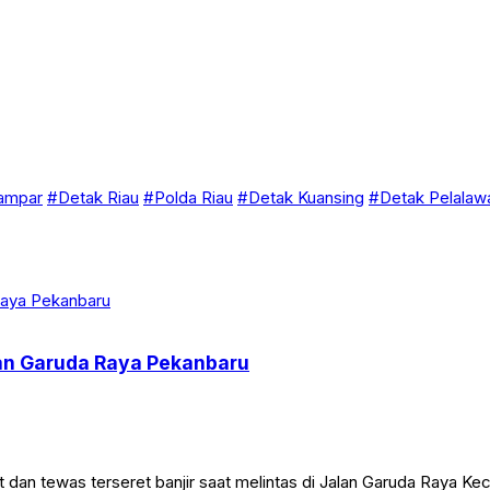
ampar
#Detak Riau
#Polda Riau
#Detak Kuansing
#Detak Pelalaw
lan Garuda Raya Pekanbaru
n tewas terseret banjir saat melintas di Jalan Garuda Raya Ke