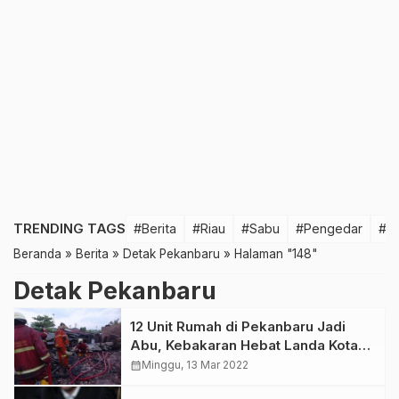
TRENDING TAGS
#Berita
#Riau
#Sabu
#Pengedar
#T
Beranda
»
Berita
»
Detak Pekanbaru
»
Halaman "148"
Detak Pekanbaru
12 Unit Rumah di Pekanbaru Jadi
Abu, Kebakaran Hebat Landa Kota
Bertuah
calendar_month
Minggu, 13 Mar 2022