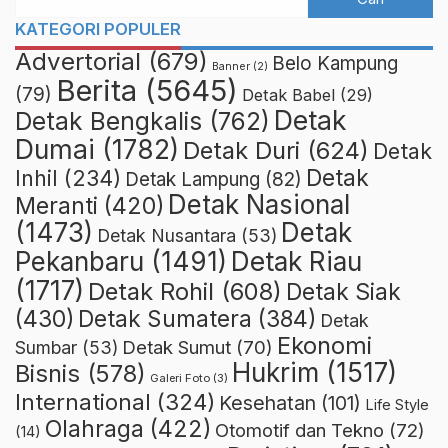
KATEGORI POPULER
Advertorial
(679)
Belo Kampung
Banner
(2)
Berita
(5645)
(79)
Detak Babel
(29)
Detak
Detak Bengkalis
(762)
Dumai
(1782)
Detak Duri
(624)
Detak
Detak
Inhil
(234)
Detak Lampung
(82)
Detak Nasional
Meranti
(420)
(1473)
Detak
Detak Nusantara
(53)
Detak Riau
Pekanbaru
(1491)
(1717)
Detak Rohil
(608)
Detak Siak
(430)
Detak Sumatera
(384)
Detak
Ekonomi
Detak Sumut
(70)
Sumbar
(53)
Hukrim
(1517)
Bisnis
(578)
Galeri Foto
(3)
International
(324)
Kesehatan
(101)
Life Style
Olahraga
(422)
Otomotif dan Tekno
(72)
(14)