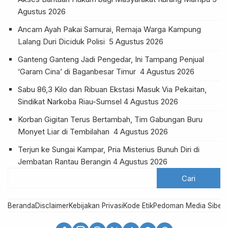
Agustus 2026
Ancam Ayah Pakai Samurai, Remaja Warga Kampung
Lalang Duri Diciduk Polisi
5 Agustus 2026
Ganteng Ganteng Jadi Pengedar, Ini Tampang Penjual
‘Garam Cina’ di Baganbesar Timur
4 Agustus 2026
Sabu 86,3 Kilo dan Ribuan Ekstasi Masuk Via Pekaitan,
Sindikat Narkoba Riau-Sumsel
4 Agustus 2026
Korban Gigitan Terus Bertambah, Tim Gabungan Buru
Monyet Liar di Tembilahan
4 Agustus 2026
Terjun ke Sungai Kampar, Pria Misterius Bunuh Diri di
Jembatan Rantau Berangin
4 Agustus 2026
Beranda
Disclaimer
Kebijakan Privasi
Kode Etik
Pedoman Media Siber
R