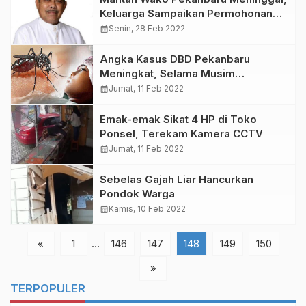
Keluarga Sampaikan Permohonan
Maaf
calendar_month
Senin, 28 Feb 2022
Angka Kasus DBD Pekanbaru
Meningkat, Selama Musim
Pancaroba
calendar_month
Jumat, 11 Feb 2022
Emak-emak Sikat 4 HP di Toko
Ponsel, Terekam Kamera CCTV
calendar_month
Jumat, 11 Feb 2022
Sebelas Gajah Liar Hancurkan
Pondok Warga
calendar_month
Kamis, 10 Feb 2022
«
1
…
146
147
148
149
150
»
TERPOPULER