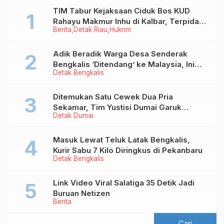
TIM Tabur Kejaksaan Ciduk Bos KUD
Rahayu Makmur Inhu di Kalbar, Terpidana
Berita
Detak Riau
Hukrim
Kredit Fiktif Rp2,8 M
Adik Beradik Warga Desa Senderak
Bengkalis ‘Ditendang’ ke Malaysia, Ini
Detak Bengkalis
Sebabnya!
Ditemukan Satu Cewek Dua Pria
Sekamar, Tim Yustisi Dumai Garuk
Detak Dumai
Puluhan Pasangan Mesum
Masuk Lewat Teluk Latak Bengkalis,
Kurir Sabu 7 Kilo Diringkus di Pekanbaru
Detak Bengkalis
Link Video Viral Salatiga 35 Detik Jadi
Buruan Netizen
Berita