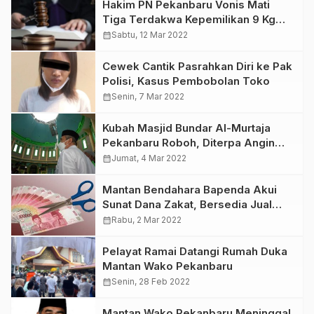
Hakim PN Pekanbaru Vonis Mati
Tiga Terdakwa Kepemilikan 9 Kg
Sabu
calendar_month
Sabtu, 12 Mar 2022
Cewek Cantik Pasrahkan Diri ke Pak
Polisi, Kasus Pembobolan Toko
calendar_month
Senin, 7 Mar 2022
Kubah Masjid Bundar Al-Murtaja
Pekanbaru Roboh, Diterpa Angin
Puting Beliung
calendar_month
Jumat, 4 Mar 2022
Mantan Bendahara Bapenda Akui
Sunat Dana Zakat, Bersedia Jual
Aset untuk Pengganti
calendar_month
Rabu, 2 Mar 2022
Pelayat Ramai Datangi Rumah Duka
Mantan Wako Pekanbaru
calendar_month
Senin, 28 Feb 2022
Mantan Wako Pekanbaru Meninggal,