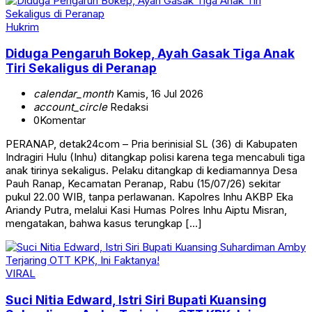
Hukrim
Diduga Pengaruh Bokep, Ayah Gasak Tiga Anak
Tiri Sekaligus di Peranap
calendar_month
Kamis, 16 Jul 2026
account_circle
Redaksi
0
Komentar
PERANAP, detak24com – Pria berinisial SL (36) di Kabupaten
Indragiri Hulu (Inhu) ditangkap polisi karena tega mencabuli tiga
anak tirinya sekaligus. Pelaku ditangkap di kediamannya Desa
Pauh Ranap, Kecamatan Peranap, Rabu (15/07/26) sekitar
pukul 22.00 WIB, tanpa perlawanan. Kapolres Inhu AKBP Eka
Ariandy Putra, melalui Kasi Humas Polres Inhu Aiptu Misran,
mengatakan, bahwa kasus terungkap […]
VIRAL
Suci Nitia Edward, Istri Siri Bupati Kuansing