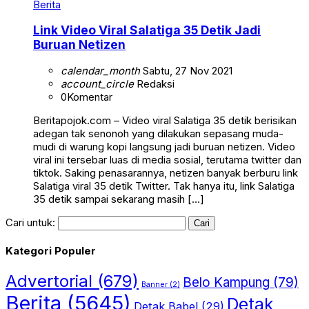
Berita
Link Video Viral Salatiga 35 Detik Jadi
Buruan Netizen
calendar_month
Sabtu, 27 Nov 2021
account_circle
Redaksi
0
Komentar
Beritapojok.com – Video viral Salatiga 35 detik berisikan
adegan tak senonoh yang dilakukan sepasang muda-
mudi di warung kopi langsung jadi buruan netizen. Video
viral ini tersebar luas di media sosial, terutama twitter dan
tiktok. Saking penasarannya, netizen banyak berburu link
Salatiga viral 35 detik Twitter. Tak hanya itu, link Salatiga
35 detik sampai sekarang masih […]
Cari untuk:
Kategori Populer
Advertorial
(679)
Belo Kampung
(79)
Banner
(2)
Berita
(5645)
Detak
Detak Babel
(29)