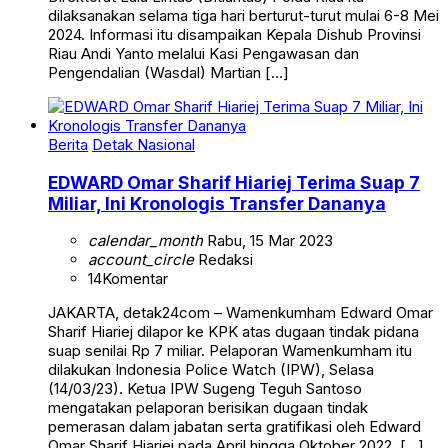
dilaksanakan selama tiga hari berturut-turut mulai 6-8 Mei
2024. Informasi itu disampaikan Kepala Dishub Provinsi
Riau Andi Yanto melalui Kasi Pengawasan dan
Pengendalian (Wasdal) Martian […]
Berita
Detak Nasional
EDWARD Omar Sharif Hiariej Terima Suap 7
Miliar, Ini Kronologis Transfer Dananya
calendar_month
Rabu, 15 Mar 2023
account_circle
Redaksi
14
Komentar
JAKARTA, detak24com – Wamenkumham Edward Omar
Sharif Hiariej dilapor ke KPK atas dugaan tindak pidana
suap senilai Rp 7 miliar. Pelaporan Wamenkumham itu
dilakukan Indonesia Police Watch (IPW), Selasa
(14/03/23). Ketua IPW Sugeng Teguh Santoso
mengatakan pelaporan berisikan dugaan tindak
pemerasan dalam jabatan serta gratifikasi oleh Edward
Omar Sharif Hiariej pada April hingga Oktober 2022. […]