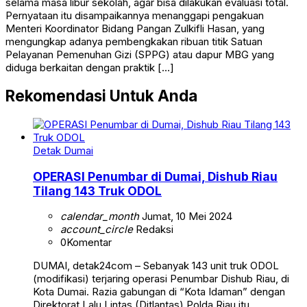
selama masa libur sekolah, agar bisa dilakukan evaluasi total.
Pernyataan itu disampaikannya menanggapi pengakuan
Menteri Koordinator Bidang Pangan Zulkifli Hasan, yang
mengungkap adanya pembengkakan ribuan titik Satuan
Pelayanan Pemenuhan Gizi (SPPG) atau dapur MBG yang
diduga berkaitan dengan praktik […]
Rekomendasi Untuk Anda
Detak Dumai
OPERASI Penumbar di Dumai, Dishub Riau
Tilang 143 Truk ODOL
calendar_month
Jumat, 10 Mei 2024
account_circle
Redaksi
0
Komentar
DUMAI, detak24com – Sebanyak 143 unit truk ODOL
(modifikasi) terjaring operasi Penumbar Dishub Riau, di
Kota Dumai. Razia gabungan di “Kota Idaman” dengan
Direktorat Lalu Lintas (Ditlantas) Polda Riau itu