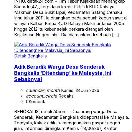
INHU, detak24.com – Tim Tabur Kejaksaan menangkap
Sunardi (47), terpidana kredit fiktif di KUD Rahayu
Makmur, Desa Bukit Lipai, Kecamatan Batang Cenaku
Inhu tahun 2011. Ia ditangkap pada sebuah kebun sawit di
wilayah Kalbar. Ketua KUD Rahayu Makmur tahun 2005
hingga 2012 itu kabur sejak perkara ditangani oleh
Kejaksaan Negeri Inhu. Dia diamankan di sebuah […]
Detak Bengkalis
Adik Beradik Warga Desa Senderak
Bengkalis ‘Ditendang’ ke Malaysia, Ini
Sebabnya!
calendar_month
Kamis, 18 Jun 2026
account_circle
Redaksi
0
Komentar
BENGKALIS, detak24com – Dua orang warga Desa
Senderak, Kecamatan Bengkalis dideportasi ke Malaysia.
Ternyata, kakak adik itu menggunakan paspor negeri
jiran. Informasi dirangkum Kamis (18/06/26), Kantor