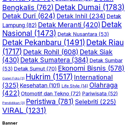
Detak Dumai
(1783)
Bengkalis
(762)
Detak Duri
(624)
Detak Inhil
(234)
Detak
Detak
Detak Meranti
(420)
Lampung
(82)
Nasional
(1473)
Detak Nusantara
(53)
Detak Riau
Detak Pekanbaru
(1491)
(1717)
Detak Rohil
(608)
Detak Siak
(430)
Detak Sumatera
(384)
Detak Sumbar
Ekonomi Bisnis
(578)
Detak Sumut
(70)
(53)
Hukrim
(1517)
International
Galeri Foto
(3)
(325)
Olahraga
Kesehatan
(101)
Life Style
(14)
(422)
Otomotif dan Tekno
(72)
Pariwisata
(52)
Peristiwa
(781)
Selebriti
(225)
Pendidikan
(3)
VIRAL
(1231)
Banner