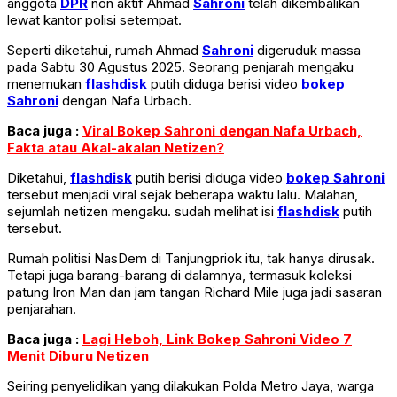
anggota
DPR
non aktif Ahmad
Sahroni
telah dikembalikan
lewat kantor polisi setempat.
Seperti diketahui, rumah Ahmad
Sahroni
digeruduk massa
pada Sabtu 30 Agustus 2025. Seorang penjarah mengaku
menemukan
flashdisk
putih diduga berisi video
bokep
Sahroni
dengan Nafa Urbach.
Baca juga :
Viral Bokep Sahroni dengan Nafa Urbach,
Fakta atau Akal-akalan Netizen?
Diketahui,
flashdisk
putih berisi diduga video
bokep Sahroni
tersebut menjadi viral sejak beberapa waktu lalu. Malahan,
sejumlah netizen mengaku. sudah melihat isi
flashdisk
putih
tersebut.
Rumah politisi NasDem di Tanjungpriok itu, tak hanya dirusak.
Tetapi juga barang-barang di dalamnya, termasuk koleksi
patung Iron Man dan jam tangan Richard Mile juga jadi sasaran
penjarahan.
Baca juga :
Lagi Heboh, Link Bokep Sahroni Video 7
Menit Diburu Netizen
Seiring penyelidikan yang dilakukan Polda Metro Jaya, warga