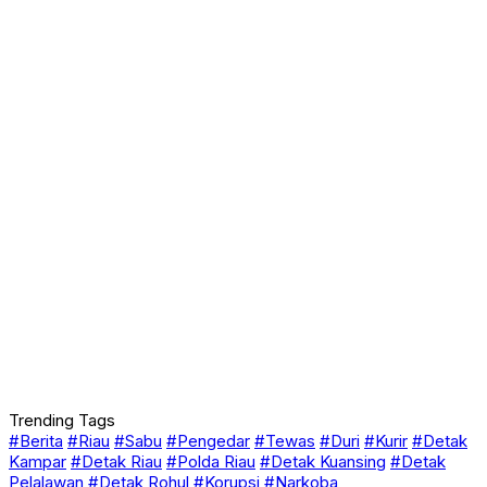
Trending Tags
#Berita
#Riau
#Sabu
#Pengedar
#Tewas
#Duri
#Kurir
#Detak
Kampar
#Detak Riau
#Polda Riau
#Detak Kuansing
#Detak
Pelalawan
#Detak Rohul
#Korupsi
#Narkoba