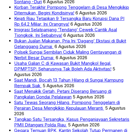
Sontang -Duri
6 Agustus 2026
Korban Terakhir Pompong Tenggelam di Desa Mengkikip
Ditemukan, Begini Kondisinya!
6 Agustus 2026
Kejati Riau Tetapkan 9 Tersangka Baru Korupsi Dana PI
Rp 64,2 Miliar, Ini Orangnya!
6 Agustus 2026
Imigrasi Selatpanjang ‘Tendang’ Cewek Cantik Asal
Tiongkok, Ini Sebabnya!
6 Agustus 2026
Bukan Jualan Makanan, Pria Ini ‘Dagang’ Ekstasi di Bukit
Gelanggang Dumai
6 Agustus 2026
Polsek Sungai Sembilan Ciduk Maling Gentayangan di
Nerbit Besar Dumai
6 Agustus 2026
Usaha Galian C di Kawasan Bukit Mangkol Ilegal,
DPMPTSP: Seharusnya Tak Boleh Ada Aktivitas!
5
Agustus 2026
Saat Mandi, Bocah 13 Tahun Hilang di Sungai Kampung
Rempak Siak
5 Agustus 2026
Saat Menakik Getah, Petani Diserang Beruang di
Pangkalan Gondai Pelalawan
5 Agustus 2026
Satu Tewas Seorang Hilang, Pompong Tenggelam di
Perairan Desa Mengkikip Kepulauan Meranti
5 Agustus
2026
Tangkap Satu Tersangka, Kasus Penganiayaan Sekretaris
PMII Ditangani Polda Riau
5 Agustus 2026
Gegara Temuan BPK, Kantin Sekolah Tutup Permanen di