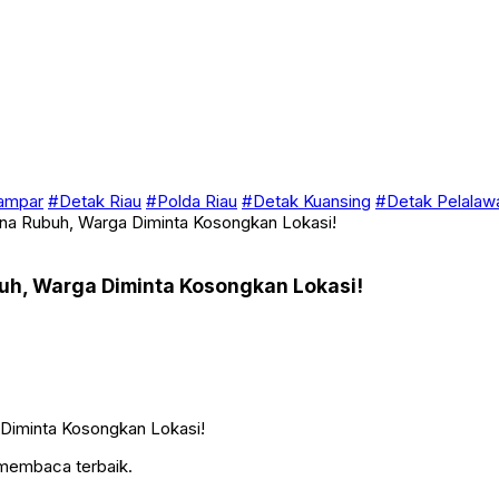
ampar
#Detak Riau
#Polda Riau
#Detak Kuansing
#Detak Pelalaw
na Rubuh, Warga Diminta Kosongkan Lokasi!
uh, Warga Diminta Kosongkan Lokasi!
 membaca terbaik.