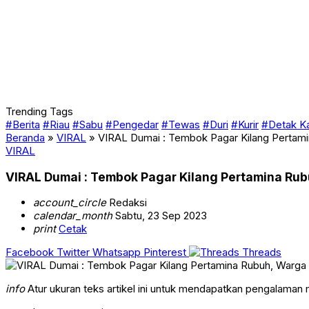
Trending Tags
#Berita
#Riau
#Sabu
#Pengedar
#Tewas
#Duri
#Kurir
#Detak K
Beranda
»
VIRAL
»
VIRAL Dumai : Tembok Pagar Kilang Pertami
VIRAL
VIRAL Dumai : Tembok Pagar Kilang Pertamina Rub
account_circle
Redaksi
calendar_month
Sabtu, 23 Sep 2023
print
Cetak
Facebook
Twitter
Whatsapp
Pinterest
Threads
info
Atur ukuran teks artikel ini untuk mendapatkan pengalaman