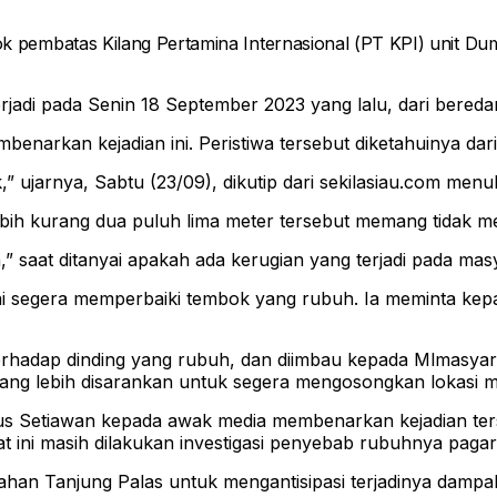
k pembatas Kilang Pertamina Internasional (PT KPI) unit Du
erjadi pada Senin 18 September 2023 yang lalu, dari bere
benarkan kejadian ini. Peristiwa tersebut diketahuinya dar
,” ujarnya, Sabtu (23/09), dikutip dari sekilasiau.com menu
ebih kurang dua puluh lima meter tersebut memang tidak
” saat ditanyai apakah ada kerugian yang terjadi pada mas
i segera memperbaiki tembok yang rubuh. Ia meminta kepad
rhadap dinding yang rubuh, dan diimbau kepada Mlmasyar
ang lebih disarankan untuk segera mengosongkan lokasi men
s Setiawan kepada awak media membenarkan kejadian ters
t ini masih dilakukan investigasi penyebab rubuhnya pagar 
han Tanjung Palas untuk mengantisipasi terjadinya dampak