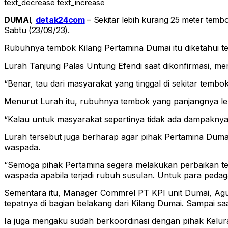
text_decrease
text_increase
DUMAI
,
detak24com
– Sekitar lebih kurang 25 meter tembo
Sabtu (23/09/23).
Rubuhnya tembok Kilang Pertamina Dumai itu diketahui t
Lurah Tanjung Palas Untung Efendi saat dikonfirmasi, mem
“Benar, tau dari masyarakat yang tinggal di sekitar tembok
Menurut Lurah itu, rubuhnya tembok yang panjangnya l
“Kalau untuk masyarakat sepertinya tidak ada dampaknya,
Lurah tersebut juga berharap agar pihak Pertamina Duma
waspada.
“Semoga pihak Pertamina segera melakukan perbaikan te
waspada apabila terjadi rubuh susulan. Untuk para pedag
Sementara itu, Manager Commrel PT KPI unit Dumai, Agu
tepatnya di bagian belakang dari Kilang Dumai. Sampai saa
Ia juga mengaku sudah berkoordinasi dengan pihak Kelura