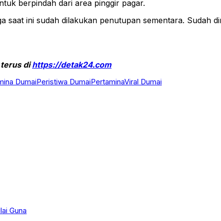
uk berpindah dari area pinggir pagar.
 saat ini sudah dilakukan penutupan sementara. Sudah d
 terus di
https://detak24.com
amina Dumai
Peristiwa Dumai
Pertamina
Viral Dumai