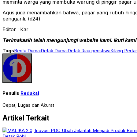
meminta warga yang membuka warung di pinggir pagar unt
Agus juga menambahkan bahwa, pagar yang rubuh hingga
pengganti. (d24)
Editor : Kar
Terimakasih telah mengunjungi website kami. Ikuti kami
Tags
Berita Dumai
Detak Dumai
Detak Riau peristiwa
Kilang Pert
Penulis
Redaksi
Cepat, Lugas dan Akurat
Artikel Terkait
Detak Rohil