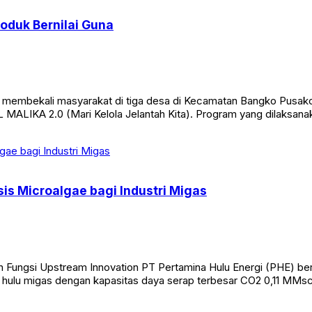
oduk Bernilai Guna
 membekali masyarakat di tiga desa di Kecamatan Bangko Pusako
SL MALIKA 2.0 (Mari Kelola Jelantah Kita). Program yang dilaksanak
is Microalgae bagi Industri Migas
n Fungsi Upstream Innovation PT Pertamina Hulu Energi (PHE) be
as hulu migas dengan kapasitas daya serap terbesar CO2 0,11 MMscf