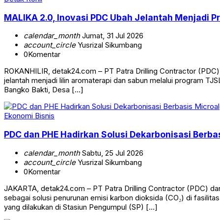
MALIKA 2.0, Inovasi PDC Ubah Jelantah Menjadi Pr
calendar_month
Jumat, 31 Jul 2026
account_circle
Yusrizal Sikumbang
0
Komentar
ROKANHILIR, detak24.com – PT Patra Drilling Contractor (PDC)
jelantah menjadi lilin aromaterapi dan sabun melalui program TJ
Bangko Bakti, Desa […]
Ekonomi Bisnis
PDC dan PHE Hadirkan Solusi Dekarbonisasi Berbas
calendar_month
Sabtu, 25 Jul 2026
account_circle
Yusrizal Sikumbang
0
Komentar
JAKARTA, detak24.com – PT Patra Drilling Contractor (PDC) da
sebagai solusi penurunan emisi karbon dioksida (CO₂) di fasilit
yang dilakukan di Stasiun Pengumpul (SP) […]