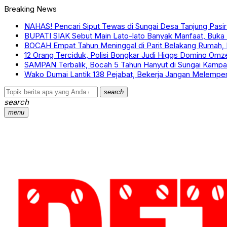
Breaking News
NAHAS! Pencari Siput Tewas di Sungai Desa Tanjung Pasir 
BUPATI SIAK Sebut Main Lato-lato Banyak Manfaat, Buka
BOCAH Empat Tahun Meninggal di Parit Belakang Rumah, 
12 Orang Terciduk, Polisi Bongkar Judi Higgs Domino Omze
SAMPAN Terbalik, Bocah 5 Tahun Hanyut di Sungai Kampa
Wako Dumai Lantik 138 Pejabat, Bekerja Jangan Melemp
search
search
menu