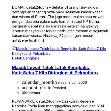
DUMAI, detak24com – Sekitar 51 orang laki-laki dan
perempuan terjaring razia pada sejumlah kamar kosan
dan wisma di Dumai. Tim juga menemukan satu cewek
dengan dua pria dalam satu kamar. Satpol PP Dumai
bergerak cepat melakukan razia setelah banyaknya
laporan masyarakat terkait perbuatan mesum di sejumlah
kosan dan wisma. Hasilnya, 24 pasangan mesum
notabene tidak […]
Detak Bengkalis
Masuk Lewat Teluk Latak Bengkalis,
Kurir Sabu 7 Kilo Diringkus di Pekanbaru
calendar_month
Selasa, 9 Jun 2026
account_circle
Redaksi
0
Komentar
PEKANBARU, detak24com – Direktorat Reserse
Narkoba Polda Riau menggagalkan penyeludupan 6,94
kilogram sabu dan 969 cartridge etomidate yang diduga