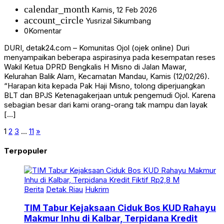
calendar_month
Kamis, 12 Feb 2026
account_circle
Yusrizal Sikumbang
0
Komentar
DURI, detak24.com – Komunitas Ojol (ojek online) Duri
menyampaikan beberapa aspirasinya pada kesempatan reses
Wakil Ketua DPRD Bengkalis H Misno di Jalan Mawar,
Kelurahan Balik Alam, Kecamatan Mandau, Kamis (12/02/26).
“Harapan kita kepada Pak Haji Misno, tolong diperjuangkan
BLT dan BPJS Ketenagakerjaan untuk pengemudi Ojol. Karena
sebagian besar dari kami orang-orang tak mampu dan layak
[…]
1
2
3
…
11
»
Terpopuler
Berita
Detak Riau
Hukrim
TIM Tabur Kejaksaan Ciduk Bos KUD Rahayu
Makmur Inhu di Kalbar, Terpidana Kredit