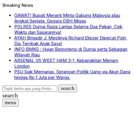
Breaking News
GAWAT! Bupati Meranti Minta Gabung Malaysia atau
Angkat Senjata, Gegara DBH Migas
POLRES Dumai Razia Lantas Selama Dua Pekan, Cek
Waktu dan Sasarannya!
AYAH Brigadir J: Mestinya Richard Eliezer Dipecat Polri,
Dia Tembak Anak Saya!
INFO BMKG : Hujan Berpotensi di Dumai serta Sebagian
Wilayah Riau
ARSENAL VS WEST HAM 3-1, Kebangkitan Meriam
London
PSU Siak Memanas, Serangan Politik Uang via Akun Dana
hingga Rp 1 Juta per Warga
search
search
menu