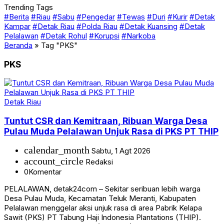
Trending Tags
#Berita
#Riau
#Sabu
#Pengedar
#Tewas
#Duri
#Kurir
#Detak
Kampar
#Detak Riau
#Polda Riau
#Detak Kuansing
#Detak
Pelalawan
#Detak Rohul
#Korupsi
#Narkoba
Beranda
»
Tag "PKS"
PKS
Detak Riau
Tuntut CSR dan Kemitraan, Ribuan Warga Desa
Pulau Muda Pelalawan Unjuk Rasa di PKS PT THIP
calendar_month
Sabtu, 1 Agt 2026
account_circle
Redaksi
0
Komentar
PELALAWAN, detak24com – Sekitar seribuan lebih warga
Desa Pulau Muda, Kecamatan Teluk Meranti, Kabupaten
Pelalawan menggelar aksi unjuk rasa di area Pabrik Kelapa
Sawit (PKS) PT Tabung Haji Indonesia Plantations (THIP).