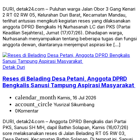
DURI, detak24.com – Puluhan warga Jalan Obor 3 Gang Kenari
2 RT 02 RW 05, Kelurahan Duri Barat, Kecamatan Mandau,
terlihat antusias mengikuti kegiatan reses yang dilaksanakan
anggota DPRD Bengkalis Hj Nurhasanah LC dari PKS (Partai
Keadilan Sejahtera), Jumat (17/07/26). Dihadapan warga,
Nurhasanah menyampaikan tentang beberapa tugas dan fungsi
anggota dewan, diantaranya menjemput aspirasi ke […]
Detak Duri
Reses di Belading Desa Petani, Anggota DPRD
Bengkalis Sanusi Tampung Aspirasi Masyarakat
calendar_month
Kamis, 16 Jul 2026
account_circle
Yusrizal Sikumbang
0
Komentar
DURI, detak24.com – Anggota DPRD Bengkalis dari Partai
PKS, Sanusi SH MH, dapil Bathin Solapan, Kamis (16/07/26)
sore melaksanakan reses di Jalan Belading RT 05 RW 03,
Desa Petani, Kecamatan Bathin Solapan. Di tempat ini, Sanusi