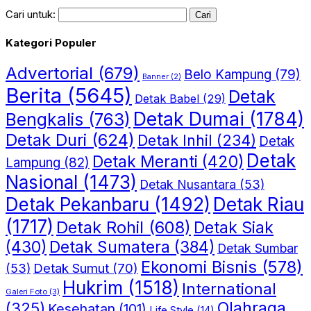
Cari untuk:
Kategori Populer
Advertorial
(679)
Belo Kampung
(79)
Banner
(2)
Berita
(5645)
Detak
Detak Babel
(29)
Detak Dumai
(1784)
Bengkalis
(763)
Detak Duri
(624)
Detak Inhil
(234)
Detak
Detak
Detak Meranti
(420)
Lampung
(82)
Nasional
(1473)
Detak Nusantara
(53)
Detak Riau
Detak Pekanbaru
(1492)
(1717)
Detak Rohil
(608)
Detak Siak
(430)
Detak Sumatera
(384)
Detak Sumbar
Ekonomi Bisnis
(578)
Detak Sumut
(70)
(53)
Hukrim
(1518)
International
Galeri Foto
(3)
(325)
Olahraga
Kesehatan
(101)
Life Style
(14)