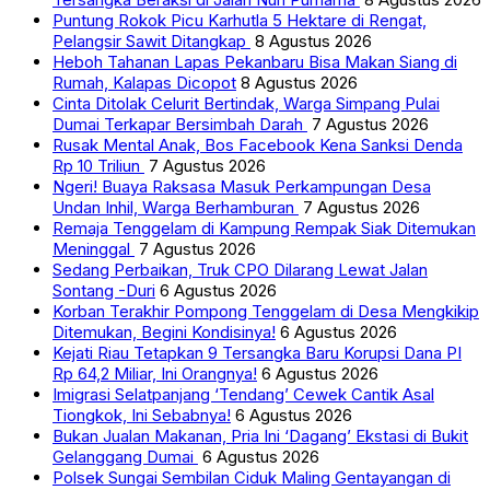
Puntung Rokok Picu Karhutla 5 Hektare di Rengat,
Pelangsir Sawit Ditangkap
8 Agustus 2026
Heboh Tahanan Lapas Pekanbaru Bisa Makan Siang di
Rumah, Kalapas Dicopot
8 Agustus 2026
Cinta Ditolak Celurit Bertindak, Warga Simpang Pulai
Dumai Terkapar Bersimbah Darah
7 Agustus 2026
Rusak Mental Anak, Bos Facebook Kena Sanksi Denda
Rp 10 Triliun
7 Agustus 2026
Ngeri! Buaya Raksasa Masuk Perkampungan Desa
Undan Inhil, Warga Berhamburan
7 Agustus 2026
Remaja Tenggelam di Kampung Rempak Siak Ditemukan
Meninggal
7 Agustus 2026
Sedang Perbaikan, Truk CPO Dilarang Lewat Jalan
Sontang -Duri
6 Agustus 2026
Korban Terakhir Pompong Tenggelam di Desa Mengkikip
Ditemukan, Begini Kondisinya!
6 Agustus 2026
Kejati Riau Tetapkan 9 Tersangka Baru Korupsi Dana PI
Rp 64,2 Miliar, Ini Orangnya!
6 Agustus 2026
Imigrasi Selatpanjang ‘Tendang’ Cewek Cantik Asal
Tiongkok, Ini Sebabnya!
6 Agustus 2026
Bukan Jualan Makanan, Pria Ini ‘Dagang’ Ekstasi di Bukit
Gelanggang Dumai
6 Agustus 2026
Polsek Sungai Sembilan Ciduk Maling Gentayangan di