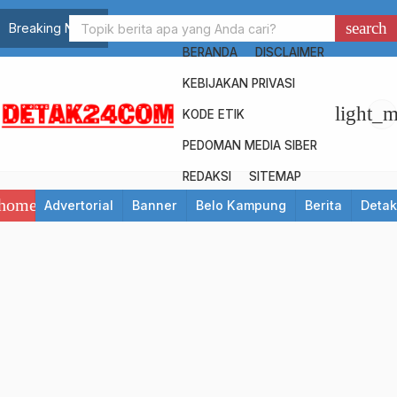
search
Breaking News
BERANDA
DISCLAIMER
KEBIJAKAN PRIVASI
light_
KODE ETIK
PEDOMAN MEDIA SIBER
REDAKSI
SITEMAP
home
Advertorial
Banner
Belo Kampung
Berita
Detak