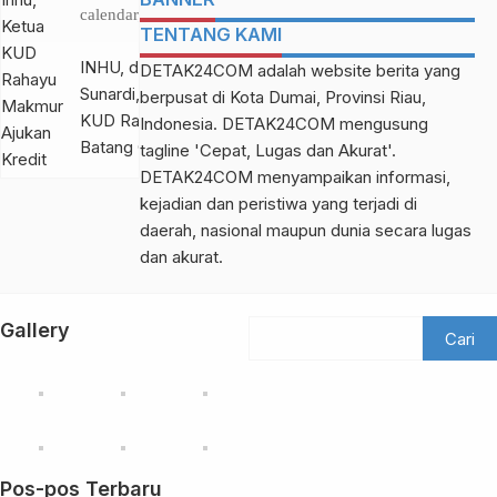
Josua di Pengadilan
terciduk di tempat
Ajukan Kredit Fiktif
calendar_month
18 Jun
Tipikor Pekanbaru,
persembunyiannya
TENTANG KAMI
di Dua Bank
2023
Senin (09/10/23)
pada sebuah
INHU, detak24com –
DETAK24COM adalah website berita yang
petang. Selain,
kawasan dalam Kota
Sunardi, mantan Ketua
berpusat di Kota Dumai, Provinsi Riau,
Ahmad, JPU juga
Dumai, Rabu
KUD Rahayu Makmur
Indonesia. DETAK24COM mengusung
menuntut terdakwa
(05/07/23) petang.
Batang Cenaku yang
tagline 'Cepat, Lugas dan Akurat'.
Mawardi […]
Fadli ditetapkan
terciduk di Desa
DETAK24COM menyampaikan informasi,
sebagai tersangka
Sunsung Sambas,
kejadian dan peristiwa yang terjadi di
bersama rekannya,
Provinsi Kalimantan
daerah, nasional maupun dunia secara lugas
Delvi Hartanto.
Barat, terlibat kredit
dan akurat.
Namun Fadli kabur
fiktif pada dua bank
saat penanganan
pemerintah. Kini, ia
perkara masih dalam
Gallery
jadi penghuni Rutan
proses penyidikan
Rengat hingga masa
oleh Tim Jaksa
penahanannya habis.
Pidana Khusus […]
Dikutip detak24com,
Sabtu (18/06/23),
korupsi kredit fiktif
Pos-pos Terbaru
yang dilakukan