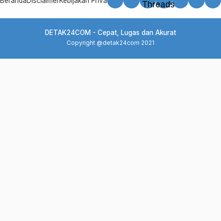
Beranda
Disclaimer
Kebijakan Privasi
Kode Etik
Pedoman Media Siber
Red
DETAK24COM - Cepat, Lugas dan Akurat
Copyright @detak24com 2021