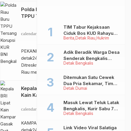
Polda Riau Buru
TPPU Tersangka
Korupsi KUR BNI
Sabtu,
TIM Tabur Kejaksaan
Bengkalis
16
Ciduk Bos KUD Rahayu
calendar_month
Nov
Berita
Detak Riau
Hukrim
Makmur Inhu di Kalbar,
2024
Terpidana Kredit Fiktif
PEKANBARU,
Rp2,8 M
Adik Beradik Warga Desa
detak24com –
Senderak Bengkalis
Detak Bengkalis
‘Ditendang’ ke Malaysia,
Ditreskrimsus Polda
Ini Sebabnya!
Riau menang
Ditemukan Satu Cewek
gugatan
Dua Pria Sekamar, Tim
praperadilan yang
Kepala BRI Lipat
Detak Dumai
Yustisi Dumai Garuk
diajukan Joko
Kain Kampar
Puluhan Pasangan
Setiono (40),
Gasak Duit Bank
Mesum
Sabtu,
Masuk Lewat Teluk Latak
tersangka korupsi
Rp 5,2 Miliar
Bengkalis, Kurir Sabu 7
calendar_month
17 Agt
Detak Bengkalis
penyaluran KUR
Kilo Diringkus di
2024
Pekanbaru
fiktif di BNI KCP
KAMPAR,
Link Video Viral Salatiga
Bengkalis. Putusan
detak24com –