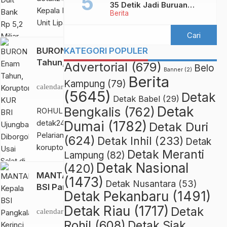
35 Detik Jadi Buruan
dibacakan pada
Kepala Bank BRI
Berita
Netizen
persidangan yang
Unit Lipat Kain
digelar, Jumat
berinisial EP (33)
(15/11/24). Hakim
dibekuk polisi atas
BURON Enam
KATEGORI POPULER
menyatakan
dugaan transaksi
Tahun, Koruptor
Advertorial
(679)
Belo
penetapan
fiktif. Tindakannya
Banner
(2)
KUR BRI
Jumat,
Berita
tersangka oleh
Kampung
(79)
merugikan bank
Ujungbatu
calendar_month
3 Mei
penyidik sudah
(5645)
Detak
sebesar Rp 5,2
Diborgol Usai
Detak Babel
(29)
2024
sesuai prosedur dan
miliar lebih. Penyidik
Detak
Salat di Masjid
Bengkalis
(762)
ROHUL,
ketentuan hukum
Subdit II Direktorat
detak24com –
Dumai
(1782)
Detak Duri
berlaku. “Menolak
Reserse Kriminal
Pelarian Sudirman J,
(624)
Detak Inhil
(233)
Detak
seluruh permohonan
Khusus
koruptor KUR BRI
Detak Meranti
pemohon, serta
Lampung
(82)
(Ditreskrimsus)
Ujungbatu Rohul
Detak Nasional
membebankan biaya
(420)
Polda Riau
berakhir. Ia terciduk
MANTAN Kepala
sidang kepada
(1473)
membekuk EP pada
Detak Nusantara
(53)
saat Salat Magrib di
BSI Pangkalan
pemohon,” ujar […]
Jumat (16/08/28)
Detak Pekanbaru
(1491)
sebuah masjid
Kerinci Dituntut
Senin,
pukul 11.00 WIB.
Detak Riau
(1717)
Pekanbaru setelah 6
Detak
14 Tahun
calendar_month
9 Okt
Direktur Reskrimsus
tahun buron.
Penjara, Kasus
Rohil
(608)
Detak Siak
2023