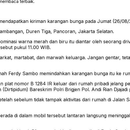
 membaca terbaik.
endapatkan kiriman karangan bunga pada Jumat (26/08/2
rtambangan, Duren Tiga, Pancoran, Jakarta Selatan.
minasi warna merah dan biru itu diantar oleh seorang dri
sebut pukul 11.00 WIB.
harkat, martabat, dan marwah keluarga. Jangan gentar, t
rumah Ferdy Sambo memindahkan karangan bunga itu ke ru
plat nomor B 1284 IR keluar dari rumah pribadi jelang pe
irtipidum) Bareskrim Polri Brigjen Pol. Andi Rian Djajadi 
setelah sebelum tidak tampak aktivitas dari rumah di Jala
erada di dalam mobil tersebut lantaran langsung meningg