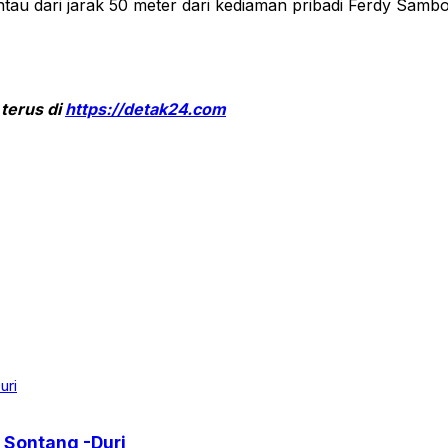
u dari jarak 50 meter dari kediaman pribadi Ferdy Sambo y
 terus di
https://detak24.com
 Sontang -Duri