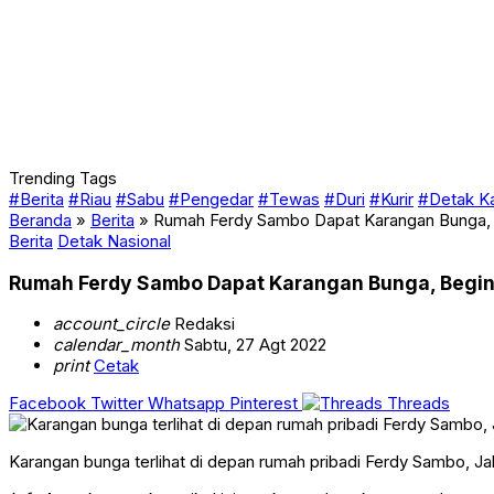
Trending Tags
#Berita
#Riau
#Sabu
#Pengedar
#Tewas
#Duri
#Kurir
#Detak K
Beranda
»
Berita
»
Rumah Ferdy Sambo Dapat Karangan Bunga, Be
Berita
Detak Nasional
Rumah Ferdy Sambo Dapat Karangan Bunga, Begini 
account_circle
Redaksi
calendar_month
Sabtu, 27 Agt 2022
print
Cetak
Facebook
Twitter
Whatsapp
Pinterest
Threads
Karangan bunga terlihat di depan rumah pribadi Ferdy Sambo, Jaka