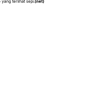
ang terlihat sepi.
(net)