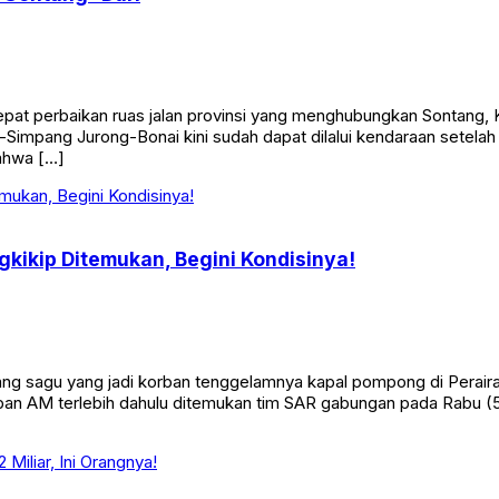
perbaikan ruas jalan provinsi yang menghubungkan Sontang, K
tang-Simpang Jurong-Bonai kini sudah dapat dilalui kendaraan setel
ahwa […]
kikip Ditemukan, Begini Kondisinya!
agu yang jadi korban tenggelamnya kapal pompong di Perairan 
orban AM terlebih dahulu ditemukan tim SAR gabungan pada Rabu (5