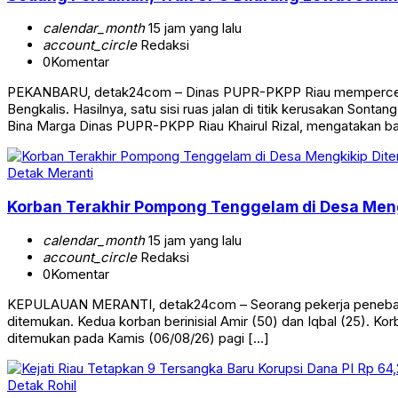
calendar_month
15 jam yang lalu
account_circle
Redaksi
0
Komentar
PEKANBARU, detak24com – Dinas PUPR-PKPP Riau mempercepat 
Bengkalis. Hasilnya, satu sisi ruas jalan di titik kerusakan Son
Bina Marga Dinas PUPR-PKPP Riau Khairul Rizal, mengatakan b
Detak Meranti
Korban Terakhir Pompong Tenggelam di Desa Meng
calendar_month
15 jam yang lalu
account_circle
Redaksi
0
Komentar
KEPULAUAN MERANTI, detak24com – Seorang pekerja penebang s
ditemukan. Kedua korban berinisial Amir (50) dan Iqbal (25). K
ditemukan pada Kamis (06/08/26) pagi […]
Detak Rohil