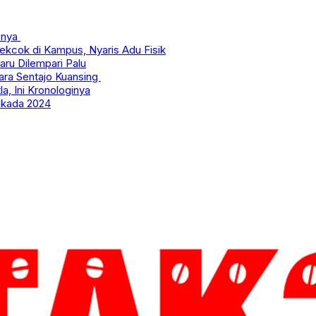
fonya
kcok di Kampus, Nyaris Adu Fisik
ru Dilempari Palu
uara Sentajo Kuansing
, Ini Kronologinya
ilkada 2024