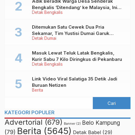
Adik Beradik Warga Desa Senderak
Bengkalis ‘Ditendang’ ke Malaysia, Ini
Detak Bengkalis
Sebabnya!
Ditemukan Satu Cewek Dua Pria
Sekamar, Tim Yustisi Dumai Garuk
Detak Dumai
Puluhan Pasangan Mesum
Masuk Lewat Teluk Latak Bengkalis,
Kurir Sabu 7 Kilo Diringkus di Pekanbaru
Detak Bengkalis
Link Video Viral Salatiga 35 Detik Jadi
Buruan Netizen
Berita
KATEGORI POPULER
Advertorial
(679)
Belo Kampung
Banner
(2)
Berita
(5645)
(79)
Detak Babel
(29)