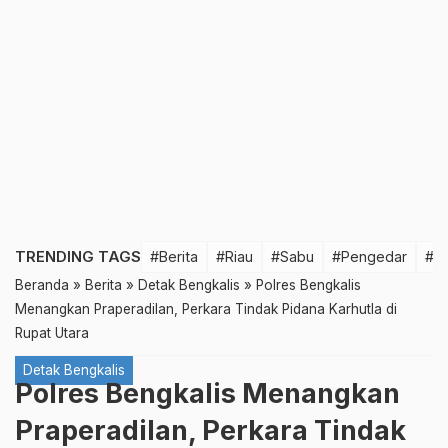
TRENDING TAGS
#Berita
#Riau
#Sabu
#Pengedar
#T
Beranda
»
Berita
»
Detak Bengkalis
»
Polres Bengkalis
Menangkan Praperadilan, Perkara Tindak Pidana Karhutla di
Rupat Utara
Detak Bengkalis
Polres Bengkalis Menangkan
Praperadilan, Perkara Tindak