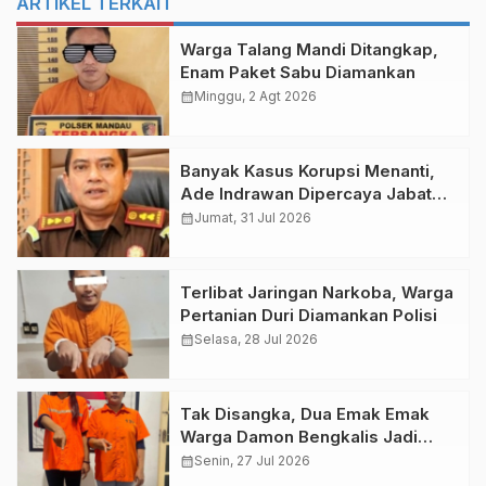
ARTIKEL TERKAIT
Warga Talang Mandi Ditangkap,
Enam Paket Sabu Diamankan
calendar_month
Minggu, 2 Agt 2026
Banyak Kasus Korupsi Menanti,
Ade Indrawan Dipercaya Jabat
Kajari Bengkalis
calendar_month
Jumat, 31 Jul 2026
Terlibat Jaringan Narkoba, Warga
Pertanian Duri Diamankan Polisi
calendar_month
Selasa, 28 Jul 2026
Tak Disangka, Dua Emak Emak
Warga Damon Bengkalis Jadi
Pengedar Sabu
calendar_month
Senin, 27 Jul 2026