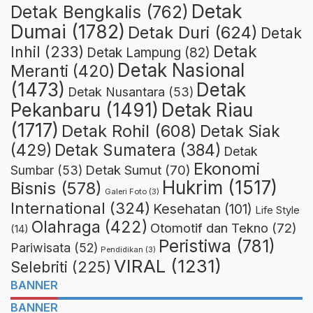
Detak
Detak Bengkalis
(762)
Dumai
(1782)
Detak Duri
(624)
Detak
Detak
Inhil
(233)
Detak Lampung
(82)
Detak Nasional
Meranti
(420)
(1473)
Detak
Detak Nusantara
(53)
Detak Riau
Pekanbaru
(1491)
(1717)
Detak Rohil
(608)
Detak Siak
(429)
Detak Sumatera
(384)
Detak
Ekonomi
Detak Sumut
(70)
Sumbar
(53)
Hukrim
(1517)
Bisnis
(578)
Galeri Foto
(3)
International
(324)
Kesehatan
(101)
Life Style
Olahraga
(422)
Otomotif dan Tekno
(72)
(14)
Peristiwa
(781)
Pariwisata
(52)
Pendidikan
(3)
VIRAL
(1231)
Selebriti
(225)
BANNER
BANNER