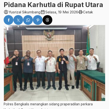
Pidana Karhutla di Rupat Utara
account_circle
calendar_month
print
Yusrizal Sikumbang
Selasa, 19 Mei 2026
Cetak
Polres Bengkalis menangkan sidang praperadilan perkara