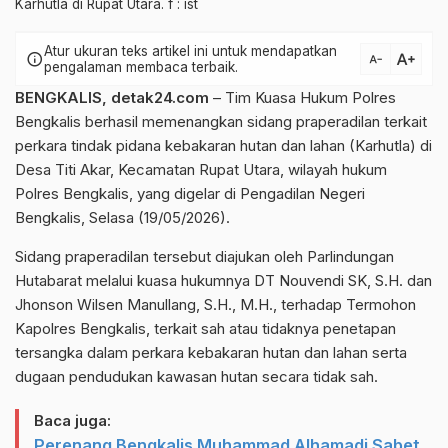
Karhutla di Rupat Utara. f : ist
Atur ukuran teks artikel ini untuk mendapatkan
text_increase
info
text_decrease
pengalaman membaca terbaik.
BENGKALIS, detak24.com
– Tim Kuasa Hukum Polres
Bengkalis berhasil memenangkan sidang praperadilan terkait
perkara tindak pidana kebakaran hutan dan lahan (Karhutla) di
Desa Titi Akar, Kecamatan Rupat Utara, wilayah hukum
Polres Bengkalis, yang digelar di Pengadilan Negeri
Bengkalis, Selasa (19/05/2026).
Sidang praperadilan tersebut diajukan oleh Parlindungan
Hutabarat melalui kuasa hukumnya DT Nouvendi SK, S.H. dan
Jhonson Wilsen Manullang, S.H., M.H., terhadap Termohon
Kapolres Bengkalis, terkait sah atau tidaknya penetapan
tersangka dalam perkara kebakaran hutan dan lahan serta
dugaan pendudukan kawasan hutan secara tidak sah.
Baca juga:
Perenang Bengkalis Muhammad Alhamadi Sabet