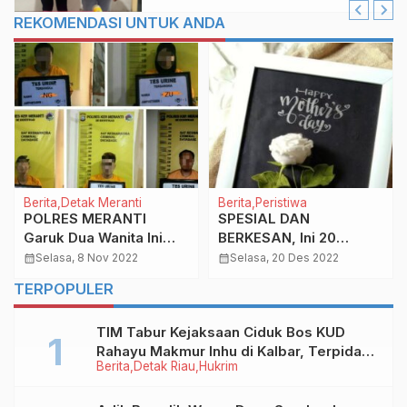
REKOMENDASI UNTUK ANDA
Berita
Detak Meranti
Berita
Peristiwa
POLRES MERANTI
SPESIAL DAN
Garuk Dua Wanita Ini
BERKESAN, Ini 20
Bersama Tiga Pria,
Rekomendasi Kado di
calendar_month
Selasa, 8 Nov 2022
calendar_month
Selasa, 20 Des 2022
Kasus Narkoba
Hari Ibu 2022
TERPOPULER
TIM Tabur Kejaksaan Ciduk Bos KUD
Rahayu Makmur Inhu di Kalbar, Terpidana
Berita
Detak Riau
Hukrim
Kredit Fiktif Rp2,8 M