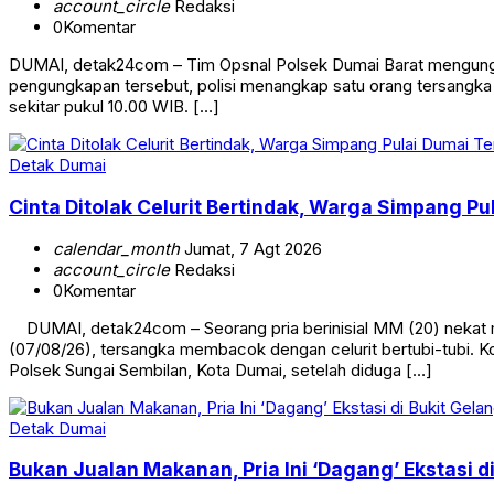
account_circle
Redaksi
0
Komentar
DUMAI, detak24com – Tim Opsnal Polsek Dumai Barat mengungka
pengungkapan tersebut, polisi menangkap satu orang tersangka ber
sekitar pukul 10.00 WIB. […]
Detak Dumai
Cinta Ditolak Celurit Bertindak, Warga Simpang P
calendar_month
Jumat, 7 Agt 2026
account_circle
Redaksi
0
Komentar
DUMAI, detak24com – Seorang pria berinisial MM (20) nekat m
(07/08/26), tersangka membacok dengan celurit bertubi-tubi. Ko
Polsek Sungai Sembilan, Kota Dumai, setelah diduga […]
Detak Dumai
Bukan Jualan Makanan, Pria Ini ‘Dagang’ Ekstasi 