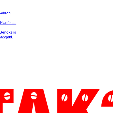
Sahroni
larifikasi
p
Bengkalis
nangani