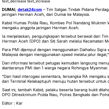
text_decrease
text_increase
DUMAI
,
detak24com
– Tim Satgas Tindak Pidana Perdag
jaringan Herman Aceh, dari Dumai ke Malaysia.
Kabid Humas Polda Riau, Kombes Pol Nandang Mukmin Wij
mengaku anggota jaringan Herman Aceh.
Ia menjelaskan, pengungkapan tersebut berawal dari Ti
Herman Aceh (DPO) dan Siti Sarah melalui Kecamatan M
Para PMI dijemput dengan menggunakan Daihatsu Sigra w
Malaysia dengan menggunakan speed melalui jalur ilegal,
Dari informasi tersebut petugas kemudian langsung menu
diantaranya PMI dan 1 warga negara Rohingya Myanmar. Yai
“Dari hasil interogasi sementara, tersangka RA mengaku
dari Terminal Kelakaptujuh menuju hutan tersebut untuk 
Saat ini, tambah Kabid, pelaku beserta barang bukti di
DPO Ditreskrimum Polda Riau, Polres Bengkalis dan Po
Editor : Kar