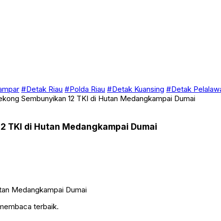
ampar
#Detak Riau
#Polda Riau
#Detak Kuansing
#Detak Pelalaw
 Tekong Sembunyikan 12 TKI di Hutan Medangkampai Dumai
 12 TKI di Hutan Medangkampai Dumai
 membaca terbaik.