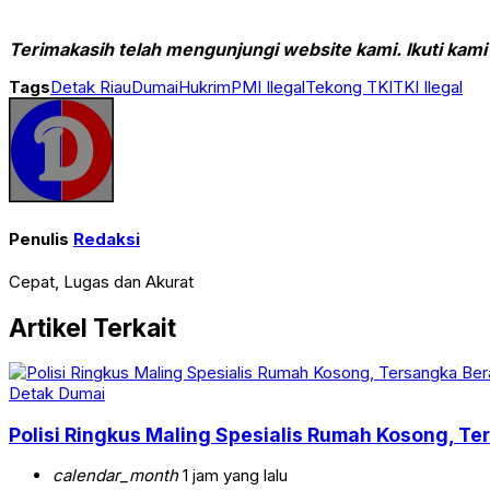
Terimakasih telah mengunjungi website kami. Ikuti kami
Tags
Detak Riau
Dumai
Hukrim
PMI Ilegal
Tekong TKI
TKI Ilegal
Penulis
Redaksi
Cepat, Lugas dan Akurat
Artikel Terkait
Detak Dumai
Polisi Ringkus Maling Spesialis Rumah Kosong, Te
calendar_month
1 jam yang lalu