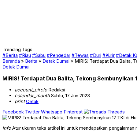
Trending Tags
#Berita
#Riau
#Sabu
#Pengedar
#Tewas
#Duri
#Kurir
#Detak K
Beranda
»
Berita
»
Detak Dumai
»
MIRIS! Terdapat Dua Balita,
Detak Dumai
MIRIS! Terdapat Dua Balita, Tekong Sembunyikan
account_circle
Redaksi
calendar_month
Sabtu, 17 Jun 2023
print
Cetak
Facebook
Twitter
Whatsapp
Pinterest
Threads
info
Atur ukuran teks artikel ini untuk mendapatkan pengalaman