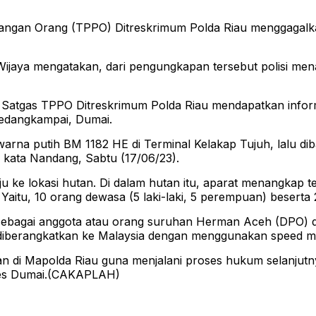
angan Orang (TPPO) Ditreskrimum Polda Riau menggagalkan
aya mengatakan, dari pengungkapan tersebut polisi menan
m Satgas TPPO Ditreskrimum Polda Riau mendapatkan info
edangkampai, Dumai.
arna putih BM 1182 HE di Terminal Kelakap Tujuh, lalu d
” kata Nandang, Sabtu (17/06/23).
ju ke lokasi hutan. Di dalam hutan itu, aparat menangkap
tu, 10 orang dewasa (5 laki-laki, 5 perempuan) beserta 2 
 sebagai anggota atau orang suruhan Herman Aceh (DPO) d
diberangkatkan ke Malaysia dengan menggunakan speed mela
tahan di Mapolda Riau guna menjalani proses hukum selanj
lres Dumai.(CAKAPLAH)