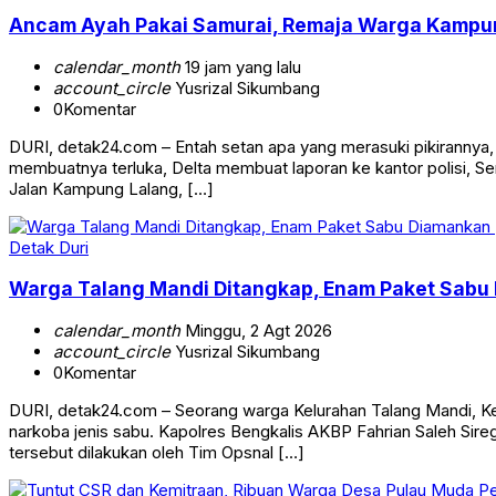
Ancam Ayah Pakai Samurai, Remaja Warga Kampung
calendar_month
19 jam yang lalu
account_circle
Yusrizal Sikumbang
0
Komentar
DURI, detak24.com – Entah setan apa yang merasuki pikirannya, 
membuatnya terluka, Delta membuat laporan ke kantor polisi, S
Jalan Kampung Lalang, […]
Detak Duri
Warga Talang Mandi Ditangkap, Enam Paket Sab
calendar_month
Minggu, 2 Agt 2026
account_circle
Yusrizal Sikumbang
0
Komentar
DURI, detak24.com – Seorang warga Kelurahan Talang Mandi, Ke
narkoba jenis sabu. Kapolres Bengkalis AKBP Fahrian Saleh 
tersebut dilakukan oleh Tim Opsnal […]