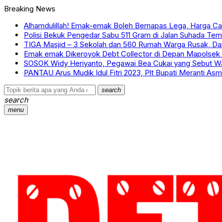
Breaking News
Alhamdulillah! Emak-emak Boleh Bernapas Lega, Harga C
Polisi Bekuk Pengedar Sabu 511 Gram di Jalan Suhada Tem
TIGA Masjid – 3 Sekolah dan 560 Rumah Warga Rusak, D
Emak emak Dikeroyok Debt Collector di Depan Mapolsek 
SOSOK Widy Heriyanto, Pegawai Bea Cukai yang Sebut War
PANTAU Arus Mudik Idul Fitri 2023, Plt Bupati Meranti As
search
search
menu