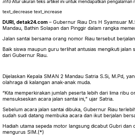
info
Atur ukuran teks artikel ini untuk mendapatkan pengalaman
text_decrease
text_increase
DURI, detak24.com
– Gubernur Riau Drs H Syamsuar M.Si
Mandau, Bathin Solapan dan Pinggir dalam rangka memer
Jalan santai bersama orang nomor Riau tersebut berjalan
Baik siswa maupun guru terlihat antusias mengikuti jala
dari Gubernur Riau.
Dijelaskan Kepala SMAN 2 Mandau Satria S.Si, M.Pd, yang
olahraga di kalangan anak-anak muda.
“Kita memperkirakan jumlah peserta lebih dari lima ribu
mensukseskan acara jalan santai ini,” ujar Satria.
Sebelum acara jalan santai dibuka, Gubernur Riau terle
sudah sudi datang membuka acara dan ikut berjalan bersa
Hadiah utama sepeda motor langsung dicabut Gubri dan d
mengurus SIM.(*)