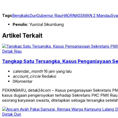
Tags
Bengkalis
Duri
Gubernur Riau
HAORNAS
SMAN 2 Mandau
Sya
Penulis
: Yusrizal Sikumbang
Artikel Terkait
Detak Riau
Tangkap Satu Tersangka, Kasus Penganiayaan Sekr
calendar_month
16 jam yang lalu
account_circle
Redaksi
0
Komentar
PEKANBARU, detak24com – Kasus penganiayaan Sekretaris PMII R
kasus dugaan pengeroyokan terhadap Sekretaris PKC PMII Riau Sup
seorang karyawan swasta, ditetapkan sebagai tersangka setela
Detak Duri