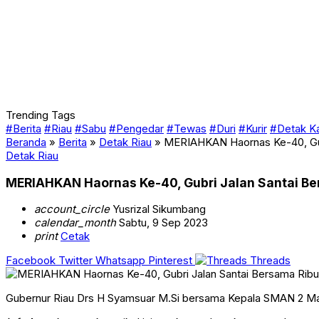
Trending Tags
#Berita
#Riau
#Sabu
#Pengedar
#Tewas
#Duri
#Kurir
#Detak K
Beranda
»
Berita
»
Detak Riau
»
MERIAHKAN Haornas Ke-40, Gubr
Detak Riau
MERIAHKAN Haornas Ke-40, Gubri Jalan Santai Ber
account_circle
Yusrizal Sikumbang
calendar_month
Sabtu, 9 Sep 2023
print
Cetak
Facebook
Twitter
Whatsapp
Pinterest
Threads
Gubernur Riau Drs H Syamsuar M.Si bersama Kepala SMAN 2 Mand