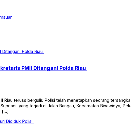
msuar
etaris PMII Ditangani Polda Riau
iau teruss bergulir. Polisi telah menetapkan seorang tersangka
riadi, yang terjadi di Jalan Bangau, Kecamatan Binawidya, Pekanba
h […]