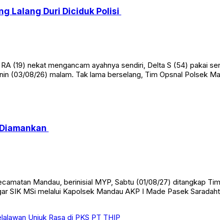
 Lalang Duri Diciduk Polisi
RA (19) nekat mengancam ayahnya sendiri, Delta S (54) pakai senj
enin (03/08/26) malam. Tak lama berselang, Tim Opsnal Polsek Man
u Diamankan
camatan Mandau, berinisial MYP, Sabtu (01/08/27) ditangkap Tim
Siregar SIK MSi melalui Kapolsek Mandau AKP I Made Pasek Sar