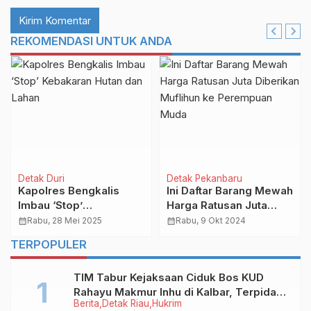
REKOMENDASI UNTUK ANDA
Detak Duri
Detak Pekanbaru
Kapolres Bengkalis
Ini Daftar Barang Mewah
Imbau ‘Stop’
Harga Ratusan Juta
Kebakaran Hutan dan
Diberikan Muflihun ke
calendar_month
Rabu, 28 Mei 2025
calendar_month
Rabu, 9 Okt 2024
Lahan
Perempuan Muda
TERPOPULER
TIM Tabur Kejaksaan Ciduk Bos KUD
Rahayu Makmur Inhu di Kalbar, Terpidana
Berita
Detak Riau
Hukrim
Kredit Fiktif Rp2,8 M