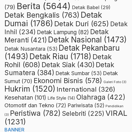
Berita
(5644)
(79)
Detak Babel
(29)
Detak
Detak Bengkalis
(763)
Dumai
(1786)
Detak Duri
(625)
Detak
Detak
Inhil
(234)
Detak Lampung
(82)
Detak Nasional
(1473)
Meranti
(421)
Detak Pekanbaru
Detak Nusantara
(53)
Detak Riau
(1718)
(1493)
Detak
Rohil
(608)
Detak Siak
(430)
Detak
Sumatera
(384)
Detak
Detak Sumbar
(53)
Ekonomi Bisnis
(578)
Sumut
(70)
Galeri Foto
(3)
Hukrim
(1520)
International
(326)
Olahraga
(422)
Kesehatan
(101)
Life Style
(14)
Otomotif dan Tekno
(72)
Pariwisata
(52)
Pendidikan
VIRAL
Peristiwa
(782)
Selebriti
(225)
(3)
(1231)
BANNER