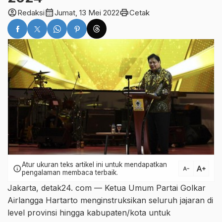
account_circle
calendar_month
print
Redaksi
Jumat, 13 Mei 2022
Cetak
Atur ukuran teks artikel ini untuk mendapatkan
text_increase
info
text_decrease
pengalaman membaca terbaik.
Jakarta, detak24. com — Ketua Umum Partai Golkar
Airlangga Hartarto menginstruksikan seluruh jajaran di
level provinsi hingga kabupaten/kota untuk