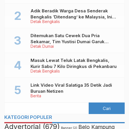
Adik Beradik Warga Desa Senderak
Bengkalis ‘Ditendang’ ke Malaysia, Ini
Detak Bengkalis
Sebabnya!
Ditemukan Satu Cewek Dua Pria
Sekamar, Tim Yustisi Dumai Garuk
Detak Dumai
Puluhan Pasangan Mesum
Masuk Lewat Teluk Latak Bengkalis,
Kurir Sabu 7 Kilo Diringkus di Pekanbaru
Detak Bengkalis
Link Video Viral Salatiga 35 Detik Jadi
Buruan Netizen
Berita
KATEGORI POPULER
Advertorial
(679)
Belo Kampung
Banner
(2)