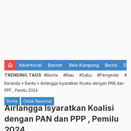
home
Advertorial
Banner
Belo Kampung
Berita
Det
TRENDING TAGS
#Berita
#Riau
#Sabu
#Pengedar
#T
Beranda
»
Berita
»
Airlangga Isyaratkan Koalisi dengan PAN dan
PPP , Pemilu 2024
Berita
Detak Nasional
Airlangga Isyaratkan Koalisi
dengan PAN dan PPP , Pemilu
2024