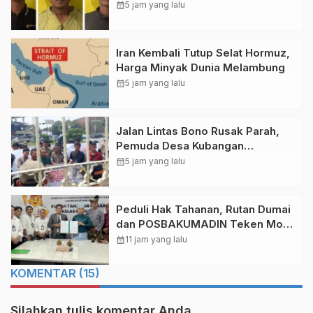
Bandar Seikijang
calendar_month
5 jam yang lalu
Iran Kembali Tutup Selat Hormuz,
Harga Minyak Dunia Melambung
calendar_month
5 jam yang lalu
Jalan Lintas Bono Rusak Parah,
Pemuda Desa Kubangan
Pelalawan Geruduk Kantor Gubri
calendar_month
5 jam yang lalu
Peduli Hak Tahanan, Rutan Dumai
dan POSBAKUMADIN Teken MoU
Kerjasama
calendar_month
11 jam yang lalu
KOMENTAR (15)
Silahkan tulis komentar Anda