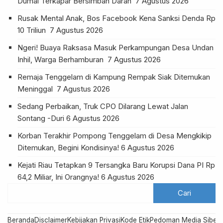
Dumai Terkapar Bersimbah Darah
7 Agustus 2026
Rusak Mental Anak, Bos Facebook Kena Sanksi Denda Rp
10 Triliun
7 Agustus 2026
Ngeri! Buaya Raksasa Masuk Perkampungan Desa Undan
Inhil, Warga Berhamburan
7 Agustus 2026
Remaja Tenggelam di Kampung Rempak Siak Ditemukan
Meninggal
7 Agustus 2026
Sedang Perbaikan, Truk CPO Dilarang Lewat Jalan
Sontang -Duri
6 Agustus 2026
Korban Terakhir Pompong Tenggelam di Desa Mengkikip
Ditemukan, Begini Kondisinya!
6 Agustus 2026
Kejati Riau Tetapkan 9 Tersangka Baru Korupsi Dana PI Rp
64,2 Miliar, Ini Orangnya!
6 Agustus 2026
Beranda
Disclaimer
Kebijakan Privasi
Kode Etik
Pedoman Media Siber
R