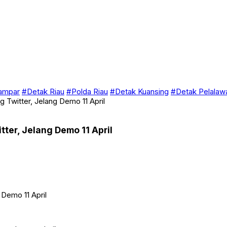
ampar
#Detak Riau
#Polda Riau
#Detak Kuansing
#Detak Pelalaw
Twitter, Jelang Demo 11 April
er, Jelang Demo 11 April