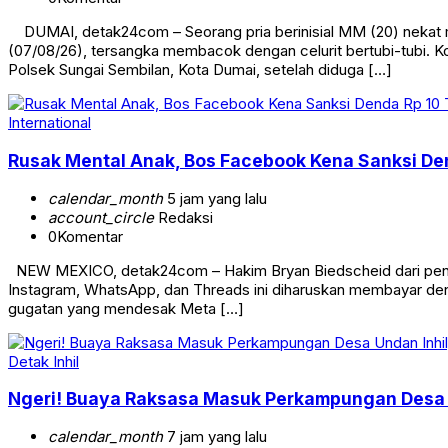
DUMAI, detak24com – Seorang pria berinisial MM (20) nekat m
(07/08/26), tersangka membacok dengan celurit bertubi-tubi. Ko
Polsek Sungai Sembilan, Kota Dumai, setelah diduga […]
International
Rusak Mental Anak, Bos Facebook Kena Sanksi Den
calendar_month
5 jam yang lalu
account_circle
Redaksi
0
Komentar
NEW MEXICO, detak24com – Hakim Bryan Biedscheid dari penga
Instagram, WhatsApp, dan Threads ini diharuskan membayar denda
gugatan yang mendesak Meta […]
Detak Inhil
Ngeri! Buaya Raksasa Masuk Perkampungan Desa 
calendar_month
7 jam yang lalu