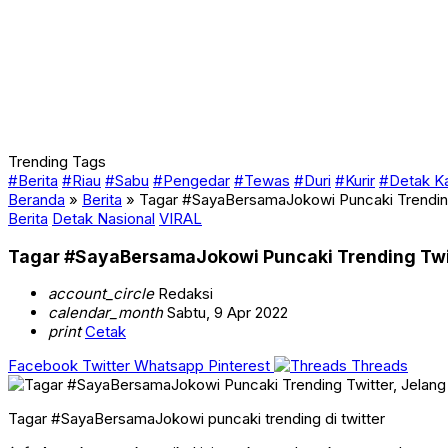
Trending Tags
#Berita
#Riau
#Sabu
#Pengedar
#Tewas
#Duri
#Kurir
#Detak K
Beranda
»
Berita
»
Tagar #SayaBersamaJokowi Puncaki Trending 
Berita
Detak Nasional
VIRAL
Tagar #SayaBersamaJokowi Puncaki Trending Twitt
account_circle
Redaksi
calendar_month
Sabtu, 9 Apr 2022
print
Cetak
Facebook
Twitter
Whatsapp
Pinterest
Threads
Tagar #SayaBersamaJokowi puncaki trending di twitter