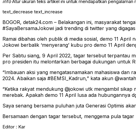
info
Atur ukuran teks artikel ini untuk mendapatkan pengalaman
text_decrease
text_increase
BOGOR, detak24.com – Belakangan ini, masyarakat tenga
#SayaBersamaJokowi jadi trending di twitter yang digagas
Ramai dibahas oleh publik di media sosial, demo 11 April 
Jokowi berbalik ‘menyerang’ kubu pro demo 11 April den
Per Sabtu siang, 9 April 2022, tagar tersebut terpantau
pro presiden itu melontarkan berbagai dukungan untuk R
“Imbauan aksi yang mengatasnamakan mahasiswa dan rak
2024. Abaikan saja #BEMSI_Kadrun,” kata akun @wantah**
“Ketika rakyat mendukung @jokowi utk mengambil sikap 
merebak. Apakah demo 11 April lusa ada hubungannya
Saya senang bersama puluhan juta Generasi Optimis ak
Bersamaan dengan tagar tersebut, menggema pula tagar 
Editor : Kar