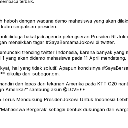
 membaca terbaik.
h heboh dengan wacana demo mahasiswa yang akan dilaksa
 kubu simpatisan presiden.
nanti diduga bakal jadi agenda pelengseran Presiden RI Jok
gan menaikkan tagar #SayaBersamaJokowi di twitter.
 memuncaki trending twitter Indonesia, karena banyak yang
I 1 yang akan didemo mahasiswa pada 11 April mendatang.
yat, hal yang tidak solutif. Apapun kondisinya #SayaBe
 dikutip dari isubogor.om.
mandiri dan lepas dari tekanan Amerika pada KTT G20 nan
 dgn Amerika?” sambung akun @LOVE**.
an Terus Mendukung PresidenJokowi Untuk Indonesia Lebi
‘Mahasiswa Bergerak’ sebagai bentuk dukungan dari warga