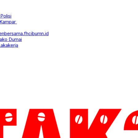
Polisi
u Kampar
nbersama.fhcibumn.id
wako Dumai
akakerja