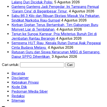
Lalang Duri Diciduk Polisi
5 Agustus 2026
Ganteng Ganteng Jadi Pengedar, Ini Tampang Penjual
‘Garam Cina’ di Baganbesar Timur
4 Agustus 2026
Sabu 86,3 Kilo dan Ribuan Ekstasi Masuk Via Pekaitan,
Sindikat Narkoba Riau-Sumsel
4 Agustus 2026
Korban Gigitan Terus Bertambah, Tim Gabungan Buru
Monyet Liar di Tembilahan
4 Agustus 2026
Terjun ke Sungai Kampar, Pria Misterius Bunuh Diri di
Jembatan Rantau Berangin
4 Agustus 2026
Sempena HUT Riau, Kepala Rutan Dumai Ajak Pegawai
Cinta Budaya Melayu
4 Agustus 2026
Ratusan Guru dan Siswa Keracunan MBG di Semarang,
Dapur SPPG Dihentikan
3 Agustus 2026
Cari untuk:
Beranda
Disclaimer
Kebijakan Privasi
Kode Etik
Pedoman Media Siber
Redaksi
Sitemap