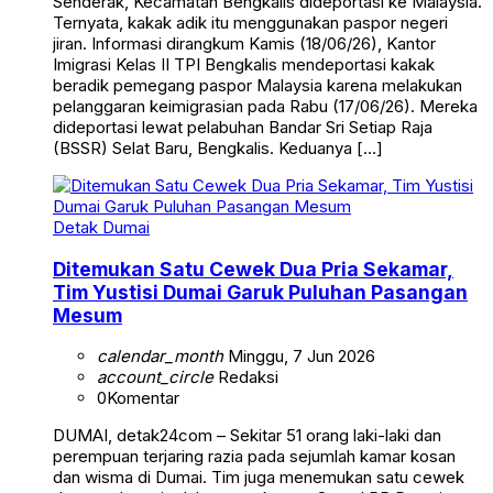
Senderak, Kecamatan Bengkalis dideportasi ke Malaysia.
Ternyata, kakak adik itu menggunakan paspor negeri
jiran. Informasi dirangkum Kamis (18/06/26), Kantor
Imigrasi Kelas II TPI Bengkalis mendeportasi kakak
beradik pemegang paspor Malaysia karena melakukan
pelanggaran keimigrasian pada Rabu (17/06/26). Mereka
dideportasi lewat pelabuhan Bandar Sri Setiap Raja
(BSSR) Selat Baru, Bengkalis. Keduanya […]
Detak Dumai
Ditemukan Satu Cewek Dua Pria Sekamar,
Tim Yustisi Dumai Garuk Puluhan Pasangan
Mesum
calendar_month
Minggu, 7 Jun 2026
account_circle
Redaksi
0
Komentar
DUMAI, detak24com – Sekitar 51 orang laki-laki dan
perempuan terjaring razia pada sejumlah kamar kosan
dan wisma di Dumai. Tim juga menemukan satu cewek