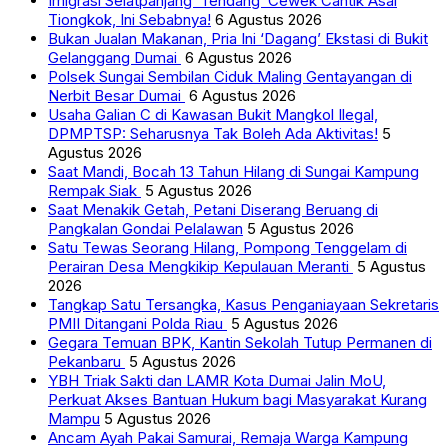
Imigrasi Selatpanjang ‘Tendang’ Cewek Cantik Asal
Tiongkok, Ini Sebabnya!
6 Agustus 2026
Bukan Jualan Makanan, Pria Ini ‘Dagang’ Ekstasi di Bukit
Gelanggang Dumai
6 Agustus 2026
Polsek Sungai Sembilan Ciduk Maling Gentayangan di
Nerbit Besar Dumai
6 Agustus 2026
Usaha Galian C di Kawasan Bukit Mangkol Ilegal,
DPMPTSP: Seharusnya Tak Boleh Ada Aktivitas!
5
Agustus 2026
Saat Mandi, Bocah 13 Tahun Hilang di Sungai Kampung
Rempak Siak
5 Agustus 2026
Saat Menakik Getah, Petani Diserang Beruang di
Pangkalan Gondai Pelalawan
5 Agustus 2026
Satu Tewas Seorang Hilang, Pompong Tenggelam di
Perairan Desa Mengkikip Kepulauan Meranti
5 Agustus
2026
Tangkap Satu Tersangka, Kasus Penganiayaan Sekretaris
PMII Ditangani Polda Riau
5 Agustus 2026
Gegara Temuan BPK, Kantin Sekolah Tutup Permanen di
Pekanbaru
5 Agustus 2026
YBH Triak Sakti dan LAMR Kota Dumai Jalin MoU,
Perkuat Akses Bantuan Hukum bagi Masyarakat Kurang
Mampu
5 Agustus 2026
Ancam Ayah Pakai Samurai, Remaja Warga Kampung