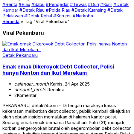
#Berita
#Riau
#Sabu
#Pengedar
#Tewas
#Duri
#Kurir
#Detak
Kampar
#Detak Riau
#Polda Riau
#Detak Kuansing
#Detak
Pelalawan
#Detak Rohul
#Korupsi
#Narkoba
Beranda
»
Tag "Viral Pekanbaru"
Viral Pekanbaru
Detak Pekanbaru
Emak emak Dikeroyok Debt Collector, Polisi
hanya Nonton dan Ikut Merekam
calendar_month
Kamis, 24 Apr 2025
account_circle
Redaksi
2
Komentar
PEKANBARU, detak24com – Di tengah maraknya kasus
kekerasan melibatkan debt collector, publik kembali dikejutkan
oleh sebuah insiden memalukan di halaman kantor polisi.
Seorang emak emak bernama Ramadhani Putri (31) menjadi
korban pengeroyokan brutal oleh segerombolan debt collector.
Ironisnya, kejadian tersebut berlangsung di depan Polsek Bukit