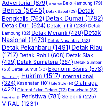
Advertorial
(679)
Belo Kampung
(79)
Banner
(2)
Berita
(5645)
Detak
Detak Babel
(29)
Detak Dumai
(1782)
Bengkalis
(762)
Detak Duri
(624)
Detak Inhil
(233)
Detak
Detak
Detak Meranti
(420)
Lampung
(82)
Nasional
(1473)
Detak Nusantara
(53)
Detak Riau
Detak Pekanbaru
(1491)
(1717)
Detak Rohil
(608)
Detak Siak
(429)
Detak Sumatera
(384)
Detak Sumbar
Ekonomi Bisnis
(578)
Detak Sumut
(70)
(53)
Hukrim
(1517)
International
Galeri Foto
(3)
(324)
Olahraga
Kesehatan
(101)
Life Style
(14)
(422)
Otomotif dan Tekno
(72)
Pariwisata
(52)
Peristiwa
(781)
Selebriti
(225)
Pendidikan
(3)
VIRAL
(1231)