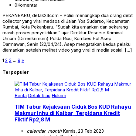
0
Komentar
PEKANBARU, detak24com – Polisi menangkap dua orang debt
collector yang viral medsos di Jalan Yos Sudarso, Kecamatan
Rumbai, Kota Pekanbaru. “Sudah kita amankan dan sekarang
masih proses penyelidikan,” ujar Direktur Reserse Kriminal
Umum (Dirreskrimum) Polda Riau, Kombes Pol Asep
Darmawan, Senin (22/04/24). Asep mengatakan kedua pelaku
diamankan setelah melihat video yang viral di media sosial. […]
1
2
3
…
9
»
Terpopuler
Berita
Detak Riau
Hukrim
TIM Tabur Kejaksaan Ciduk Bos KUD Rahayu
Makmur Inhu di Kalbar, Terpidana Kredit
Fiktif Rp2,8 M
calendar_month
Kamis, 23 Feb 2023