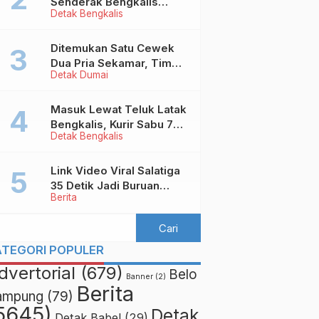
Senderak Bengkalis
Detak Bengkalis
‘Ditendang’ ke Malaysia,
Ini Sebabnya!
Ditemukan Satu Cewek
Dua Pria Sekamar, Tim
Detak Dumai
Yustisi Dumai Garuk
Puluhan Pasangan
Mesum
Masuk Lewat Teluk Latak
Bengkalis, Kurir Sabu 7
Detak Bengkalis
Kilo Diringkus di
Pekanbaru
Link Video Viral Salatiga
35 Detik Jadi Buruan
Berita
Netizen
ATEGORI POPULER
dvertorial
(679)
Belo
Banner
(2)
Berita
ampung
(79)
5645)
Detak
Detak Babel
(29)