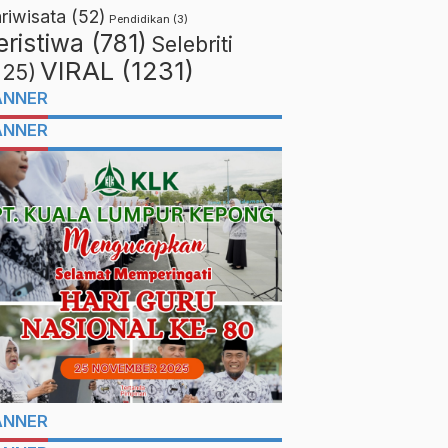
riwisata
(52)
Pendidikan
(3)
eristiwa
(781)
Selebriti
VIRAL
(1231)
225)
ANNER
ANNER
ANNER