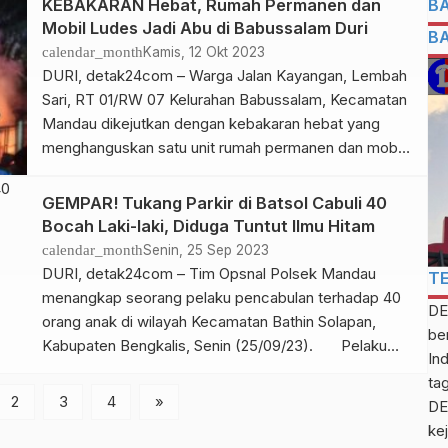
B
KEBAKARAN Hebat, Rumah Permanen dan
kerjasama dengan PHR (Pertamina Hulu Rokan),” ujar
Mobil Ludes Jadi Abu di Babussalam Duri
B
Kepala Disnakertrans Kabupaten Bengkalis Salman
calendar_month
Kamis, 12 Okt 2023
Alfarisi ST melalui […]
DURI, detak24com – Warga Jalan Kayangan, Lembah
Sari, RT 01/RW 07 Kelurahan Babussalam, Kecamatan
Mandau dikejutkan dengan kebakaran hebat yang
menghanguskan satu unit rumah permanen dan mobil.
Dikutip Kamis (12/10/23), kejadian tersebut terjadi
pada Selasa (10/10/23) sekitar pukul 22.10 WIB. Upaya
GEMPAR! Tukang Parkir di Batsol Cabuli 40
dilakukan oleh Tim Damkar Kecamatan Mandau,
Bocah Laki-laki, Diduga Tuntut Ilmu Hitam
Personel Polsek Mandau, dan Koramil 03 Mandau
calendar_month
Senin, 25 Sep 2023
untuk […]
DURI, detak24com – Tim Opsnal Polsek Mandau
T
menangkap seorang pelaku pencabulan terhadap 40
DE
orang anak di wilayah Kecamatan Bathin Solapan,
be
Kabupaten Bengkalis, Senin (25/09/23). Pelaku
In
berinisial AP (39), tukang parkir yang tinggal di Jalan
ta
Taruna Desa Simpang Padang, Kecamatan Bathin
2
3
4
»
DE
Solapan. “Barang bukti yang disita oleh petugas dari
kej
penangkapan pelaku adalah satu […]