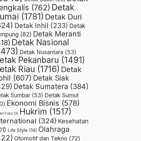
Detak
engkalis
(762)
umai
(1781)
Detak Duri
624)
Detak Inhil
(233)
Detak
Detak Meranti
ampung
(82)
Detak Nasional
418)
1473)
Detak Nusantara
(53)
etak Pekanbaru
(1491)
etak Riau
(1716)
Detak
ohil
(607)
Detak Siak
429)
Detak Sumatera
(384)
Detak Sumut
tak Sumbar
(53)
Ekonomi Bisnis
(578)
0)
Hukrim
(1517)
eri Foto
(3)
nternational
(324)
Kesehatan
Olahraga
01)
Life Style
(14)
422)
Otomotif dan Tekno
(72)