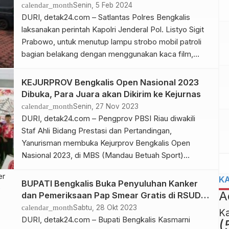
Ketua Yayasan Ibadurrahman, Muhammad Ihsan SSos
Kaca Film
calendar_month
Senin, 5 Feb 2024
dalam sambutannya menyampaikan rasa syukur atas
DURI, detak24.com – Satlantas Polres Bengkalis
keberkahan Allah […]
laksanakan perintah Kapolri Jenderal Pol. Listyo Sigit
Prabowo, untuk menutup lampu strobo mobil patroli
bagian belakang dengan menggunakan kaca film,
Senin (05/02/24). Kapolres Bengkalis AKBP Setyo
Bimo Anggoro SH SIK MH melalui Ka Satlantas Polres
KEJURPROV Bengkalis Open Nasional 2023
Bengkalis AKP Mulyana SIK menjelaskan, bahwa
Dibuka, Para Juara akan Dikirim ke Kejurnas
lewat Surat Telegram Nomor :
calendar_month
Senin, 27 Nov 2023
ST/2868/XII/REN.2.2/2023, pihaknya sudah […]
DURI, detak24.com – Pengprov PBSI Riau diwakili
Staf Ahli Bidang Prestasi dan Pertandingan,
Yanurisman membuka Kejurprov Bengkalis Open
Nasional 2023, di MBS (Mandau Betuah Sport)
Jambon, Duri, Senin (27/11/23). “Para juara Kejurprov
K
ini, akan kita bawa ke Kejurnas PBSI di Jakarta 18
BUPATI Bengkalis Buka Penyuluhan Kanker
Desember 2023 nanti. Untuk itu, kita minta kepada
A
dan Pemeriksaan Pap Smear Gratis di RSUD
seluruh atlet, untuk menampilkan permainan […]
Mandau
calendar_month
Sabtu, 28 Okt 2023
K
DURI, detak24.com – Bupati Bengkalis Kasmarni
(