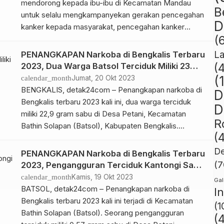
mendorong kepada ibu-ibu di Kecamatan Mandau
B
untuk selalu mengkampanyekan gerakan pencegahan
D
kanker kepada masyarakat, pencegahan kanker
(
adalah tanggung jawab bersama, masing-masing
punya peran dan tanggung jawab, baik sebagai
L
PENANGKAPAN Narkoba di Bengkalis Terbaru
komunitas, pasien, keluarga dan sebagainya. Deteksi
2023, Dua Warga Batsol Terciduk Miliki 23
(
dini sangatlah penting sehingga dapat dilakukan
Gram Sabu
(
calendar_month
Jumat, 20 Okt 2023
penanganan sebelum menjadi kanker ganas. Memang
BENGKALIS, detak24com – Penangkapan narkoba di
D
perlu kesadaran diri […]
Bengkalis terbaru 2023 kali ini, dua warga terciduk
D
miliki 22,9 gram sabu di Desa Petani, Kecamatan
R
Bathin Solapan (Batsol), Kabupaten Bengkalis.
(
Kapolres Bengkalis AKBP Setyo Bimo Anggoro
melalui Kasatres Narkoba AKP Tony Armando, Jumat
De
PENANGKAPAN Narkoba di Bengkalis Terbaru
(20/10/23) menjelaskan, Tim Opsnal Satuan Reserse
(7
2023, Pengangguran Terciduk Kantongi Sabu
(Satres) Narkoba Polres Bengkalis mengungkap
di Batsol
calendar_month
Kamis, 19 Okt 2023
Gal
kasus peredaran narkoba di […]
BATSOL, detak24com – Penangkapan narkoba di
I
Bengkalis terbaru 2023 kali ini terjadi di Kecamatan
(1
Bathin Solapan (Batsol). Seorang pengangguran
(