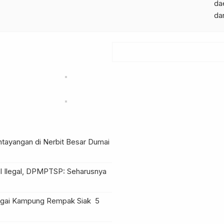
da
da
ntayangan di Nerbit Besar Dumai
l Ilegal, DPMPTSP: Seharusnya
Sungai Kampung Rempak Siak
5