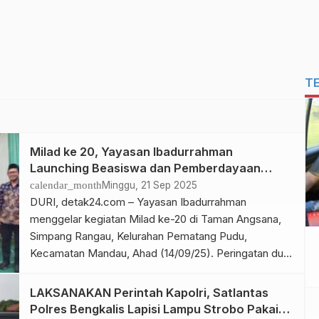
T
Milad ke 20, Yayasan Ibadurrahman
Launching Beasiswa dan Pemberdayaan
Ekonomi Umat Total Rp 383 Juta
calendar_month
Minggu, 21 Sep 2025
DURI, detak24.com – Yayasan Ibadurrahman
menggelar kegiatan Milad ke-20 di Taman Angsana,
Simpang Rangau, Kelurahan Pematang Pudu,
Kecamatan Mandau, Ahad (14/09/25). Peringatan dua
dekade ini menjadi momentum syukur sekaligus
refleksi atas kiprah yayasan dalam bidang dakwah,
LAKSANAKAN Perintah Kapolri, Satlantas
pendidikan, sosial, dan pemberdayaan masyarakat.
Polres Bengkalis Lapisi Lampu Strobo Pakai