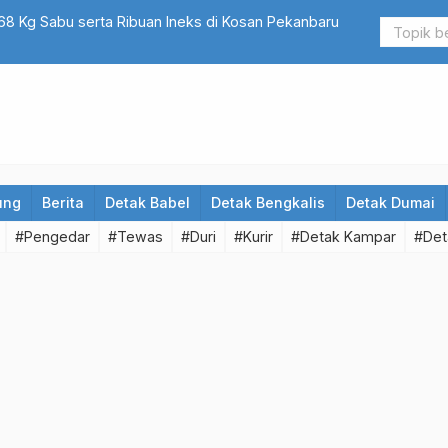
antas Polres Bengkalis Berikan Pelayanan SIM Keliling
TIGA Anak T
Kubang Ra
ung
Berita
Detak Babel
Detak Bengkalis
Detak Dumai
#Pengedar
#Tewas
#Duri
#Kurir
#Detak Kampar
#Det