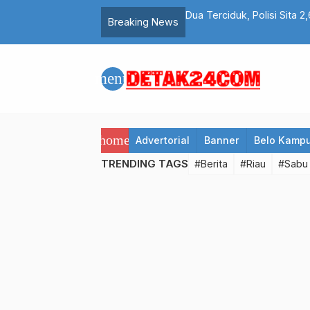
rta Ribuan Ineks di Kosan Pekanbaru
Permudah Masyarakat, Satl
Breaking News
dan Samsat Tanjak
menu
home
Advertorial
Banner
Belo Kamp
TRENDING TAGS
#Berita
#Riau
#Sabu