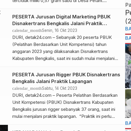
terciduk miliki 0,57 gram sabu di Desa Petani.
Pa
Kasatres Narkoba Polres Bengkalis, AKP Tony
P
Armando dalam rilis tertulisnya, Rabu (18/10/23)
PESERTA Jurusan Digital Marketing PBUK
(
menjelaskan tentang penangkapan narkoba di
Disnakertrans Bengkalis Jalani Praktik
Bengkalis terbaru 2023. Dimana, ia mengatakan
B
Kompetensi
calendar_month
Senin, 16 Okt 2023
Satuan Reserse (Satres) Narkoba Polres […]
DURI, detak24.com – Sebanyak 20 peserta PBUK
B
(Pelatihan Berdasarkan Unit Kompetensi) tahun
anggaran 2023 yang dilaksanakan Disnakertrans
Kabupaten Bengkalis, saat ini sudah mulai menjalani
praktik. “Praktk merupakan kunci dari kemampuan
peserta memahami teori yang diterima. Apabila
PESERTA Jurusan Rigger PBUK Disnakertrans
peserta tidak serius saat diberikan materi, maka
Bengkalis Jalani Praktik Lapangan
ketika dicoba praktik mereka akan bingung dan
calendar_month
Sabtu, 14 Okt 2023
cenderung main-main,” ujar Kepala Disnakertrans […]
DURI, detak24.com – Peserta Pelatihan Berdasarkan
Unit Kompetensi (PBUK) Disnakertrans Kabupaten
Bengkalis jurusan rigger sebanyak 37 orang, saat ini
mulai menjalani praktik lapangan. “Praktik ini perlu
B
untuk pendalaman terhadap materi yang diberikan
oleh instruktur. Dari 37 peserta, 17 orang diantaranya