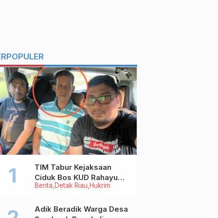
ERPOPULER
TIM Tabur Kejaksaan
Ciduk Bos KUD Rahayu
Berita
Detak Riau
Hukrim
Makmur Inhu di Kalbar,
Terpidana Kredit Fiktif
Rp2,8 M
Adik Beradik Warga Desa