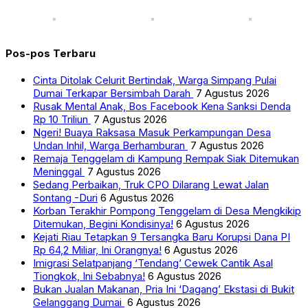
Pos-pos Terbaru
Cinta Ditolak Celurit Bertindak, Warga Simpang Pulai
Dumai Terkapar Bersimbah Darah
7 Agustus 2026
Rusak Mental Anak, Bos Facebook Kena Sanksi Denda
Rp 10 Triliun
7 Agustus 2026
Ngeri! Buaya Raksasa Masuk Perkampungan Desa
Undan Inhil, Warga Berhamburan
7 Agustus 2026
Remaja Tenggelam di Kampung Rempak Siak Ditemukan
Meninggal
7 Agustus 2026
Sedang Perbaikan, Truk CPO Dilarang Lewat Jalan
Sontang -Duri
6 Agustus 2026
Korban Terakhir Pompong Tenggelam di Desa Mengkikip
Ditemukan, Begini Kondisinya!
6 Agustus 2026
Kejati Riau Tetapkan 9 Tersangka Baru Korupsi Dana PI
Rp 64,2 Miliar, Ini Orangnya!
6 Agustus 2026
Imigrasi Selatpanjang ‘Tendang’ Cewek Cantik Asal
Tiongkok, Ini Sebabnya!
6 Agustus 2026
Bukan Jualan Makanan, Pria Ini ‘Dagang’ Ekstasi di Bukit
Gelanggang Dumai
6 Agustus 2026