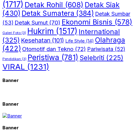
(1717)
Detak Rohil
(608)
Detak Siak
(430)
Detak Sumatera
(384)
Detak Sumbar
Ekonomi Bisnis
(578)
Detak Sumut
(70)
(53)
Hukrim
(1517)
International
Galeri Foto
(3)
(325)
Olahraga
Kesehatan
(101)
Life Style
(14)
(422)
Otomotif dan Tekno
(72)
Pariwisata
(52)
Peristiwa
(781)
Selebriti
(225)
Pendidikan
(3)
VIRAL
(1231)
Banner
Banner
Banner