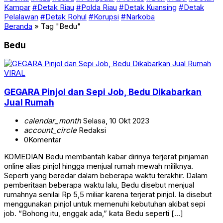
Kampar
#Detak Riau
#Polda Riau
#Detak Kuansing
#Detak
Pelalawan
#Detak Rohul
#Korupsi
#Narkoba
Beranda
»
Tag "Bedu"
Bedu
VIRAL
GEGARA Pinjol dan Sepi Job, Bedu Dikabarkan
Jual Rumah
calendar_month
Selasa, 10 Okt 2023
account_circle
Redaksi
0
Komentar
KOMEDIAN Bedu membantah kabar dirinya terjerat pinjaman
online alias pinjol hingga menjual rumah mewah miliknya.
Seperti yang beredar dalam beberapa waktu terakhir. Dalam
pemberitaan beberapa waktu lalu, Bedu disebut menjual
rumahnya senilai Rp 5,5 miliar karena terjerat pinjol. Ia disebut
menggunakan pinjol untuk memenuhi kebutuhan akibat sepi
job. “Bohong itu, enggak ada,” kata Bedu seperti […]