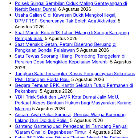
Polsek Sungai Sembilan Ciduk Maling Gentayangan di
Nerbit Besar Dumai
6 Agustus 2026
Usaha Galian C di Kawasan Bukit Mangkol Ilegal,
DPMPTSP: Seharusnya Tak Boleh Ada Aktivitas!
5
Agustus 2026
Saat Mandi, Bocah 13 Tahun Hilang di Sungai Kampung
Rempak Siak
5 Agustus 2026
Saat Menakik Getah, Petani Diserang Beruang di
Pangkalan Gondai Pelalawan
5 Agustus 2026
Satu Tewas Seorang Hilang, Pompong Tenggelam di
Perairan Desa Mengkikip Kepulauan Meranti
5 Agustus
2026
Tangkap Satu Tersangka, Kasus Penganiayaan Sekretaris
PMII Ditangani Polda Riau
5 Agustus 2026
Gegara Temuan BPK, Kantin Sekolah Tutup Permanen di
Pekanbaru
5 Agustus 2026
YBH Triak Sakti dan LAMR Kota Dumai Jalin MoU,
Perkuat Akses Bantuan Hukum bagi Masyarakat Kurang
Mampu
5 Agustus 2026
Ancam Ayah Pakai Samurai, Remaja Warga Kampung
Lalang Duri Diciduk Polisi
5 Agustus 2026
Ganteng Ganteng Jadi Pengedar, Ini Tampang Penjual
‘Garam Cina’ di Baganbesar Timur
4 Agustus 2026
Sabu 86,3 Kilo dan Ribuan Ekstasi Masuk Via Pekaitan,