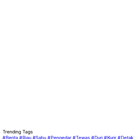
Trending Tags
#Berita
#Riau
#Sabu
#Pengedar
#Tewas
#Duri
#Kurir
#Detak