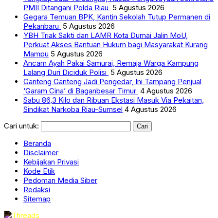
PMII Ditangani Polda Riau
5 Agustus 2026
Gegara Temuan BPK, Kantin Sekolah Tutup Permanen di
Pekanbaru
5 Agustus 2026
YBH Triak Sakti dan LAMR Kota Dumai Jalin MoU,
Perkuat Akses Bantuan Hukum bagi Masyarakat Kurang
Mampu
5 Agustus 2026
Ancam Ayah Pakai Samurai, Remaja Warga Kampung
Lalang Duri Diciduk Polisi
5 Agustus 2026
Ganteng Ganteng Jadi Pengedar, Ini Tampang Penjual
‘Garam Cina’ di Baganbesar Timur
4 Agustus 2026
Sabu 86,3 Kilo dan Ribuan Ekstasi Masuk Via Pekaitan,
Sindikat Narkoba Riau-Sumsel
4 Agustus 2026
Cari untuk:
Beranda
Disclaimer
Kebijakan Privasi
Kode Etik
Pedoman Media Siber
Redaksi
Sitemap