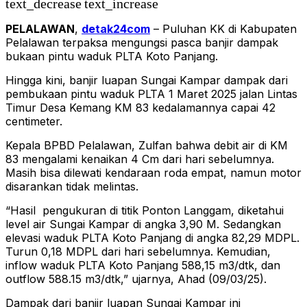
text_decrease
text_increase
PELALAWAN
,
detak24com
– Puluhan KK di Kabupaten
Pelalawan terpaksa mengungsi pasca banjir dampak
bukaan pintu waduk PLTA Koto Panjang.
Hingga kini, banjir luapan Sungai Kampar dampak dari
pembukaan pintu waduk PLTA 1 Maret 2025 jalan Lintas
Timur Desa Kemang KM 83 kedalamannya capai 42
centimeter.
Kepala BPBD Pelalawan, Zulfan bahwa debit air di KM
83 mengalami kenaikan 4 Cm dari hari sebelumnya.
Masih bisa dilewati kendaraan roda empat, namun motor
disarankan tidak melintas.
“Hasil pengukuran di titik Ponton Langgam, diketahui
level air Sungai Kampar di angka 3,90 M. Sedangkan
elevasi waduk PLTA Koto Panjang di angka 82,29 MDPL.
Turun 0,18 MDPL dari hari sebelumnya. Kemudian,
inflow waduk PLTA Koto Panjang 588,15 m3/dtk, dan
outflow 588.15 m3/dtk,” ujarnya, Ahad (09/03/25).
Dampak dari banjir luapan Sungai Kampar ini