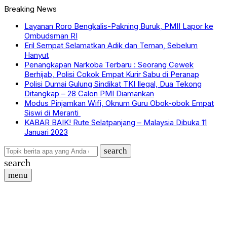
Breaking News
Layanan Roro Bengkalis-Pakning Buruk, PMII Lapor ke
Ombudsman RI
Eril Sempat Selamatkan Adik dan Teman, Sebelum
Hanyut
Penangkapan Narkoba Terbaru : Seorang Cewek
Berhijab, Polisi Cokok Empat Kurir Sabu di Peranap
Polisi Dumai Gulung Sindikat TKI Ilegal, Dua Tekong
Ditangkap – 28 Calon PMI Diamankan
Modus Pinjamkan Wifi, Oknum Guru Obok-obok Empat
Siswi di Meranti
KABAR BAIK! Rute Selatpanjang – Malaysia Dibuka 11
Januari 2023
search
search
menu