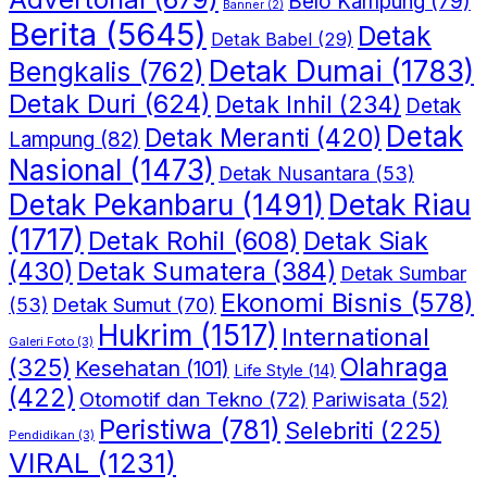
Belo Kampung
(79)
Banner
(2)
Berita
(5645)
Detak
Detak Babel
(29)
Detak Dumai
(1783)
Bengkalis
(762)
Detak Duri
(624)
Detak Inhil
(234)
Detak
Detak
Detak Meranti
(420)
Lampung
(82)
Nasional
(1473)
Detak Nusantara
(53)
Detak Riau
Detak Pekanbaru
(1491)
(1717)
Detak Rohil
(608)
Detak Siak
(430)
Detak Sumatera
(384)
Detak Sumbar
Ekonomi Bisnis
(578)
Detak Sumut
(70)
(53)
Hukrim
(1517)
International
Galeri Foto
(3)
(325)
Olahraga
Kesehatan
(101)
Life Style
(14)
(422)
Otomotif dan Tekno
(72)
Pariwisata
(52)
Peristiwa
(781)
Selebriti
(225)
Pendidikan
(3)
VIRAL
(1231)