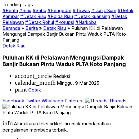
Trending Tags
#Berita
#Riau
#Sabu
#Pengedar
#Tewas
#Duri
#Kurir
#Detak
Kampar
#Detak Riau
#Polda Riau
#Detak Kuansing
#Detak
Pelalawan
#Detak Rohul
#Korupsi
#Narkoba
Beranda
»
Berita
»
Detak Riau
»
Puluhan KK di Pelalawan
Mengungsi Dampak Banjir Bukaan Pintu Waduk PLTA Koto
Panjang
Detak Riau
Puluhan KK di Pelalawan Mengungsi Dampak
Banjir Bukaan Pintu Waduk PLTA Koto Panjang
account_circle
Redaksi
calendar_month
Minggu, 9 Mar 2025
print
Cetak
Facebook
Twitter
Whatsapp
Pinterest
Threads
info
Atur ukuran teks artikel ini untuk mendapatkan
pengalaman membaca terbaik.