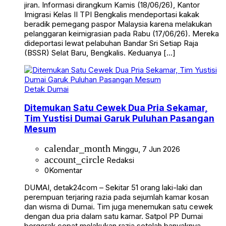
jiran. Informasi dirangkum Kamis (18/06/26), Kantor
Imigrasi Kelas II TPI Bengkalis mendeportasi kakak
beradik pemegang paspor Malaysia karena melakukan
pelanggaran keimigrasian pada Rabu (17/06/26). Mereka
dideportasi lewat pelabuhan Bandar Sri Setiap Raja
(BSSR) Selat Baru, Bengkalis. Keduanya […]
Detak Dumai
Ditemukan Satu Cewek Dua Pria Sekamar,
Tim Yustisi Dumai Garuk Puluhan Pasangan
Mesum
calendar_month
Minggu, 7 Jun 2026
account_circle
Redaksi
0
Komentar
DUMAI, detak24com – Sekitar 51 orang laki-laki dan
perempuan terjaring razia pada sejumlah kamar kosan
dan wisma di Dumai. Tim juga menemukan satu cewek
dengan dua pria dalam satu kamar. Satpol PP Dumai
bergerak cepat melakukan razia setelah banyaknya