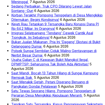
Meninggal
7 Agustus 2026
Sedang Perbaikan, Truk CPO Dilarang Lewat Jalan
Sontang -Duri
6 Agustus 2026
Korban Terakhir Pompong Tenggelam di Desa Mengkikip
Ditemukan, Begini Kondisinya!
6 Agustus 2026
Kejati Riau Tetapkan 9 Tersangka Baru Korupsi Dana PI
Rp 64,2 Miliar, Ini Orangnya!
6 Agustus 2026
Imigrasi Selatpanjang ‘Tendang’ Cewek Cantik Asal
Tiongkok, Ini Sebabnya!
6 Agustus 2026
Bukan Jualan Makanan, Pria Ini ‘Dagang’ Ekstasi di Bukit
Gelanggang Dumai
6 Agustus 2026
Polsek Sungai Sembilan Ciduk Maling Gentayangan di
Nerbit Besar Dumai
6 Agustus 2026
Usaha Galian C di Kawasan Bukit Mangkol Ilegal,
DPMPTSP: Seharusnya Tak Boleh Ada Aktivitas!
5
Agustus 2026
Saat Mandi, Bocah 13 Tahun Hilang di Sungai Kampung
Rempak Siak
5 Agustus 2026
Saat Menakik Getah, Petani Diserang Beruang di
Pangkalan Gondai Pelalawan
5 Agustus 2026
Satu Tewas Seorang Hilang, Pompong Tenggelam di
Perairan Desa Mengkikip Kepulauan Meranti
5 Agustus
2026
Tangkap Satu Tersangka, Kasus Penganiayaan Sekretaris