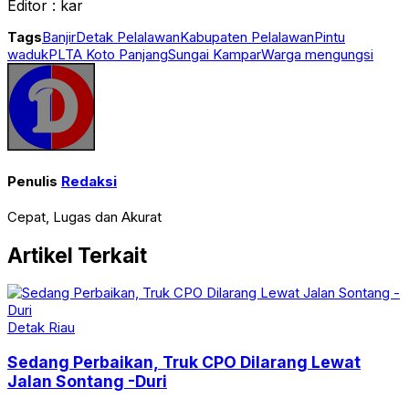
Editor : kar
Tags
Banjir
Detak Pelalawan
Kabupaten Pelalawan
Pintu
waduk
PLTA Koto Panjang
Sungai Kampar
Warga mengungsi
Penulis
Redaksi
Cepat, Lugas dan Akurat
Artikel Terkait
Detak Riau
Sedang Perbaikan, Truk CPO Dilarang Lewat
Jalan Sontang -Duri