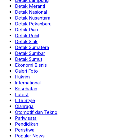
Detak Lampung
Detak Meranti
Detak Nasional
Detak Nusantara
Detak Pekanbaru
Detak Riau
Detak Rohil
Detak Siak
Detak Sumatera
Detak Sumbar
Detak Sumut
Ekonomi Bisnis
Galeri Foto
Hukrim
International
Kesehatan
Latest
Life Style
Olahraga
Otomotif dan Tekno
Pariwisata
Pendidikan
Peristiwa
Popular News