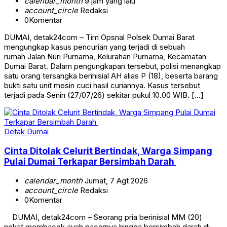
calendar_month
9 jam yang lalu
account_circle
Redaksi
0
Komentar
DUMAI, detak24com – Tim Opsnal Polsek Dumai Barat
mengungkap kasus pencurian yang terjadi di sebuah
rumah Jalan Nuri Purnama, Kelurahan Purnama, Kecamatan
Dumai Barat. Dalam pengungkapan tersebut, polisi menangkap
satu orang tersangka berinisial AH alias P (18), beserta barang
bukti satu unit mesin cuci hasil curiannya. Kasus tersebut
terjadi pada Senin (27/07/26) sekitar pukul 10.00 WIB. […]
Detak Dumai
Cinta Ditolak Celurit Bertindak, Warga Simpang
Pulai Dumai Terkapar Bersimbah Darah
calendar_month
Jumat, 7 Agt 2026
account_circle
Redaksi
0
Komentar
DUMAI, detak24com – Seorang pria berinisial MM (20)
nekat membacok ayah pacarnya hingga bersimbah darah di