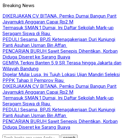
Breaking News
DIKERJAKAN CV BITANA, Pemko Dumai Bangun Parit
Jayamukti Anggaran Capai Rp2 M
Termasuk SMAN 1 Dumai, Ini Daftar Sekolah Mark-up
Seragam Siswa di Riau
PEDULI Sesama, BPJS Ketenagakerjaan Duri Kunjungi
Panti Asuhan Usman Bin Affan
PENCARIAN BURUH Sawit Senepis Dihentikan, Korban
Diduga Diseret ke Sarang Buaya
GEMPA Terkini Banten 5,9 SR Terasa hingga Jakarta dan
Wilayah Bandung
Digelar Mulai Lusa, Ini Tujuh Lokasi Ujian Mandiri Seleksi
PPPK Tahap II Pemprov Riau
DIKERJAKAN CV BITANA, Pemko Dumai Bangun Parit
Jayamukti Anggaran Capai Rp2 M
Termasuk SMAN 1 Dumai, Ini Daftar Sekolah Mark-up
Seragam Siswa di Riau
PEDULI Sesama, BPJS Ketenagakerjaan Duri Kunjungi
Panti Asuhan Usman Bin Affan
PENCARIAN BURUH Sawit Senepis Dihentikan, Korban
Diduga Diseret ke Sarang Buaya
search