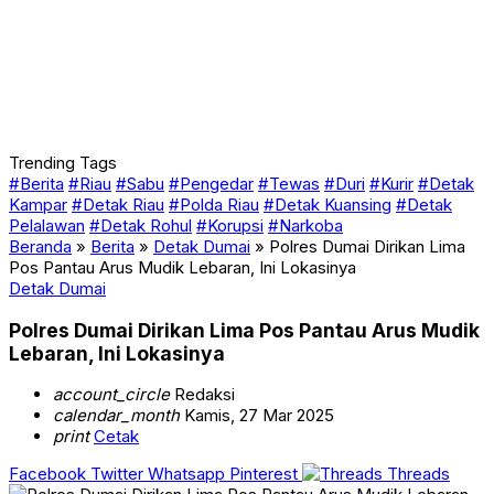
Trending Tags
#Berita
#Riau
#Sabu
#Pengedar
#Tewas
#Duri
#Kurir
#Detak
Kampar
#Detak Riau
#Polda Riau
#Detak Kuansing
#Detak
Pelalawan
#Detak Rohul
#Korupsi
#Narkoba
Beranda
»
Berita
»
Detak Dumai
»
Polres Dumai Dirikan Lima
Pos Pantau Arus Mudik Lebaran, Ini Lokasinya
Detak Dumai
Polres Dumai Dirikan Lima Pos Pantau Arus Mudik
Lebaran, Ini Lokasinya
account_circle
Redaksi
calendar_month
Kamis, 27 Mar 2025
print
Cetak
Facebook
Twitter
Whatsapp
Pinterest
Threads