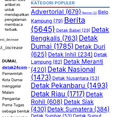
KATEGORI POPULER
artikel ini
untuk
Advertorial
(679)
Belo
Banner
(2)
mendapatkan
Berita
pengalaman
Kampung
(79)
membaca
(5645)
Detak
terbaik.
Detak Babel
(29)
Detak
Bengkalis
(763)
text_decrease
Dumai
(1785)
Detak Duri
xt_increase
(625)
Detak Inhil
(234)
Detak
Detak Meranti
DUMAI
,
Lampung
(82)
detak24com
–
Detak Nasional
(420)
Pemerintah
(1473)
Detak Nusantara
(53)
Kota Dumai
Detak Pekanbaru
(1493)
menggelar
Detak Riau
(1717)
Malam
Detak
Pengantar
Rohil
(608)
Detak Siak
Purna Tugas
(430)
Detak Sumatera
(384)
sebagai bentuk
Detak Sumut
Detak Sumbar
(53)