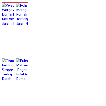
Kelabui Polisi, Warga
Polisi Ringkus Maling
Jalan Paus Dumai
Spesialis Rumah
Barat Simpan
Kosong, Tersangka
Ratusan Butir
Beraksi di Jalan Nuri
Ekstasi dalam Tanah
Purnama
1 jam
Sabtu,
calendar_month
calendar_month
yang
8 Agt
lalu
2026
Cinta Ditolak Celurit
Bukan Jualan
Bertindak, Warga
Makanan, Pria Ini
Simpang Pulai Dumai
‘Dagang’ Ekstasi di
Terkapar Bersimbah
Bukit Gelanggang
Darah
Dumai
Jumat,
Kamis,
calendar_month
calendar_month
7 Agt
6 Agt
2026
2026