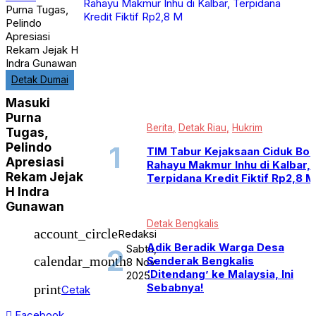
Purna Tugas,
Detak Dumai
Detak Duri
Pelindo
Detak Inhil
Apresiasi
Detak Lampung
Rekam Jejak H
Detak Meranti
Indra Gunawan
Detak Nasional
Detak Dumai
Detak Nusantara
Detak Pekanbaru
Masuki
Detak Riau
Purna
Detak Rohil
Berita
Detak Riau
Hukrim
Detak Siak
Tugas,
Detak Sumatera
Pelindo
TIM Tabur Kejaksaan Ciduk Bo
Detak Sumbar
Apresiasi
Rahayu Makmur Inhu di Kalbar,
Detak Sumut
Rekam Jejak
Ekonomi Bisnis
Terpidana Kredit Fiktif Rp2,8 M
Galeri Foto
H Indra
Hukrim
Gunawan
International
Detak Bengkalis
Kesehatan
account_circle
Redaksi
Latest
Adik Beradik Warga Desa
Sabtu,
Life Style
Senderak Bengkalis
calendar_month
Olahraga
8 Nov
Otomotif dan Tekno
‘Ditendang’ ke Malaysia, Ini
2025
Pariwisata
Sebabnya!
print
Cetak
Pendidikan
Peristiwa
Facebook