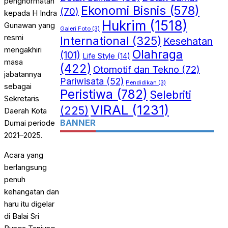
penghormatan
Ekonomi Bisnis
(578)
(70)
kepada H Indra
Hukrim
(1518)
Gunawan yang
Galeri Foto
(3)
resmi
International
(325)
Kesehatan
mengakhiri
Olahraga
(101)
Life Style
(14)
masa
(422)
Otomotif dan Tekno
(72)
jabatannya
Pariwisata
(52)
Pendidikan
(3)
sebagai
Peristiwa
(782)
Selebriti
Sekretaris
VIRAL
(1231)
(225)
Daerah Kota
BANNER
Dumai periode
2021–2025.
Acara yang
berlangsung
penuh
kehangatan dan
haru itu digelar
di Balai Sri