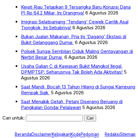
Kejati Riau Tetapkan 9 Tersangka Baru Korupsi Dana
PI Rp 64,2 Miliar, Ini Orangnya!
6 Agustus 2026
Imigrasi Selatpanjang ‘Tendang’ Cewek Cantik Asal
Tiongkok, Ini Sebabnya!
6 Agustus 2026
Bukan Jualan Makanan, Pria Ini ‘Dagang’ Ekstasi di
Bukit Gelanggang Dumai
6 Agustus 2026
Polsek Sungai Sembilan Ciduk Maling Gentayangan di
Nerbit Besar Dumai
6 Agustus 2026
Usaha Galian C di Kawasan Bukit Mangkol Ilegal,
DPMPTSP: Seharusnya Tak Boleh Ada Aktivitas!
5
Agustus 2026
Saat Mandi, Bocah 13 Tahun Hilang di Sungai Kampung
Rempak Siak
5 Agustus 2026
Saat Menakik Getah, Petani Diserang Beruang di
Pangkalan Gondai Pelalawan
5 Agustus 2026
Cari untuk:
Beranda
Disclaimer
Kebijakan
Kode
Pedoman
Redaksi
Sitemap