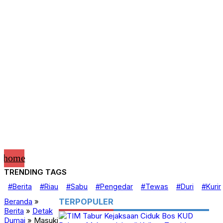
home
TRENDING TAGS
Advertorial
#Berita
#Riau
#Sabu
#Pengedar
#Tewas
#Duri
#Kurir
Banner
Belo Kampung
Beranda
»
TERPOPULER
Berita
Berita
»
Detak
Detak Babel
Dumai
»
Masuki
Detak Bengkalis