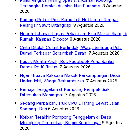
Polisi Ringkus Maling Spesialis Rumah Kosong,
Tersangka Beraksi di Jalan Nuri Purnama
8 Agustus
2026
Puntung Rokok Picu Karhutla 5 Hektare di Rengat,
Pelangsir Sawit Ditangkap
8 Agustus 2026
Heboh Tahanan Lapas Pekanbaru Bisa Makan Siang di
Rumah, Kalapas Dicopot
8 Agustus 2026
Cinta Ditolak Celurit Bertindak, Warga Simpang Pulai
Dumai Terkapar Bersimbah Darah
7 Agustus 2026
Rusak Mental Anak, Bos Facebook Kena Sanksi
Denda Rp 10 Triliun
7 Agustus 2026
Ngeri! Buaya Raksasa Masuk Perkampungan Desa
Undan Inhil, Warga Berhamburan
7 Agustus 2026
Remaja Tenggelam di Kampung Rempak Siak
Ditemukan Meninggal
7 Agustus 2026
Sedang Perbaikan, Truk CPO Dilarang Lewat Jalan
Sontang -Duri
6 Agustus 2026
Korban Terakhir Pompong Tenggelam di Desa
Mengkikip Ditemukan, Begini Kondisinya!
6 Agustus
2026