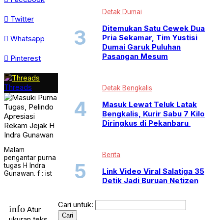
Popular News
Recent News
Detak Dumai
Twitter
Selebriti
Ditemukan Satu Cewek Dua
TOP STORIES
Trending
Pria Sekamar, Tim Yustisi
Whatsapp
Trending News
Dumai Garuk Puluhan
VIRAL
Pasangan Mesum
Pinterest
Threads
Detak Bengkalis
Masuk Lewat Teluk Latak
Bengkalis, Kurir Sabu 7 Kilo
Diringkus di Pekanbaru
Malam
Berita
pengantar purna
tugas H Indra
Link Video Viral Salatiga 35
Gunawan. f : ist
Detik Jadi Buruan Netizen
Cari untuk:
info
Atur
ukuran teks