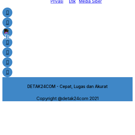
Privasi
Etik
Media Siber
DETAK24COM - Cepat, Lugas dan Akurat
Copyright @detak24com 2021