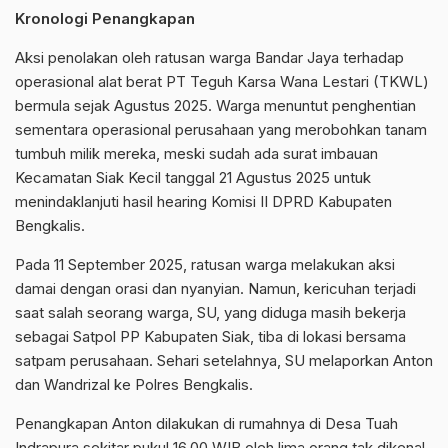
Kronologi Penangkapan
Aksi penolakan oleh ratusan warga Bandar Jaya terhadap
operasional alat berat PT Teguh Karsa Wana Lestari (TKWL)
bermula sejak Agustus 2025. Warga menuntut penghentian
sementara operasional perusahaan yang merobohkan tanam
tumbuh milik mereka, meski sudah ada surat imbauan
Kecamatan Siak Kecil tanggal 21 Agustus 2025 untuk
menindaklanjuti hasil hearing Komisi II DPRD Kabupaten
Bengkalis.
Pada 11 September 2025, ratusan warga melakukan aksi
damai dengan orasi dan nyanyian. Namun, kericuhan terjadi
saat salah seorang warga, SU, yang diduga masih bekerja
sebagai Satpol PP Kabupaten Siak, tiba di lokasi bersama
satpam perusahaan. Sehari setelahnya, SU melaporkan Anton
dan Wandrizal ke Polres Bengkalis.
Penangkapan Anton dilakukan di rumahnya di Desa Tuah
Indrapura sekitar pukul 16.00 WIB oleh lima orang tak dikenal