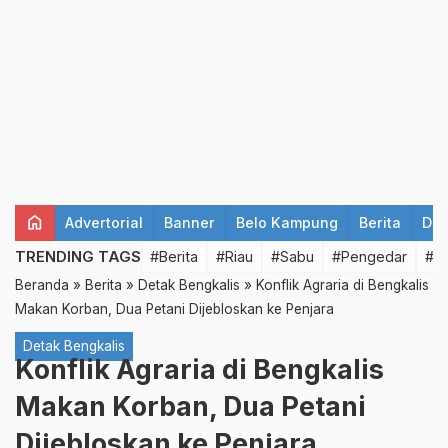
home
Advertorial
Banner
Belo Kampung
Berita
Det
TRENDING TAGS
#Berita
#Riau
#Sabu
#Pengedar
#T
Beranda
»
Berita
»
Detak Bengkalis
»
Konflik Agraria di Bengkalis
Makan Korban, Dua Petani Dijebloskan ke Penjara
Detak Bengkalis
Konflik Agraria di Bengkalis
Makan Korban, Dua Petani
Dijebloskan ke Penjara