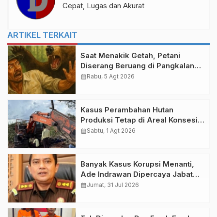
Cepat, Lugas dan Akurat
ARTIKEL TERKAIT
Saat Menakik Getah, Petani
Diserang Beruang di Pangkalan
Gondai Pelalawan
calendar_month
Rabu, 5 Agt 2026
Kasus Perambahan Hutan
Produksi Tetap di Areal Konsesi
PT SPM, Polres Bengkalis
calendar_month
Sabtu, 1 Agt 2026
Tetapkan Tersangka
Banyak Kasus Korupsi Menanti,
Ade Indrawan Dipercaya Jabat
Kajari Bengkalis
calendar_month
Jumat, 31 Jul 2026