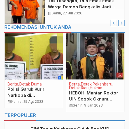
Tak Disangka, Dua Emak Emak
Warga Damon Bengkalis Jadi
Pengedar Sabu
calendar_month
Senin, 27 Jul 2026
REKOMENDASI UNTUK ANDA
Berita
Detak Dumai
Berita
Detak Pekanbaru
Detak Riau
Hukrim
Polisi Garuk Kurir
HEBOH! Mantan Rektor
Narkoba di
UIN Sogok Oknum
Tanjungpalas Dumai,
calendar_month
Kamis, 25 Agt 2022
Jaksa Rp173 Juta, Kajati
calendar_month
Senin, 9 Jan 2023
Amankan BB 0,84 Gram
Riau: Sedang Kita Usut
Sabu
TERPOPULER
TIM Tabur Kejaksaan Ciduk Bos KUD