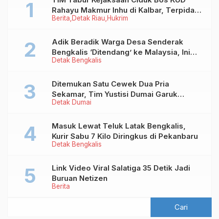
Rahayu Makmur Inhu di Kalbar, Terpidana
Berita
Detak Riau
Hukrim
Kredit Fiktif Rp2,8 M
Adik Beradik Warga Desa Senderak
Bengkalis ‘Ditendang’ ke Malaysia, Ini
Detak Bengkalis
Sebabnya!
Ditemukan Satu Cewek Dua Pria
Sekamar, Tim Yustisi Dumai Garuk
Detak Dumai
Puluhan Pasangan Mesum
Masuk Lewat Teluk Latak Bengkalis,
Kurir Sabu 7 Kilo Diringkus di Pekanbaru
Detak Bengkalis
Link Video Viral Salatiga 35 Detik Jadi
Buruan Netizen
Berita