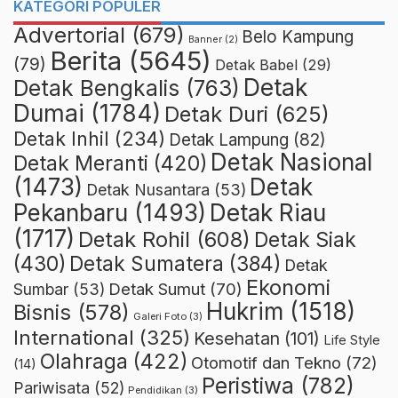
KATEGORI POPULER
Advertorial
(679)
Belo Kampung
Banner
(2)
Berita
(5645)
(79)
Detak Babel
(29)
Detak
Detak Bengkalis
(763)
Dumai
(1784)
Detak Duri
(625)
Detak Inhil
(234)
Detak Lampung
(82)
Detak Nasional
Detak Meranti
(420)
(1473)
Detak
Detak Nusantara
(53)
Detak Riau
Pekanbaru
(1493)
(1717)
Detak Rohil
(608)
Detak Siak
(430)
Detak Sumatera
(384)
Detak
Ekonomi
Detak Sumut
(70)
Sumbar
(53)
Hukrim
(1518)
Bisnis
(578)
Galeri Foto
(3)
International
(325)
Kesehatan
(101)
Life Style
Olahraga
(422)
Otomotif dan Tekno
(72)
(14)
Peristiwa
(782)
Pariwisata
(52)
Pendidikan
(3)