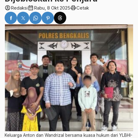
account_circle
calendar_month
print
Redaksi
Rabu, 8 Okt 2025
Cetak
Keluarga Anton dan Wandrizal bersama kuasa hukum dari YLBHI-