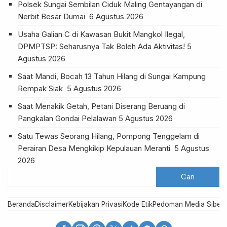
Polsek Sungai Sembilan Ciduk Maling Gentayangan di
Nerbit Besar Dumai
6 Agustus 2026
Usaha Galian C di Kawasan Bukit Mangkol Ilegal,
DPMPTSP: Seharusnya Tak Boleh Ada Aktivitas!
5
Agustus 2026
Saat Mandi, Bocah 13 Tahun Hilang di Sungai Kampung
Rempak Siak
5 Agustus 2026
Saat Menakik Getah, Petani Diserang Beruang di
Pangkalan Gondai Pelalawan
5 Agustus 2026
Satu Tewas Seorang Hilang, Pompong Tenggelam di
Perairan Desa Mengkikip Kepulauan Meranti
5 Agustus
2026
Beranda
Disclaimer
Kebijakan Privasi
Kode Etik
Pedoman Media Siber
R