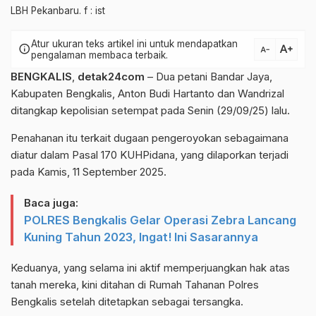
LBH Pekanbaru. f : ist
Atur ukuran teks artikel ini untuk mendapatkan
text_increase
info
text_decrease
pengalaman membaca terbaik.
BENGKALIS
,
detak24com
– Dua petani Bandar Jaya,
Kabupaten Bengkalis, Anton Budi Hartanto dan Wandrizal
ditangkap kepolisian setempat pada Senin (29/09/25) lalu.
Penahanan itu terkait dugaan pengeroyokan sebagaimana
diatur dalam Pasal 170 KUHPidana, yang dilaporkan terjadi
pada Kamis, 11 September 2025.
Baca juga:
POLRES Bengkalis Gelar Operasi Zebra Lancang
Kuning Tahun 2023, Ingat! Ini Sasarannya
Keduanya, yang selama ini aktif memperjuangkan hak atas
tanah mereka, kini ditahan di Rumah Tahanan Polres
Bengkalis setelah ditetapkan sebagai tersangka.