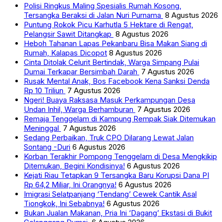
Polisi Ringkus Maling Spesialis Rumah Kosong,
Tersangka Beraksi di Jalan Nuri Purnama
8 Agustus 2026
Puntung Rokok Picu Karhutla 5 Hektare di Rengat,
Pelangsir Sawit Ditangkap
8 Agustus 2026
Heboh Tahanan Lapas Pekanbaru Bisa Makan Siang di
Rumah, Kalapas Dicopot
8 Agustus 2026
Cinta Ditolak Celurit Bertindak, Warga Simpang Pulai
Dumai Terkapar Bersimbah Darah
7 Agustus 2026
Rusak Mental Anak, Bos Facebook Kena Sanksi Denda
Rp 10 Triliun
7 Agustus 2026
Ngeri! Buaya Raksasa Masuk Perkampungan Desa
Undan Inhil, Warga Berhamburan
7 Agustus 2026
Remaja Tenggelam di Kampung Rempak Siak Ditemukan
Meninggal
7 Agustus 2026
Sedang Perbaikan, Truk CPO Dilarang Lewat Jalan
Sontang -Duri
6 Agustus 2026
Korban Terakhir Pompong Tenggelam di Desa Mengkikip
Ditemukan, Begini Kondisinya!
6 Agustus 2026
Kejati Riau Tetapkan 9 Tersangka Baru Korupsi Dana PI
Rp 64,2 Miliar, Ini Orangnya!
6 Agustus 2026
Imigrasi Selatpanjang ‘Tendang’ Cewek Cantik Asal
Tiongkok, Ini Sebabnya!
6 Agustus 2026
Bukan Jualan Makanan, Pria Ini ‘Dagang’ Ekstasi di Bukit