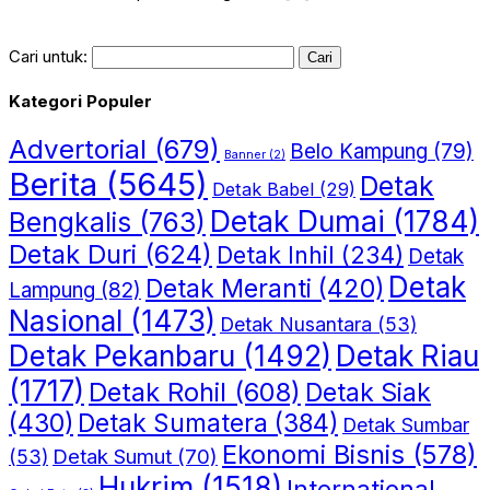
Cari untuk:
Kategori Populer
Advertorial
(679)
Belo Kampung
(79)
Banner
(2)
Berita
(5645)
Detak
Detak Babel
(29)
Detak Dumai
(1784)
Bengkalis
(763)
Detak Duri
(624)
Detak Inhil
(234)
Detak
Detak
Detak Meranti
(420)
Lampung
(82)
Nasional
(1473)
Detak Nusantara
(53)
Detak Riau
Detak Pekanbaru
(1492)
(1717)
Detak Rohil
(608)
Detak Siak
(430)
Detak Sumatera
(384)
Detak Sumbar
Ekonomi Bisnis
(578)
Detak Sumut
(70)
(53)
Hukrim
(1518)
International