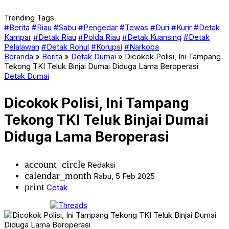
Trending Tags
#Berita
#Riau
#Sabu
#Pengedar
#Tewas
#Duri
#Kurir
#Detak
Kampar
#Detak Riau
#Polda Riau
#Detak Kuansing
#Detak
Pelalawan
#Detak Rohul
#Korupsi
#Narkoba
Beranda
»
Berita
»
Detak Dumai
»
Dicokok Polisi, Ini Tampang
Tekong TKI Teluk Binjai Dumai Diduga Lama Beroperasi
Detak Dumai
Dicokok Polisi, Ini Tampang
Tekong TKI Teluk Binjai Dumai
Diduga Lama Beroperasi
account_circle
Redaksi
calendar_month
Rabu, 5 Feb 2025
print
Cetak