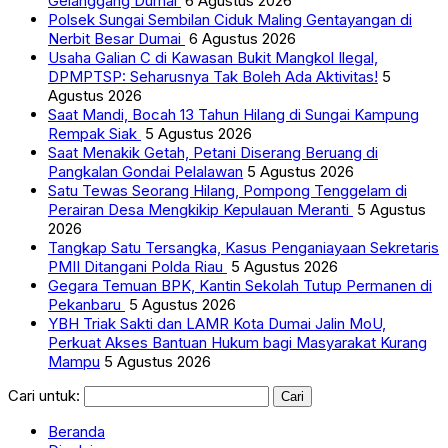
Gelanggang Dumai
6 Agustus 2026
Polsek Sungai Sembilan Ciduk Maling Gentayangan di
Nerbit Besar Dumai
6 Agustus 2026
Usaha Galian C di Kawasan Bukit Mangkol Ilegal,
DPMPTSP: Seharusnya Tak Boleh Ada Aktivitas!
5
Agustus 2026
Saat Mandi, Bocah 13 Tahun Hilang di Sungai Kampung
Rempak Siak
5 Agustus 2026
Saat Menakik Getah, Petani Diserang Beruang di
Pangkalan Gondai Pelalawan
5 Agustus 2026
Satu Tewas Seorang Hilang, Pompong Tenggelam di
Perairan Desa Mengkikip Kepulauan Meranti
5 Agustus
2026
Tangkap Satu Tersangka, Kasus Penganiayaan Sekretaris
PMII Ditangani Polda Riau
5 Agustus 2026
Gegara Temuan BPK, Kantin Sekolah Tutup Permanen di
Pekanbaru
5 Agustus 2026
YBH Triak Sakti dan LAMR Kota Dumai Jalin MoU,
Perkuat Akses Bantuan Hukum bagi Masyarakat Kurang
Mampu
5 Agustus 2026
Cari untuk:
Beranda