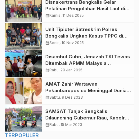
Disnakertrans Bengkalis Gelar
Pelatihan Pengolahan Hasil Laut di
Desa Sungai Cingam
calendar_month
Kamis, 11 Des 2025
Unit Tipidter Satreskrim Polres
Bengkalis Ungkap Kasus TPPO di
Rupat, Satu Tersangka Diamankan
calendar_month
Senin, 10 Nov 2025
Disambut Gubri, Jenazah TKI Tewas
Ditembak APMM Malaysia
Dimakamkan di Rupat
calendar_month
Rabu, 29 Jan 2025
AMAT Zahir Wartawan
Pekanbarupos.co Meninggal Dunia,
Elidanetti Turut Berduka Cita
calendar_month
Sabtu, 9 Des 2023
SAMSAT Tanjak Bengkalis
Dilaunching Gubernur Riau, Kapolres
Siap Berikan Pelayanan Maksimal
calendar_month
Rabu, 15 Mar 2023
TERPOPULER