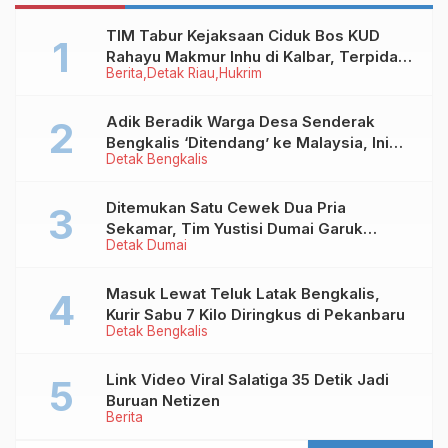
TIM Tabur Kejaksaan Ciduk Bos KUD
Rahayu Makmur Inhu di Kalbar, Terpidana
Berita
Detak Riau
Hukrim
Kredit Fiktif Rp2,8 M
Adik Beradik Warga Desa Senderak
Bengkalis ‘Ditendang’ ke Malaysia, Ini
Detak Bengkalis
Sebabnya!
Ditemukan Satu Cewek Dua Pria
Sekamar, Tim Yustisi Dumai Garuk
Detak Dumai
Puluhan Pasangan Mesum
Masuk Lewat Teluk Latak Bengkalis,
Kurir Sabu 7 Kilo Diringkus di Pekanbaru
Detak Bengkalis
Link Video Viral Salatiga 35 Detik Jadi
Buruan Netizen
Berita