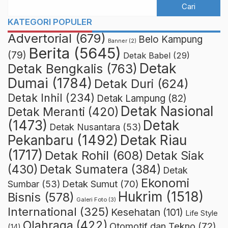
KATEGORI POPULER
Advertorial
(679)
Belo Kampung
Banner
(2)
Berita
(5645)
(79)
Detak Babel
(29)
Detak
Detak Bengkalis
(763)
Dumai
(1784)
Detak Duri
(624)
Detak Inhil
(234)
Detak Lampung
(82)
Detak Nasional
Detak Meranti
(420)
(1473)
Detak
Detak Nusantara
(53)
Detak Riau
Pekanbaru
(1492)
(1717)
Detak Rohil
(608)
Detak Siak
(430)
Detak Sumatera
(384)
Detak
Ekonomi
Detak Sumut
(70)
Sumbar
(53)
Hukrim
(1518)
Bisnis
(578)
Galeri Foto
(3)
International
(325)
Kesehatan
(101)
Life Style
Olahraga
(422)
Otomotif dan Tekno
(72)
(14)