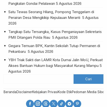
Pangkalan Gondai Pelalawan
5 Agustus 2026
Satu Tewas Seorang Hilang, Pompong Tenggelam di
Perairan Desa Mengkikip Kepulauan Meranti
5 Agustus
2026
Tangkap Satu Tersangka, Kasus Penganiayaan Sekretaris
PMII Ditangani Polda Riau
5 Agustus 2026
Gegara Temuan BPK, Kantin Sekolah Tutup Permanen di
Pekanbaru
5 Agustus 2026
YBH Triak Sakti dan LAMR Kota Dumai Jalin MoU, Perkuat
Akses Bantuan Hukum bagi Masyarakat Kurang Mampu
5
Agustus 2026
Beranda
Disclaimer
Kebijakan Privasi
Kode Etik
Pedoman Media Siber
R