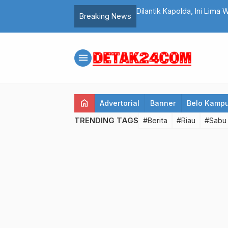
3/2024, Ukir Rekor Tak Terkalahkan
Dilantik Kapolda, Ini Lima 
Breaking News
menu
home
Advertorial
Banner
Belo Kamp
TRENDING TAGS
#Berita
#Riau
#Sabu