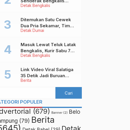
Senderak Bengkalis
Detak Bengkalis
‘Ditendang’ ke Malaysia,
Ini Sebabnya!
Ditemukan Satu Cewek
Dua Pria Sekamar, Tim
Detak Dumai
Yustisi Dumai Garuk
Puluhan Pasangan
Mesum
Masuk Lewat Teluk Latak
Bengkalis, Kurir Sabu 7
Detak Bengkalis
Kilo Diringkus di
Pekanbaru
Link Video Viral Salatiga
35 Detik Jadi Buruan
Berita
Netizen
ATEGORI POPULER
dvertorial
(679)
Belo
Banner
(2)
Berita
ampung
(79)
5645)
Detak
Detak Babel
(29)