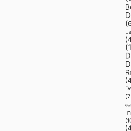
B
D
(
L
(
(
D
D
R
(
De
(7
Gal
I
(1
(