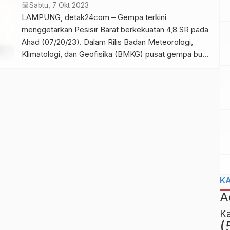
melalui serangkaian proses penyidikan, tim penyidik
calendar_month
Sabtu, 7 Okt 2023
telah […]
LAMPUNG, detak24com – Gempa terkini
menggetarkan Pesisir Barat berkekuatan 4,8 SR pada
Ahad (07/20/23). Dalam Rilis Badan Meteorologi,
Klimatologi, dan Geofisika (BMKG) pusat gempa bumi
berada di laut sekitar 88 kilometer barat daya Pesisir
Barat, Lampung. “Gempa dirasakan magnitudo: 4,8
pada 07 Oktober 2023 10:20:32”, tulis BMKG pada
keterangan rilisnya. Gempa terjadi pada koordinat
pada […]
K
A
K
(