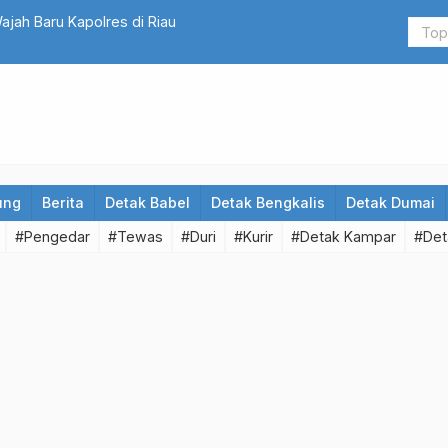
Wajah Baru Kapolres di Riau
PBB Dukung 
ung
Berita
Detak Babel
Detak Bengkalis
Detak Dumai
#Pengedar
#Tewas
#Duri
#Kurir
#Detak Kampar
#Det