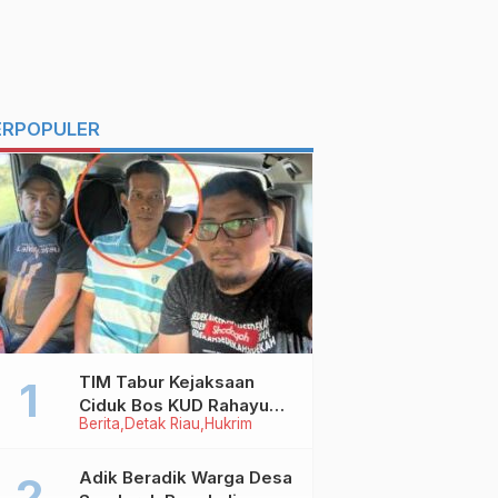
ERPOPULER
TIM Tabur Kejaksaan
Ciduk Bos KUD Rahayu
Berita
Detak Riau
Hukrim
Makmur Inhu di Kalbar,
Terpidana Kredit Fiktif
Rp2,8 M
Adik Beradik Warga Desa