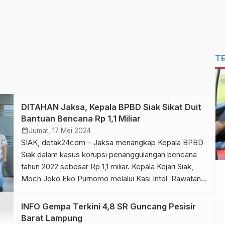
T
DITAHAN Jaksa, Kepala BPBD Siak Sikat Duit
Bantuan Bencana Rp 1,1 Miliar
calendar_month
Jumat, 17 Mei 2024
SIAK, detak24com – Jaksa menangkap Kepala BPBD
Siak dalam kasus korupsi penanggulangan bencana
tahun 2022 sebesar Rp 1,1 miliar. Kepala Kejari Siak,
Moch Joko Eko Purnomo melalui Kasi Intel Rawatan
Manik menyampaikan penetapan tersangka hasil dari
perkembangan penangan kasus yang bergulir sejak
INFO Gempa Terkini 4,8 SR Guncang Pesisir
Desember 2023 lalu. Manik mengatakan setelah
Barat Lampung