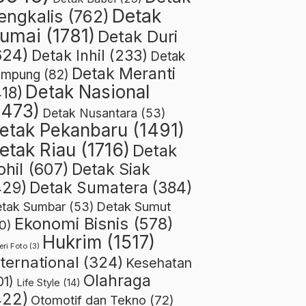
Detak
engkalis
(762)
umai
(1781)
Detak Duri
624)
Detak Inhil
(233)
Detak
Detak Meranti
ampung
(82)
Detak Nasional
418)
1473)
Detak Nusantara
(53)
etak Pekanbaru
(1491)
etak Riau
(1716)
Detak
ohil
(607)
Detak Siak
429)
Detak Sumatera
(384)
Detak Sumut
tak Sumbar
(53)
Ekonomi Bisnis
(578)
0)
Hukrim
(1517)
eri Foto
(3)
nternational
(324)
Kesehatan
Olahraga
01)
Life Style
(14)
422)
Otomotif dan Tekno
(72)