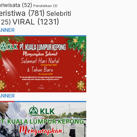
riwisata
(52)
Pendidikan
(3)
eristiwa
(781)
Selebriti
VIRAL
(1231)
225)
ANNER
ANNER