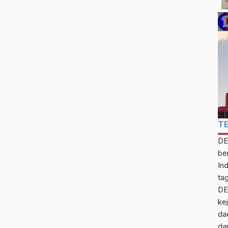
T
DE
be
In
ta
DE
kej
da
da