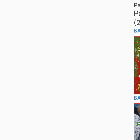
Pa
P
(
B
B