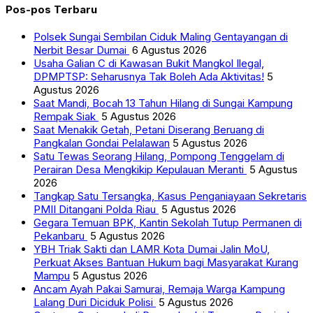
Pos-pos Terbaru
Polsek Sungai Sembilan Ciduk Maling Gentayangan di
Nerbit Besar Dumai
6 Agustus 2026
Usaha Galian C di Kawasan Bukit Mangkol Ilegal,
DPMPTSP: Seharusnya Tak Boleh Ada Aktivitas!
5
Agustus 2026
Saat Mandi, Bocah 13 Tahun Hilang di Sungai Kampung
Rempak Siak
5 Agustus 2026
Saat Menakik Getah, Petani Diserang Beruang di
Pangkalan Gondai Pelalawan
5 Agustus 2026
Satu Tewas Seorang Hilang, Pompong Tenggelam di
Perairan Desa Mengkikip Kepulauan Meranti
5 Agustus
2026
Tangkap Satu Tersangka, Kasus Penganiayaan Sekretaris
PMII Ditangani Polda Riau
5 Agustus 2026
Gegara Temuan BPK, Kantin Sekolah Tutup Permanen di
Pekanbaru
5 Agustus 2026
YBH Triak Sakti dan LAMR Kota Dumai Jalin MoU,
Perkuat Akses Bantuan Hukum bagi Masyarakat Kurang
Mampu
5 Agustus 2026
Ancam Ayah Pakai Samurai, Remaja Warga Kampung
Lalang Duri Diciduk Polisi
5 Agustus 2026