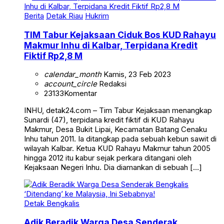
Berita
Detak Riau
Hukrim
TIM Tabur Kejaksaan Ciduk Bos KUD Rahayu
Makmur Inhu di Kalbar, Terpidana Kredit
Fiktif Rp2,8 M
calendar_month
Kamis, 23 Feb 2023
account_circle
Redaksi
23133
Komentar
INHU, detak24.com – Tim Tabur Kejaksaan menangkap
Sunardi (47), terpidana kredit fiktif di KUD Rahayu
Makmur, Desa Bukit Lipai, Kecamatan Batang Cenaku
Inhu tahun 2011. Ia ditangkap pada sebuah kebun sawit di
wilayah Kalbar. Ketua KUD Rahayu Makmur tahun 2005
hingga 2012 itu kabur sejak perkara ditangani oleh
Kejaksaan Negeri Inhu. Dia diamankan di sebuah […]
Detak Bengkalis
Adik Beradik Warga Desa Senderak