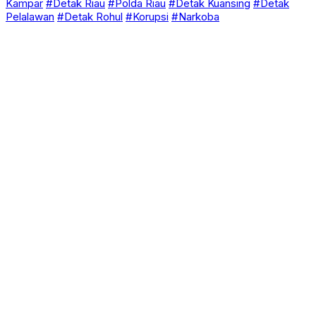
Kampar
#Detak Riau
#Polda Riau
#Detak Kuansing
#Detak
Pelalawan
#Detak Rohul
#Korupsi
#Narkoba