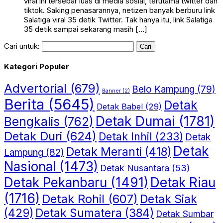
viral ini tersebar luas di media sosial, terutama twitter dan
tiktok. Saking penasarannya, netizen banyak berburu link
Salatiga viral 35 detik Twitter. Tak hanya itu, link Salatiga
35 detik sampai sekarang masih […]
Cari untuk:
Kategori Populer
Advertorial
(679)
Belo Kampung
(79)
Banner
(2)
Berita
(5645)
Detak
Detak Babel
(29)
Detak Dumai
(1781)
Bengkalis
(762)
Detak Duri
(624)
Detak Inhil
(233)
Detak
Detak
Detak Meranti
(418)
Lampung
(82)
Nasional
(1473)
Detak Nusantara
(53)
Detak Riau
Detak Pekanbaru
(1491)
(1716)
Detak Rohil
(607)
Detak Siak
(429)
Detak Sumatera
(384)
Detak Sumbar