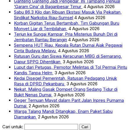
Ganteng Ganteng Jadi Pengedar, Ini Tampang Penjual
‘Garam Cina’ di Baganbesar Timur
4 Agustus 2026
Sabu 86,3 Kilo dan Ribuan Ekstasi Masuk Via Pekaitan,
Sindikat Narkoba Riau-Sumsel
4 Agustus 2026
Korban Gigitan Terus Bertambah, Tim Gabungan Buru
Monyet Liar di Tembilahan
4 Agustus 2026
Terjun ke Sungai Kampar, Pria Misterius Bunuh Diri di
Jembatan Rantau Berangin
4 Agustus 2026
Sempena HUT Riau, Kepala Rutan Dumai Ajak Pegawai
Cinta Budaya Melayu
4 Agustus 2026
Ratusan Guru dan Siswa Keracunan MBG di Semarang,
Dapur SPPG Dihentikan
3 Agustus 2026
Luput dari Petugas, Pemotor Melintas di Tol Permai Pintu
Kandis Tanpa Helm
3 Agustus 2026
Kedai Disegel Pemerintah, Ratusan Pedagang Unjuk
Rasa di DPRD Pekanbaru
3 Agustus 2026
Nekat, Maling Gasak Dompet Orang Sedang Tidur di
Bukit Nenas Dumai
3 Agustus 2026
Geger Temuan Mayat dalam Parit Jalan Inpres Purnama
Dumai
2 Agustus 2026
Warga Talang Mandi Ditangkap, Enam Paket Sabu
Diamankan
2 Agustus 2026
Cari untuk: