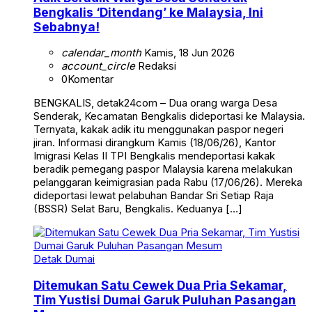
Bengkalis ‘Ditendang’ ke Malaysia, Ini
Sebabnya!
calendar_month
Kamis, 18 Jun 2026
account_circle
Redaksi
0
Komentar
BENGKALIS, detak24com – Dua orang warga Desa
Senderak, Kecamatan Bengkalis dideportasi ke Malaysia.
Ternyata, kakak adik itu menggunakan paspor negeri
jiran. Informasi dirangkum Kamis (18/06/26), Kantor
Imigrasi Kelas II TPI Bengkalis mendeportasi kakak
beradik pemegang paspor Malaysia karena melakukan
pelanggaran keimigrasian pada Rabu (17/06/26). Mereka
dideportasi lewat pelabuhan Bandar Sri Setiap Raja
(BSSR) Selat Baru, Bengkalis. Keduanya […]
Detak Dumai
Ditemukan Satu Cewek Dua Pria Sekamar,
Tim Yustisi Dumai Garuk Puluhan Pasangan