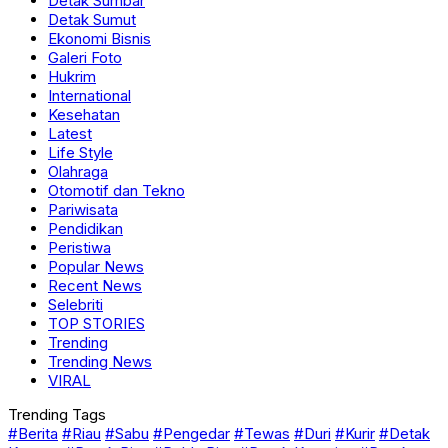
Detak Sumbar
Detak Sumut
Ekonomi Bisnis
Galeri Foto
Hukrim
International
Kesehatan
Latest
Life Style
Olahraga
Otomotif dan Tekno
Pariwisata
Pendidikan
Peristiwa
Popular News
Recent News
Selebriti
TOP STORIES
Trending
Trending News
VIRAL
Trending Tags
#Berita
#Riau
#Sabu
#Pengedar
#Tewas
#Duri
#Kurir
#Detak