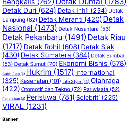
Detak Dumai
(1783)
Bengkalis
(762)
Detak Duri
(624)
Detak Inhil
(234)
Detak
Detak
Detak Meranti
(420)
Lampung
(82)
Nasional
(1473)
Detak Nusantara
(53)
Detak Riau
Detak Pekanbaru
(1491)
(1717)
Detak Rohil
(608)
Detak Siak
(430)
Detak Sumatera
(384)
Detak Sumbar
Ekonomi Bisnis
(578)
Detak Sumut
(70)
(53)
Hukrim
(1517)
International
Galeri Foto
(3)
(325)
Olahraga
Kesehatan
(101)
Life Style
(14)
(422)
Otomotif dan Tekno
(72)
Pariwisata
(52)
Peristiwa
(781)
Selebriti
(225)
Pendidikan
(3)
VIRAL
(1231)
Banner