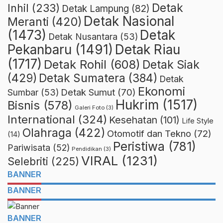
Detak
Inhil
(233)
Detak Lampung
(82)
Detak Nasional
Meranti
(420)
(1473)
Detak
Detak Nusantara
(53)
Detak Riau
Pekanbaru
(1491)
(1717)
Detak Rohil
(608)
Detak Siak
(429)
Detak Sumatera
(384)
Detak
Ekonomi
Detak Sumut
(70)
Sumbar
(53)
Hukrim
(1517)
Bisnis
(578)
Galeri Foto
(3)
International
(324)
Kesehatan
(101)
Life Style
Olahraga
(422)
Otomotif dan Tekno
(72)
(14)
Peristiwa
(781)
Pariwisata
(52)
Pendidikan
(3)
VIRAL
(1231)
Selebriti
(225)
BANNER
BANNER
BANNER