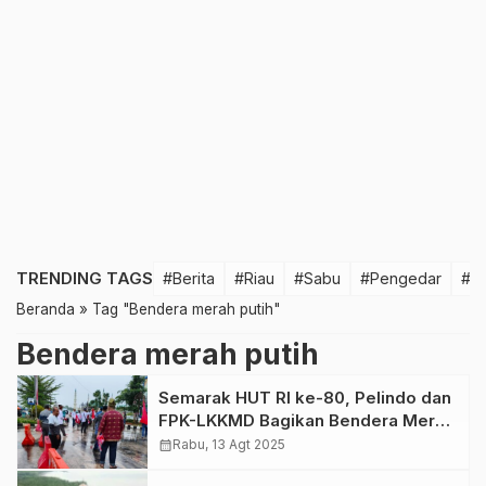
TRENDING TAGS
#Berita
#Riau
#Sabu
#Pengedar
#T
Beranda
»
Tag "Bendera merah putih"
Bendera merah putih
Semarak HUT RI ke-80, Pelindo dan
FPK-LKKMD Bagikan Bendera Merah
Putih
calendar_month
Rabu, 13 Agt 2025