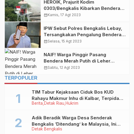
HEROIK, Prajurit Kodim
0303/Bengkalis Kibarkan Bendera
Merah Putih di Tower Navigasi Pulau
calendar_month
Kamis, 17 Agt 2023
Terluar
IPW Sebut Polres Bengkalis Lebay,
Tersangkakan Pengalung Bendera
di Leher Anjing
calendar_month
Selasa, 15 Agt 2023
NAIF! Warga Pinggir Pasang
Bendera Merah Putih di Leher
Anjing!
calendar_month
Sabtu, 12 Agt 2023
TERPOPULER
TIM Tabur Kejaksaan Ciduk Bos KUD
Rahayu Makmur Inhu di Kalbar, Terpidana
Berita
Detak Riau
Hukrim
Kredit Fiktif Rp2,8 M
Adik Beradik Warga Desa Senderak
Bengkalis ‘Ditendang’ ke Malaysia, Ini
Detak Bengkalis
Sebabnya!