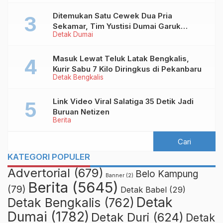
Ditemukan Satu Cewek Dua Pria
Sekamar, Tim Yustisi Dumai Garuk
Detak Dumai
Puluhan Pasangan Mesum
Masuk Lewat Teluk Latak Bengkalis,
Kurir Sabu 7 Kilo Diringkus di Pekanbaru
Detak Bengkalis
Link Video Viral Salatiga 35 Detik Jadi
Buruan Netizen
Berita
KATEGORI POPULER
Advertorial
(679)
Belo Kampung
Banner
(2)
Berita
(5645)
(79)
Detak Babel
(29)
Detak
Detak Bengkalis
(762)
Dumai
(1782)
Detak Duri
(624)
Detak