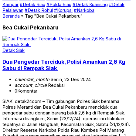
Kampar
#Detak Riau
#Polda Riau
#Detak Kuansing
#Detak
Pelalawan
#Detak Rohul
#Korupsi
#Narkoba
Beranda
»
Tag "Bea Cukai Pekanbaru"
Bea Cukai Pekanbaru
Detak Siak
Dua Pengedar Terciduk, Polisi Amankan 2,6 Kg
Sabu di Rempak Siak
calendar_month
Senin, 23 Des 2024
account_circle
Redaksi
0
Komentar
SIAK, detak24com – Tim gabungan Polres Siak bersama
Polres Meranti dan Bea Cukai Pekanbaru menciduk dua
pengedar sabu dengan barang bukti 2,6 kg di Rempak Siak.
Informasi dirangkum, Senin (23/12/24), operasi ini dilakukan
tepatnya di Jalan Hangtuah, Kecamatan Siak, Sabtu (21/12/24).
Direktur Reserse Narkoba Polda Riau Kombes Pol Manang
Subekti, pun menyampaikan apresiasi atas keberhasilan […]