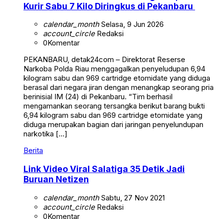
Kurir Sabu 7 Kilo Diringkus di Pekanbaru
calendar_month
Selasa, 9 Jun 2026
account_circle
Redaksi
0
Komentar
PEKANBARU, detak24com – Direktorat Reserse
Narkoba Polda Riau menggagalkan penyeludupan 6,94
kilogram sabu dan 969 cartridge etomidate yang diduga
berasal dari negara jiran dengan menangkap seorang pria
berinisial IM (24) di Pekanbaru. “Tim berhasil
mengamankan seorang tersangka berikut barang bukti
6,94 kilogram sabu dan 969 cartridge etomidate yang
diduga merupakan bagian dari jaringan penyelundupan
narkotika […]
Berita
Link Video Viral Salatiga 35 Detik Jadi
Buruan Netizen
calendar_month
Sabtu, 27 Nov 2021
account_circle
Redaksi
0
Komentar