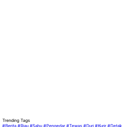
Trending Tags
#Berita
#Riau
#Sabu
#Pengedar
#Tewas
#Duri
#Kurir
#Detak