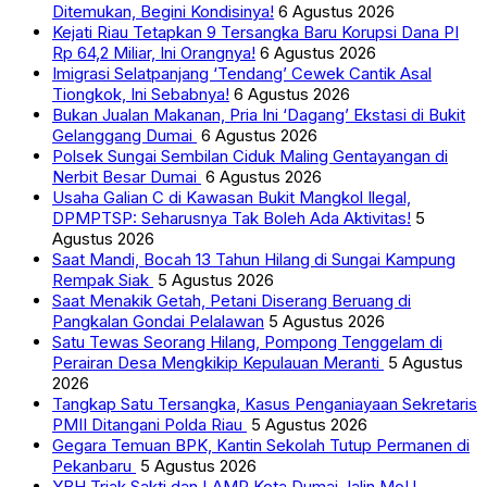
Ditemukan, Begini Kondisinya!
6 Agustus 2026
Kejati Riau Tetapkan 9 Tersangka Baru Korupsi Dana PI
Rp 64,2 Miliar, Ini Orangnya!
6 Agustus 2026
Imigrasi Selatpanjang ‘Tendang’ Cewek Cantik Asal
Tiongkok, Ini Sebabnya!
6 Agustus 2026
Bukan Jualan Makanan, Pria Ini ‘Dagang’ Ekstasi di Bukit
Gelanggang Dumai
6 Agustus 2026
Polsek Sungai Sembilan Ciduk Maling Gentayangan di
Nerbit Besar Dumai
6 Agustus 2026
Usaha Galian C di Kawasan Bukit Mangkol Ilegal,
DPMPTSP: Seharusnya Tak Boleh Ada Aktivitas!
5
Agustus 2026
Saat Mandi, Bocah 13 Tahun Hilang di Sungai Kampung
Rempak Siak
5 Agustus 2026
Saat Menakik Getah, Petani Diserang Beruang di
Pangkalan Gondai Pelalawan
5 Agustus 2026
Satu Tewas Seorang Hilang, Pompong Tenggelam di
Perairan Desa Mengkikip Kepulauan Meranti
5 Agustus
2026
Tangkap Satu Tersangka, Kasus Penganiayaan Sekretaris
PMII Ditangani Polda Riau
5 Agustus 2026
Gegara Temuan BPK, Kantin Sekolah Tutup Permanen di
Pekanbaru
5 Agustus 2026
YBH Triak Sakti dan LAMR Kota Dumai Jalin MoU,