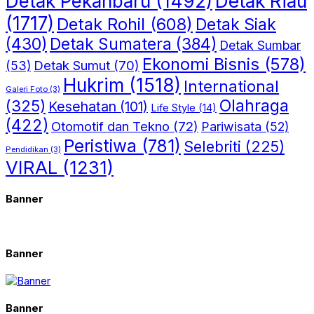
Detak Riau
Detak Pekanbaru
(1492)
(1717)
Detak Rohil
(608)
Detak Siak
(430)
Detak Sumatera
(384)
Detak Sumbar
Ekonomi Bisnis
(578)
Detak Sumut
(70)
(53)
Hukrim
(1518)
International
Galeri Foto
(3)
(325)
Olahraga
Kesehatan
(101)
Life Style
(14)
(422)
Otomotif dan Tekno
(72)
Pariwisata
(52)
Peristiwa
(781)
Selebriti
(225)
Pendidikan
(3)
VIRAL
(1231)
Banner
Banner
Banner