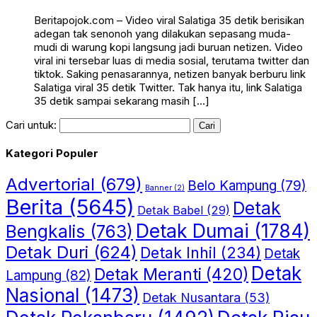
Beritapojok.com – Video viral Salatiga 35 detik berisikan
adegan tak senonoh yang dilakukan sepasang muda-
mudi di warung kopi langsung jadi buruan netizen. Video
viral ini tersebar luas di media sosial, terutama twitter dan
tiktok. Saking penasarannya, netizen banyak berburu link
Salatiga viral 35 detik Twitter. Tak hanya itu, link Salatiga
35 detik sampai sekarang masih […]
Cari untuk:
Kategori Populer
Advertorial
(679)
Belo Kampung
(79)
Banner
(2)
Berita
(5645)
Detak
Detak Babel
(29)
Detak Dumai
(1784)
Bengkalis
(763)
Detak Duri
(624)
Detak Inhil
(234)
Detak
Detak
Detak Meranti
(420)
Lampung
(82)
Nasional
(1473)
Detak Nusantara
(53)