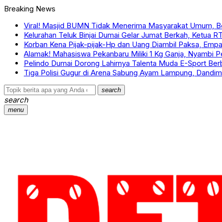
Breaking News
Viral! Masjid BUMN Tidak Menerima Masyarakat Umum, B
Kelurahan Teluk Binjai Dumai Gelar Jumat Berkah, Ketua RT
Korban Kena Pijak-pijak-Hp dan Uang Diambil Paksa, Empat
Alamak! Mahasiswa Pekanbaru Miliki 1 Kg Ganja, Nyambi 
Pelindo Dumai Dorong Lahirnya Talenta Muda E-Sport Ber
Tiga Polisi Gugur di Arena Sabung Ayam Lampung, Dandi
search
search
menu