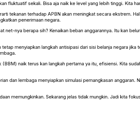
 kan fluktuatif sekali. Bisa aja naik ke level yang lebih tinggi. Kita h
rti tekanan terhadap APBN akan meningkat secara ekstrem. Hal ini
ingkatkan penerimaan negara.
a lihat net-nya berapa sih? Kenaikan beban anggarannya. Itu kan belu
tap menyiapkan langkah antisipasi dari sisi belanja negara jika 
lembaga.
 (BBM) naik terus kan langkah pertama ya itu, efisiensi. Kita sud
ian dan lembaga menyiapkan simulasi pemangkasan anggaran. Na
aan memungkinkan. Sekarang jelas tidak mungkin. Jadi kita fokus