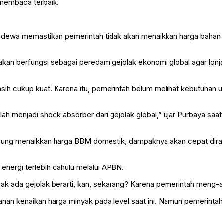
 membaca terbaik.
adewa memastikan pemerintah tidak akan menaikkan harga bahan 
an berfungsi sebagai peredam gejolak ekonomi global agar lonja
masih cukup kuat. Karena itu, pemerintah belum melihat kebutuha
lah menjadi shock absorber dari gejolak global,” ujar Purbaya sa
ngsung menaikkan harga BBM domestik, dampaknya akan cepat dira
energi terlebih dahulu melalui APBN.
ggak ada gejolak berarti, kan, sekarang? Karena pemerintah meng-
nan kenaikan harga minyak pada level saat ini. Namun pemerintah