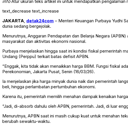
info
Atur ukuran teks artikel ini untuk mendapatkan pengalaman
text_decrease
text_increase
JAKARTA
,
detak24com
– Menteri Keuangan Purbaya Yudhi S
dunia sedang bergejolak.
Menurutnya, Anggaran Pendapatan dan Belanja Negara (APBN) ak
masyarakat dan aktivitas ekonomi nasional.
Purbaya menjelaskan hingga saat ini kondisi fiskal pemerintah 
Undang (Perppu) terkait batas defisit APBN.
“Enggak, kita tidak akan menaikkan harga BBM. Fungsi fiskal ada
Perekonomian, Jakarta Pusat, Senin (16/03/26).
Ia menjelaskan jika harga minyak dunia naik dan pemerintah la
beli, hingga perlambatan pertumbuhan ekonomi.
Karena itu, pemerintah memilih menahan dampak kenaikan harga 
“Jadi, di-absorb dahulu oleh APBN, pemerintah. Jadi, di luar en
Menurutnya, APBN saat ini masih cukup kuat untuk menahan teka
berubah sewaktu-waktu.