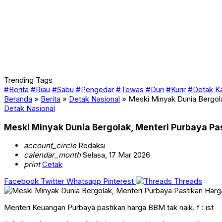
Trending Tags
#Berita
#Riau
#Sabu
#Pengedar
#Tewas
#Duri
#Kurir
#Detak K
Beranda
»
Berita
»
Detak Nasional
»
Meski Minyak Dunia Bergol
Detak Nasional
Meski Minyak Dunia Bergolak, Menteri Purbaya Pa
account_circle
Redaksi
calendar_month
Selasa, 17 Mar 2026
print
Cetak
Facebook
Twitter
Whatsapp
Pinterest
Threads
Menteri Keuangan Purbaya pastikan harga BBM tak naik. f : ist