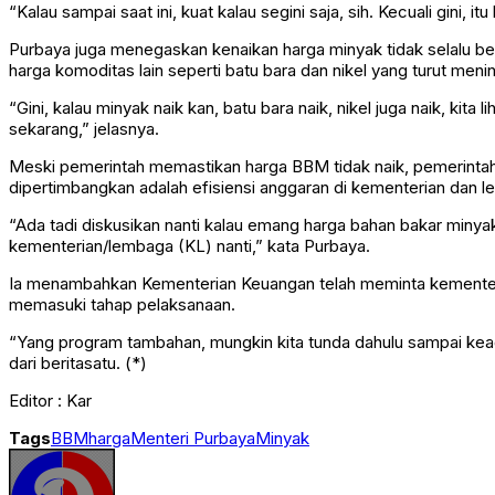
“Kalau sampai saat ini, kuat kalau segini saja, sih. Kecuali gini, itu
Purbaya juga menegaskan kenaikan harga minyak tidak selalu bera
harga komoditas lain seperti batu bara dan nikel yang turut men
“Gini, kalau minyak naik kan, batu bara naik, nikel juga naik, kit
sekarang,” jelasnya.
Meski pemerintah memastikan harga BBM tidak naik, pemerintah te
dipertimbangkan adalah efisiensi anggaran di kementerian dan 
“Ada tadi diskusikan nanti kalau emang harga bahan bakar minyak
kementerian/lembaga (KL) nanti,” kata Purbaya.
Ia menambahkan Kementerian Keuangan telah meminta kementer
memasuki tahap pelaksanaan.
“Yang program tambahan, mungkin kita tunda dahulu sampai kead
dari beritasatu. (*)
Editor : Kar
Tags
BBM
harga
Menteri Purbaya
Minyak