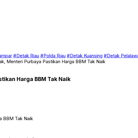
ampar
#Detak Riau
#Polda Riau
#Detak Kuansing
#Detak Pelalaw
ak, Menteri Purbaya Pastikan Harga BBM Tak Naik
stikan Harga BBM Tak Naik