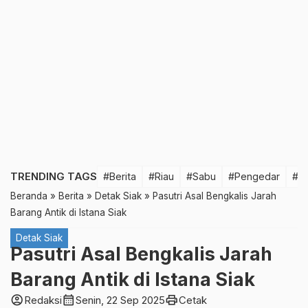
TRENDING TAGS
#Berita
#Riau
#Sabu
#Pengedar
#T
Beranda
»
Berita
»
Detak Siak
»
Pasutri Asal Bengkalis Jarah
Barang Antik di Istana Siak
Detak Siak
Pasutri Asal Bengkalis Jarah
Barang Antik di Istana Siak
account_circle
calendar_month
print
Redaksi
Senin, 22 Sep 2025
Cetak