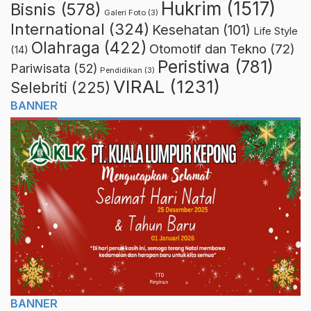
Hukrim
(1517)
Bisnis
(578)
Galeri Foto
(3)
International
(324)
Kesehatan
(101)
Life Style
Olahraga
(422)
Otomotif dan Tekno
(72)
(14)
Peristiwa
(781)
Pariwisata
(52)
Pendidikan
(3)
VIRAL
(1231)
Selebriti
(225)
BANNER
BANNER