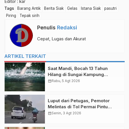
Editor : kar
Tags
Barang Antik
Berita Siak
Gelas
Istana Siak
pasutri
Piring
Tepak sirih
Penulis
Redaksi
Cepat, Lugas dan Akurat
ARTIKEL TERKAIT
Saat Mandi, Bocah 13 Tahun
Hilang di Sungai Kampung
Rempak Siak
calendar_month
Rabu, 5 Agt 2026
Luput dari Petugas, Pemotor
Melintas di Tol Permai Pintu
Kandis Tanpa Helm
calendar_month
Senin, 3 Agt 2026