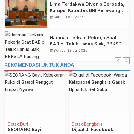
Lima Terdakwa Divonis Berbeda,
Korupsi Kupedes BRI Perawang
Rp 14,62 Miliar
calendar_month
Sabtu, 1 Agt 2026
Harimau Terkam Pekerja Saat
BAB di Teluk Lanus Siak, BBKSDA
Pasang Kamera Jebakan
calendar_month
Selasa, 28 Jul 2026
REKOMENDASI UNTUK ANDA
Detak Duri
Detak Bengkalis
SEORANG Bayi,
Dijual di Facebook,