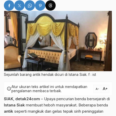
Sejumlah barang antik hendak dicuri di Istana Siak. f : ist
Atur ukuran teks artikel ini untuk mendapatkan
text_increase
info
text_decrease
pengalaman membaca terbaik.
SIAK
,
detak24com
– Upaya pencurian benda bersejarah di
Istana Siak
membuat heboh masyarakat. Beberapa benda
antik
seperti mangkuk dan gelas tepak sirih peninggalan