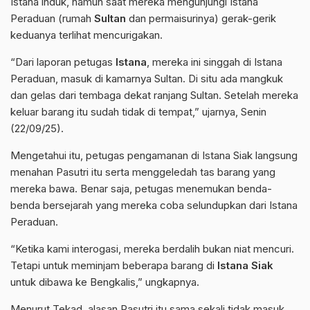
Istana induk, namun saat mereka mengunjungi Istana
Peraduan (rumah
Sultan
dan permaisurinya) gerak-gerik
keduanya terlihat mencurigakan.
“Dari laporan petugas
Istana
, mereka ini singgah di Istana
Peraduan, masuk di kamarnya Sultan. Di situ ada mangkuk
dan gelas dari tembaga dekat ranjang Sultan. Setelah mereka
keluar barang itu sudah tidak di tempat,” ujarnya, Senin
(22/09/25).
Mengetahui itu, petugas pengamanan di Istana Siak langsung
menahan Pasutri itu serta menggeledah tas barang yang
mereka bawa. Benar saja, petugas menemukan benda-
benda bersejarah yang mereka coba selundupkan dari Istana
Peraduan.
“Ketika kami interogasi, mereka berdalih bukan niat mencuri.
Tetapi untuk meminjam beberapa barang di
Istana Siak
untuk dibawa ke Bengkalis,” ungkapnya.
Menurut Tekad, alasan Pasutri itu sama sekali tidak masuk