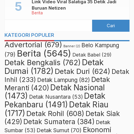
Link Video Viral Salatiga 35 Detik Jadi
Buruan Netizen
Berita
KATEGORI POPULER
Advertorial
(679)
Belo Kampung
Banner
(2)
Berita
(5645)
(79)
Detak Babel
(29)
Detak
Detak Bengkalis
(762)
Dumai
(1782)
Detak Duri
(624)
Detak
Detak
Inhil
(233)
Detak Lampung
(82)
Detak Nasional
Meranti
(420)
(1473)
Detak
Detak Nusantara
(53)
Detak Riau
Pekanbaru
(1491)
(1717)
Detak Rohil
(608)
Detak Siak
(429)
Detak Sumatera
(384)
Detak
Ekonomi
Detak Sumut
(70)
Sumbar
(53)