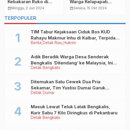
Kebakaran Ruko di
Warga Kelapapati
Batsol Renggut Empat
Bengkalis Gasak Hp
calendar_month
Minggu, 2 Jun 2024
calendar_month
Selasa, 15 Okt 2024
Nyawa
untuk Beli Sabu
TERPOPULER
TIM Tabur Kejaksaan Ciduk Bos KUD
Rahayu Makmur Inhu di Kalbar, Terpidana
Berita
Detak Riau
Hukrim
Kredit Fiktif Rp2,8 M
Adik Beradik Warga Desa Senderak
Bengkalis ‘Ditendang’ ke Malaysia, Ini
Detak Bengkalis
Sebabnya!
Ditemukan Satu Cewek Dua Pria
Sekamar, Tim Yustisi Dumai Garuk
Detak Dumai
Puluhan Pasangan Mesum
Masuk Lewat Teluk Latak Bengkalis,
Kurir Sabu 7 Kilo Diringkus di Pekanbaru
Detak Bengkalis