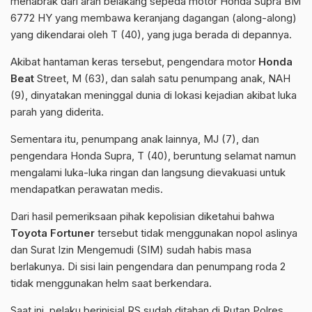
menabrak dari arah belakang sepeda motor Honda Supra BM
6772 HY yang membawa keranjang dagangan (along-along)
yang dikendarai oleh T (40), yang juga berada di depannya.
Akibat hantaman keras tersebut, pengendara motor
Honda
Beat
Street, M (63), dan salah satu penumpang anak, NAH
(9), dinyatakan meninggal dunia di lokasi kejadian akibat luka
parah yang diderita.
Sementara itu, penumpang anak lainnya, MJ (7), dan
pengendara Honda Supra, T (40), beruntung selamat namun
mengalami luka-luka ringan dan langsung dievakuasi untuk
mendapatkan perawatan medis.
Dari hasil pemeriksaan pihak kepolisian diketahui bahwa
Toyota Fortuner
tersebut tidak menggunakan nopol aslinya
dan Surat Izin Mengemudi (SIM) sudah habis masa
berlakunya. Di sisi lain pengendara dan penumpang roda 2
tidak menggunakan helm saat berkendara.
Saat ini, pelaku berinisial RS sudah ditahan di Rutan Polres