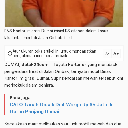
PNS Kantor Imigrasi Dumai inisial RS ditahan dalam kasus
lakalantas maut di Jalan Ombak. f : ist
Atur ukuran teks artikel ini untuk mendapatkan
text_increase
info
text_decrease
pengalaman membaca terbaik.
DUMAI
,
detak24com
– Toyota
Fortuner
yang menabrak
pengendara Beat di Jalan Ombak, ternyata mobil Dinas
Kantor
Imigrasi
Dumai. Supir kendaraan mewah tersebut kini
meringkuk dalam penjara.
Baca juga:
CALO Tanah Gasak Duit Warga Rp 65 Juta di
Gurun Panjang Dumai
Kecelakaan maut melibatkan satu unit mobil mewah dan dua