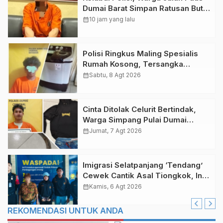
Dumai Barat Simpan Ratusan Butir
Ekstasi dalam Tanah
calendar_month
10 jam yang lalu
Polisi Ringkus Maling Spesialis
Rumah Kosong, Tersangka
Beraksi di Jalan Nuri Purnama
calendar_month
Sabtu, 8 Agt 2026
Cinta Ditolak Celurit Bertindak,
Warga Simpang Pulai Dumai
Terkapar Bersimbah Darah
calendar_month
Jumat, 7 Agt 2026
Imigrasi Selatpanjang ‘Tendang’
Cewek Cantik Asal Tiongkok, Ini
Sebabnya!
calendar_month
Kamis, 6 Agt 2026
REKOMENDASI UNTUK ANDA