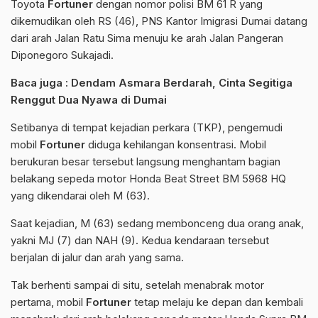
Toyota
Fortuner
dengan nomor polisi BM 61 R yang
dikemudikan oleh RS (46), PNS Kantor Imigrasi Dumai datang
dari arah Jalan Ratu Sima menuju ke arah Jalan Pangeran
Diponegoro Sukajadi.
Baca juga :
Dendam Asmara Berdarah, Cinta Segitiga
Renggut Dua Nyawa di Dumai
Setibanya di tempat kejadian perkara (TKP), pengemudi
mobil
Fortuner
diduga kehilangan konsentrasi. Mobil
berukuran besar tersebut langsung menghantam bagian
belakang sepeda motor Honda Beat Street BM 5968 HQ
yang dikendarai oleh M (63).
Saat kejadian, M (63) sedang membonceng dua orang anak,
yakni MJ (7) dan NAH (9). Kedua kendaraan tersebut
berjalan di jalur dan arah yang sama.
Tak berhenti sampai di situ, setelah menabrak motor
pertama, mobil
Fortuner
tetap melaju ke depan dan kembali