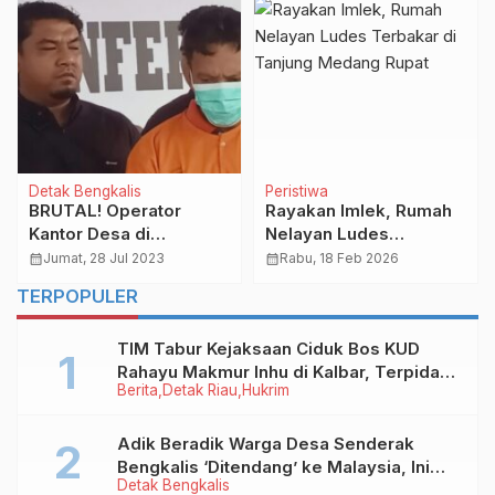
Detak Bengkalis
Peristiwa
BRUTAL! Operator
Rayakan Imlek, Rumah
Kantor Desa di
Nelayan Ludes
Bengkalis Bunuh Istri
Terbakar di Tanjung
calendar_month
Jumat, 28 Jul 2023
calendar_month
Rabu, 18 Feb 2026
Gegara Dituduh
Medang Rupat
TERPOPULER
Selingkuh, Ini
Kronologinya
TIM Tabur Kejaksaan Ciduk Bos KUD
Rahayu Makmur Inhu di Kalbar, Terpidana
Berita
Detak Riau
Hukrim
Kredit Fiktif Rp2,8 M
Adik Beradik Warga Desa Senderak
Bengkalis ‘Ditendang’ ke Malaysia, Ini
Detak Bengkalis
Sebabnya!