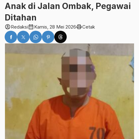
Anak di Jalan Ombak, Pegawai
Ditahan
account_circle
calendar_month
print
Redaksi
Kamis, 28 Mei 2026
Cetak