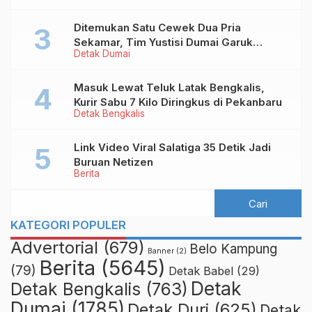
Ditemukan Satu Cewek Dua Pria
Sekamar, Tim Yustisi Dumai Garuk
Detak Dumai
Puluhan Pasangan Mesum
Masuk Lewat Teluk Latak Bengkalis,
Kurir Sabu 7 Kilo Diringkus di Pekanbaru
Detak Bengkalis
Link Video Viral Salatiga 35 Detik Jadi
Buruan Netizen
Berita
KATEGORI POPULER
Advertorial
(679)
Belo Kampung
Banner
(2)
Berita
(5645)
(79)
Detak Babel
(29)
Detak
Detak Bengkalis
(763)
Dumai
(1785)
Detak Duri
(625)
Detak