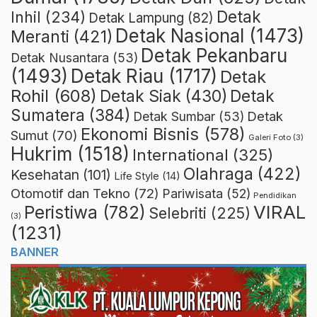
Detak
Inhil
(234)
Detak Lampung
(82)
Detak Nasional
(1473)
Meranti
(421)
Detak Pekanbaru
Detak Nusantara
(53)
Detak Riau
(1717)
(1493)
Detak
Rohil
(608)
Detak Siak
(430)
Detak
Sumatera
(384)
Detak
Detak Sumbar
(53)
Ekonomi Bisnis
(578)
Sumut
(70)
Galeri Foto
(3)
Hukrim
(1518)
International
(325)
Olahraga
(422)
Kesehatan
(101)
Life Style
(14)
Otomotif dan Tekno
(72)
Pariwisata
(52)
Pendidikan
VIRAL
Peristiwa
(782)
Selebriti
(225)
(3)
(1231)
BANNER