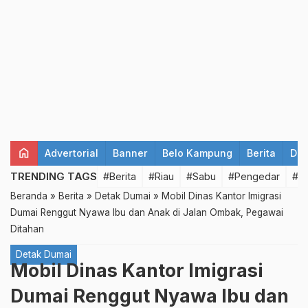
home
Advertorial
Banner
Belo Kampung
Berita
Det
TRENDING TAGS
#Berita
#Riau
#Sabu
#Pengedar
#T
Beranda
»
Berita
»
Detak Dumai
»
Mobil Dinas Kantor Imigrasi
Dumai Renggut Nyawa Ibu dan Anak di Jalan Ombak, Pegawai
Ditahan
Detak Dumai
Mobil Dinas Kantor Imigrasi
Dumai Renggut Nyawa Ibu dan