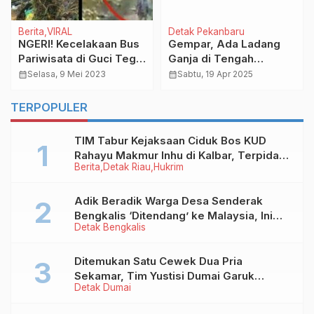
Berita
VIRAL
Detak Pekanbaru
NGERI! Kecelakaan Bus
Gempar, Ada Ladang
Pariwisata di Guci Tegal
Ganja di Tengah
Bukan Akibat Bocah
Perkotaan Pekanbaru
calendar_month
Selasa, 9 Mei 2023
calendar_month
Sabtu, 19 Apr 2025
Mainkan Rem Tangan
TERPOPULER
TIM Tabur Kejaksaan Ciduk Bos KUD
Rahayu Makmur Inhu di Kalbar, Terpidana
Berita
Detak Riau
Hukrim
Kredit Fiktif Rp2,8 M
Adik Beradik Warga Desa Senderak
Bengkalis ‘Ditendang’ ke Malaysia, Ini
Detak Bengkalis
Sebabnya!
Ditemukan Satu Cewek Dua Pria
Sekamar, Tim Yustisi Dumai Garuk
Detak Dumai
Puluhan Pasangan Mesum