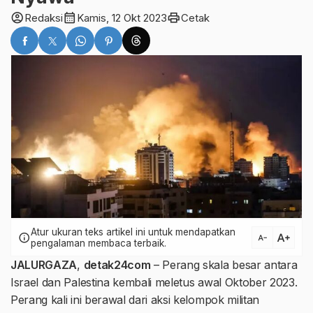
account_circle
calendar_month
print
Redaksi
Kamis, 12 Okt 2023
Cetak
Atur ukuran teks artikel ini untuk mendapatkan
text_increase
info
text_decrease
pengalaman membaca terbaik.
JALURGAZA
,
detak24com
– Perang skala besar antara
Israel dan Palestina kembali meletus awal Oktober 2023.
Perang kali ini berawal dari aksi kelompok militan