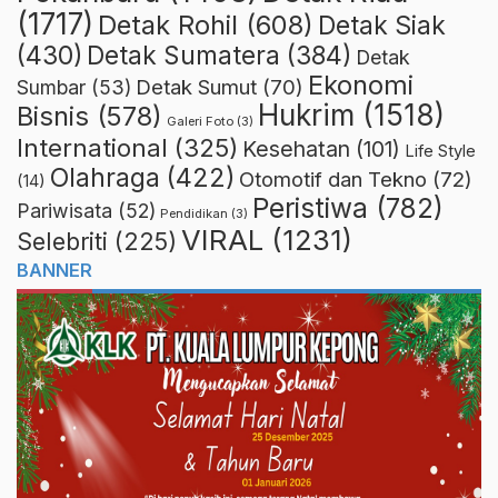
(1717)
Detak Rohil
(608)
Detak Siak
(430)
Detak Sumatera
(384)
Detak
Ekonomi
Detak Sumut
(70)
Sumbar
(53)
Hukrim
(1518)
Bisnis
(578)
Galeri Foto
(3)
International
(325)
Kesehatan
(101)
Life Style
Olahraga
(422)
Otomotif dan Tekno
(72)
(14)
Peristiwa
(782)
Pariwisata
(52)
Pendidikan
(3)
VIRAL
(1231)
Selebriti
(225)
BANNER