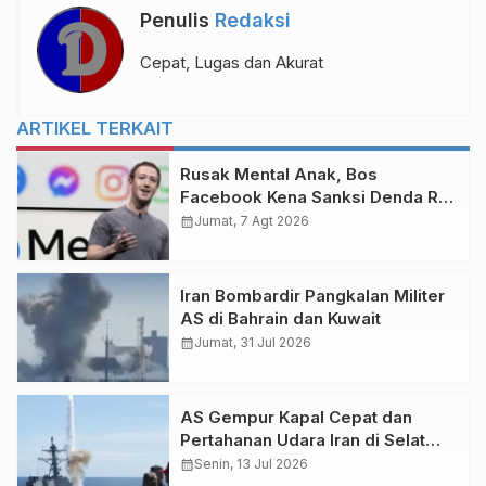
Penulis
Redaksi
Cepat, Lugas dan Akurat
ARTIKEL TERKAIT
Rusak Mental Anak, Bos
Facebook Kena Sanksi Denda Rp
10 Triliun
calendar_month
Jumat, 7 Agt 2026
Iran Bombardir Pangkalan Militer
AS di Bahrain dan Kuwait
calendar_month
Jumat, 31 Jul 2026
AS Gempur Kapal Cepat dan
Pertahanan Udara Iran di Selat
Hormuz
calendar_month
Senin, 13 Jul 2026