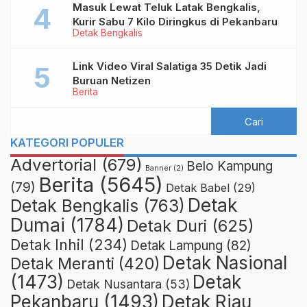
Masuk Lewat Teluk Latak Bengkalis,
Kurir Sabu 7 Kilo Diringkus di Pekanbaru
Detak Bengkalis
Link Video Viral Salatiga 35 Detik Jadi
Buruan Netizen
Berita
KATEGORI POPULER
Advertorial
(679)
Belo Kampung
Banner
(2)
Berita
(5645)
(79)
Detak Babel
(29)
Detak
Detak Bengkalis
(763)
Dumai
(1784)
Detak Duri
(625)
Detak Inhil
(234)
Detak Lampung
(82)
Detak Nasional
Detak Meranti
(420)
(1473)
Detak
Detak Nusantara
(53)
Detak Riau
Pekanbaru
(1493)