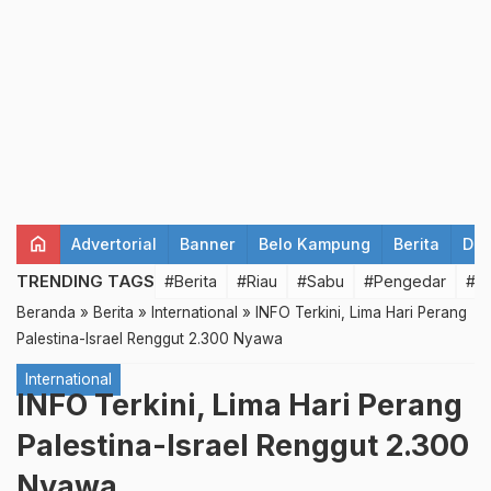
home
Advertorial
Banner
Belo Kampung
Berita
Det
TRENDING TAGS
#Berita
#Riau
#Sabu
#Pengedar
#T
Beranda
»
Berita
»
International
»
INFO Terkini, Lima Hari Perang
Palestina-Israel Renggut 2.300 Nyawa
International
INFO Terkini, Lima Hari Perang
Palestina-Israel Renggut 2.300
Nyawa