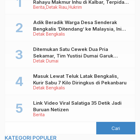
Rahayu Makmur Inhu di Kalbar, Terpidana
Berita
Detak Riau
Hukrim
Kredit Fiktif Rp2,8 M
Adik Beradik Warga Desa Senderak
Bengkalis ‘Ditendang’ ke Malaysia, Ini
Detak Bengkalis
Sebabnya!
Ditemukan Satu Cewek Dua Pria
Sekamar, Tim Yustisi Dumai Garuk
Detak Dumai
Puluhan Pasangan Mesum
Masuk Lewat Teluk Latak Bengkalis,
Kurir Sabu 7 Kilo Diringkus di Pekanbaru
Detak Bengkalis
Link Video Viral Salatiga 35 Detik Jadi
Buruan Netizen
Berita
KATEGORI POPULER