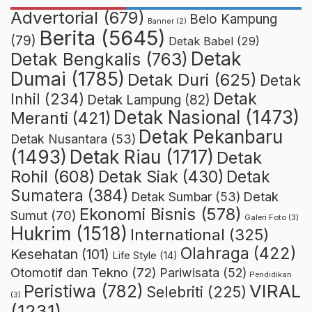
Advertorial
(679)
Belo Kampung
Banner
(2)
Berita
(5645)
(79)
Detak Babel
(29)
Detak
Detak Bengkalis
(763)
Dumai
(1785)
Detak Duri
(625)
Detak
Detak
Inhil
(234)
Detak Lampung
(82)
Detak Nasional
(1473)
Meranti
(421)
Detak Pekanbaru
Detak Nusantara
(53)
Detak Riau
(1717)
(1493)
Detak
Rohil
(608)
Detak Siak
(430)
Detak
Sumatera
(384)
Detak
Detak Sumbar
(53)
Ekonomi Bisnis
(578)
Sumut
(70)
Galeri Foto
(3)
Hukrim
(1518)
International
(325)
Olahraga
(422)
Kesehatan
(101)
Life Style
(14)
Otomotif dan Tekno
(72)
Pariwisata
(52)
Pendidikan
VIRAL
Peristiwa
(782)
Selebriti
(225)
(3)
(1231)