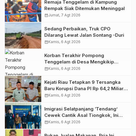
Remaja Tenggelam di Kampung
Rempak Siak Ditemukan Meninggal
calendar_month
Jumat, 7 Agt 2026
Sedang Perbaikan, Truk CPO
Dilarang Lewat Jalan Sontang -Duri
calendar_month
Kamis, 6 Agt 2026
Korban Terakhir Pompong
Tenggelam di Desa Mengkikip
Ditemukan, Begini Kondisinya!
calendar_month
Kamis, 6 Agt 2026
Kejati Riau Tetapkan 9 Tersangka
Baru Korupsi Dana PI Rp 64,2 Miliar,
Ini Orangnya!
calendar_month
Kamis, 6 Agt 2026
Imigrasi Selatpanjang ‘Tendang’
Cewek Cantik Asal Tiongkok, Ini
Sebabnya!
calendar_month
Kamis, 6 Agt 2026
Bukan Jualan Makanan, Pria Ini