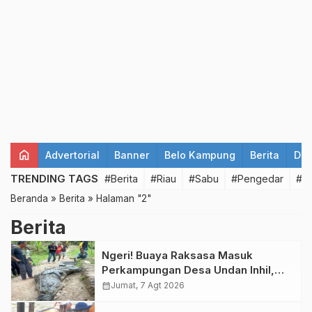
home
Advertorial
Banner
Belo Kampung
Berita
Det
TRENDING TAGS
#Berita
#Riau
#Sabu
#Pengedar
#T
Beranda
»
Berita
»
Halaman "2"
Berita
Ngeri! Buaya Raksasa Masuk
Perkampungan Desa Undan Inhil,
Warga Berhamburan
calendar_month
Jumat, 7 Agt 2026