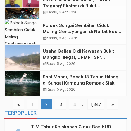
‘Dagang’ Ekstasi di Bukit
Gelanggang Dumai
calendar_month
Kamis, 6 Agt 2026
Polsek Sungai Sembilan Ciduk
Maling Gentayangan di Nerbit Besar
Dumai
calendar_month
Kamis, 6 Agt 2026
Usaha Galian C di Kawasan Bukit
Mangkol Ilegal, DPMPTSP:
Seharusnya Tak Boleh Ada
calendar_month
Rabu, 5 Agt 2026
Aktivitas!
Saat Mandi, Bocah 13 Tahun Hilang
di Sungai Kampung Rempak Siak
calendar_month
Rabu, 5 Agt 2026
«
1
2
3
4
…
1,347
»
TERPOPULER
TIM Tabur Kejaksaan Ciduk Bos KUD