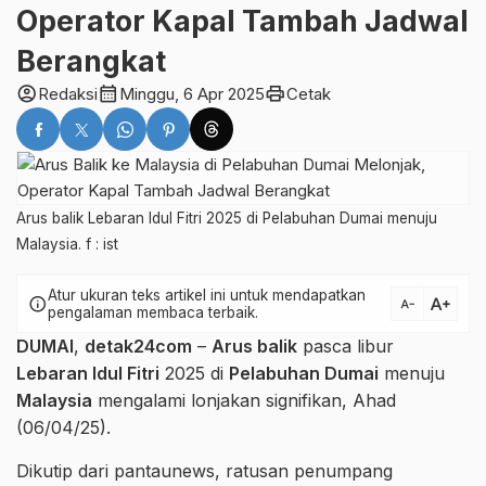
Operator Kapal Tambah Jadwal
Berangkat
account_circle
calendar_month
print
Redaksi
Minggu, 6 Apr 2025
Cetak
Arus balik Lebaran Idul Fitri 2025 di Pelabuhan Dumai menuju
Malaysia. f : ist
Atur ukuran teks artikel ini untuk mendapatkan
text_increase
info
text_decrease
pengalaman membaca terbaik.
DUMAI
,
detak24com
–
Arus balik
pasca libur
Lebaran Idul Fitri
2025 di
Pelabuhan Dumai
menuju
Malaysia
mengalami lonjakan signifikan, Ahad
(06/04/25).
Dikutip dari pantaunews, ratusan penumpang