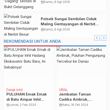
Gelanggang Dumai
calendar_month
Kamis, 6 Agt 2026
Polsek Sungai Sembilan Ciduk
Maling Gentayangan di Nerbit
Besar Dumai
calendar_month
Kamis, 6 Agt 2026
REKOMENDASI UNTUK ANDA
Detak Inhil
VIRAL
PULUHAN Emak Emak
Jembatan Taman
di Batu Ampar Inhil
Cadika Ambruk,
Hadang Ekskavator
Puluhan Pengunjung
calendar_month
Jumat, 2 Feb 2024
calendar_month
Rabu, 16 Okt 2024
Batu Bara, Ini Sebabnya!
Tercebur ke Danau