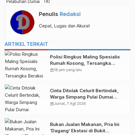
Pelabuhan Dumai
TKI
Penulis
Redaksi
Cepat, Lugas dan Akurat
ARTIKEL TERKAIT
Polisi Ringkus Maling Spesialis
Rumah Kosong, Tersangka
Beraksi di Jalan Nuri Purnama
calendar_month
18 jam yang lalu
Cinta Ditolak Celurit Bertindak,
Warga Simpang Pulai Dumai
Terkapar Bersimbah Darah
calendar_month
Jumat, 7 Agt 2026
Bukan Jualan Makanan, Pria Ini
‘Dagang’ Ekstasi di Bukit