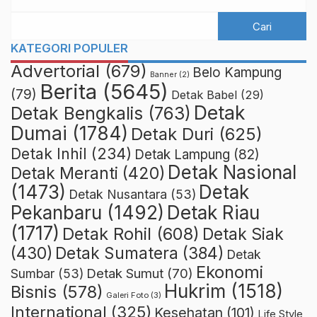
KATEGORI POPULER
Advertorial
(679)
Belo Kampung
Banner
(2)
Berita
(5645)
(79)
Detak Babel
(29)
Detak
Detak Bengkalis
(763)
Dumai
(1784)
Detak Duri
(625)
Detak Inhil
(234)
Detak Lampung
(82)
Detak Nasional
Detak Meranti
(420)
(1473)
Detak
Detak Nusantara
(53)
Detak Riau
Pekanbaru
(1492)
(1717)
Detak Rohil
(608)
Detak Siak
(430)
Detak Sumatera
(384)
Detak
Ekonomi
Detak Sumut
(70)
Sumbar
(53)
Hukrim
(1518)
Bisnis
(578)
Galeri Foto
(3)
International
(325)
Kesehatan
(101)
Life Style