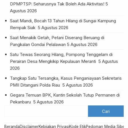
DPMPTSP: Seharusnya Tak Boleh Ada Aktivitas!
5
Agustus 2026
Saat Mandi, Bocah 13 Tahun Hilang di Sungai Kampung
Rempak Siak
5 Agustus 2026
Saat Menakik Getah, Petani Diserang Beruang di
Pangkalan Gondai Pelalawan
5 Agustus 2026
Satu Tewas Seorang Hilang, Pompong Tenggelam di
Perairan Desa Mengkikip Kepulauan Meranti
5 Agustus
2026
Tangkap Satu Tersangka, Kasus Penganiayaan Sekretaris
PMII Ditangani Polda Riau
5 Agustus 2026
Gegara Temuan BPK, Kantin Sekolah Tutup Permanen di
Pekanbaru
5 Agustus 2026
Beranda
Disclaimer
Kebijakan Privasi
Kode Etik
Pedoman Media Siber
R