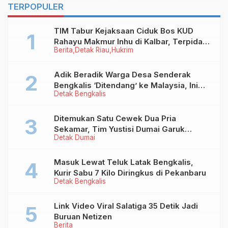
TERPOPULER
TIM Tabur Kejaksaan Ciduk Bos KUD
Rahayu Makmur Inhu di Kalbar, Terpidana
Berita
Detak Riau
Hukrim
Kredit Fiktif Rp2,8 M
Adik Beradik Warga Desa Senderak
Bengkalis ‘Ditendang’ ke Malaysia, Ini
Detak Bengkalis
Sebabnya!
Ditemukan Satu Cewek Dua Pria
Sekamar, Tim Yustisi Dumai Garuk
Detak Dumai
Puluhan Pasangan Mesum
Masuk Lewat Teluk Latak Bengkalis,
Kurir Sabu 7 Kilo Diringkus di Pekanbaru
Detak Bengkalis
Link Video Viral Salatiga 35 Detik Jadi
Buruan Netizen
Berita