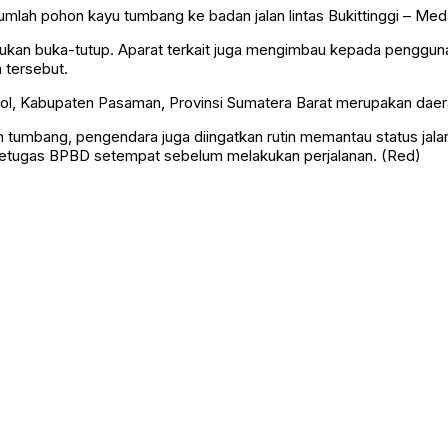
umlah pohon kayu tumbang ke badan jalan lintas Bukittinggi – Me
akukan buka-tutup. Aparat terkait juga mengimbau kepada pengguna
 tersebut.
jol, Kabupaten Pasaman, Provinsi Sumatera Barat merupakan daer
umbang, pengendara juga diingatkan rutin memantau status jalan s
n petugas BPBD setempat sebelum melakukan perjalanan. (Red)