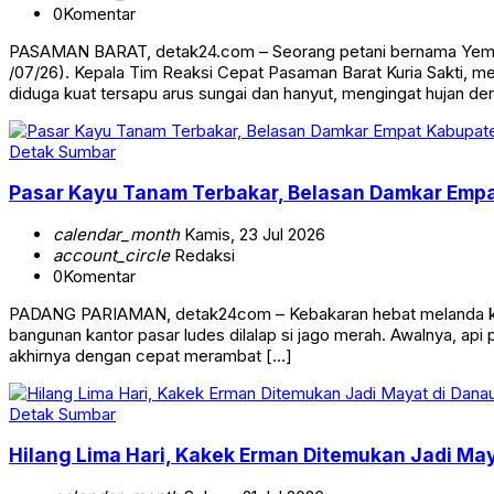
0
Komentar
PASAMAN BARAT, detak24.com – Seorang petani bernama Yempin
/07/26). Kepala Tim Reaksi Cepat Pasaman Barat Kuria Sakti, 
diduga kuat tersapu arus sungai dan hanyut, mengingat hujan de
Detak Sumbar
Pasar Kayu Tanam Terbakar, Belasan Damkar Empa
calendar_month
Kamis, 23 Jul 2026
account_circle
Redaksi
0
Komentar
PADANG PARIAMAN, detak24com – Kebakaran hebat melanda kawa
bangunan kantor pasar ludes dilalap si jago merah. Awalnya, api
akhirnya dengan cepat merambat […]
Detak Sumbar
Hilang Lima Hari, Kakek Erman Ditemukan Jadi Ma