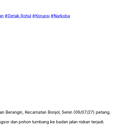
an
#Detak Rohul
#Korupsi
#Narkoba
an Berangin, Kecamatan Bonjol, Senin (06/07/27) petang.
gsor dan pohon tumbang ke badan jalan riskan terjadi.