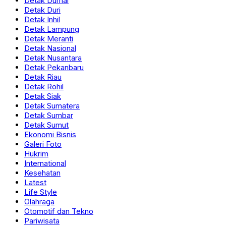
Detak Dumai
Detak Duri
Detak Inhil
Detak Lampung
Detak Meranti
Detak Nasional
Detak Nusantara
Detak Pekanbaru
Detak Riau
Detak Rohil
Detak Siak
Detak Sumatera
Detak Sumbar
Detak Sumut
Ekonomi Bisnis
Galeri Foto
Hukrim
International
Kesehatan
Latest
Life Style
Olahraga
Otomotif dan Tekno
Pariwisata