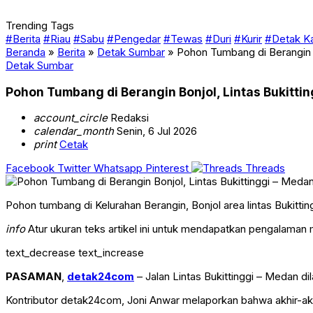
Trending Tags
#Berita
#Riau
#Sabu
#Pengedar
#Tewas
#Duri
#Kurir
#Detak K
Beranda
»
Berita
»
Detak Sumbar
»
Pohon Tumbang di Berangin B
Detak Sumbar
Pohon Tumbang di Berangin Bonjol, Lintas Bukitti
account_circle
Redaksi
calendar_month
Senin, 6 Jul 2026
print
Cetak
Facebook
Twitter
Whatsapp
Pinterest
Threads
Pohon tumbang di Kelurahan Berangin, Bonjol area lintas Bukitting
info
Atur ukuran teks artikel ini untuk mendapatkan pengalaman
text_decrease
text_increase
PASAMAN
,
detak24com
– Jalan Lintas Bukittinggi – Medan d
Kontributor detak24com, Joni Anwar melaporkan bahwa akhir-akhi