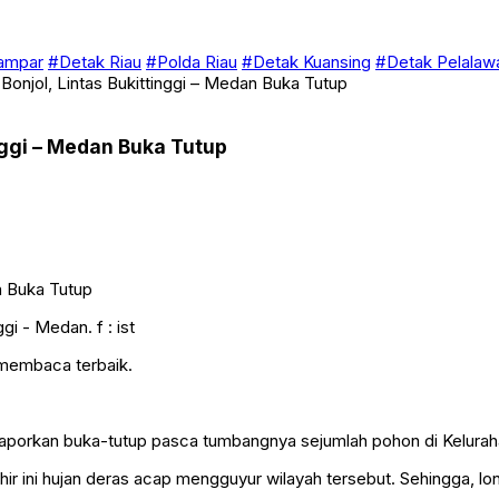
ampar
#Detak Riau
#Polda Riau
#Detak Kuansing
#Detak Pelalaw
onjol, Lintas Bukittinggi – Medan Buka Tutup
nggi – Medan Buka Tutup
gi - Medan. f : ist
 membaca terbaik.
ilaporkan buka-tutup pasca tumbangnya sejumlah pohon di Kelurah
r ini hujan deras acap mengguyur wilayah tersebut. Sehingga, lon