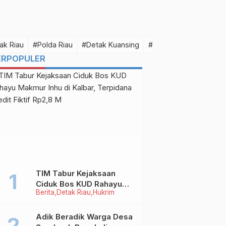
ak Riau
#Polda Riau
#Detak Kuansing
#Detak Pelalawan
#D
ERPOPULER
TIM Tabur Kejaksaan
Ciduk Bos KUD Rahayu
Berita
Detak Riau
Hukrim
Makmur Inhu di Kalbar,
Terpidana Kredit Fiktif
Rp2,8 M
Adik Beradik Warga Desa