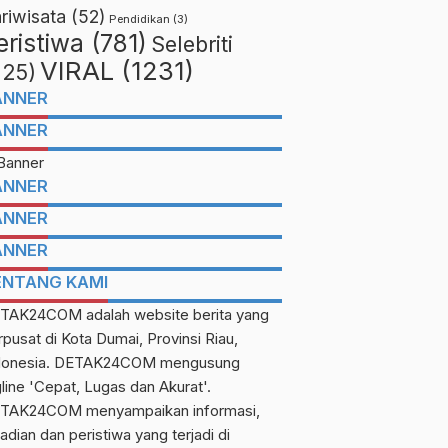
riwisata
(52)
Pendidikan
(3)
eristiwa
(781)
Selebriti
VIRAL
(1231)
225)
ANNER
ANNER
ANNER
ANNER
ANNER
ENTANG KAMI
TAK24COM adalah website berita yang
rpusat di Kota Dumai, Provinsi Riau,
donesia. DETAK24COM mengusung
gline 'Cepat, Lugas dan Akurat'.
TAK24COM menyampaikan informasi,
adian dan peristiwa yang terjadi di