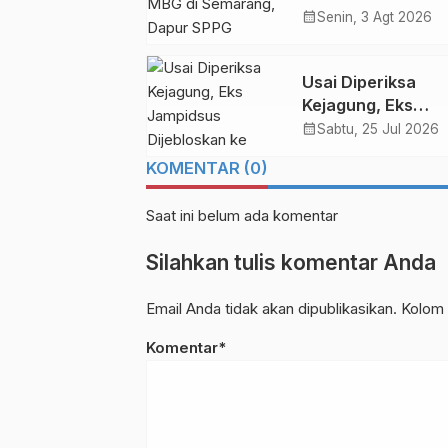
di Semarang, Dap
calendar_month
Senin, 3 Agt 2026
SPPG Dihentikan
Usai Diperiksa
Kejagung, Eks
Jampidsus Dijebl
calendar_month
Sabtu, 25 Jul 2026
ke Penjara KPK
KOMENTAR (0)
Saat ini belum ada komentar
Silahkan tulis komentar Anda
Email Anda tidak akan dipublikasikan. Kolom 
Komentar*