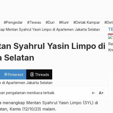
#Pengedar
#Tewas
#Duri
#Kurir
#Detak Kampar
#Det
T
ap Mentan Syahrul Yasin Limpo di Apartemen Jakarta Selatan
n Syahrul Yasin Limpo di
 Selatan
Pinterest
Threads
text_increase
atkan pengalaman membaca terbaik.
text_decrease
a menangkap Mentan Syahrul Yasin Limpo (SYL) di
tan, Kamis (12/10/23) malam.