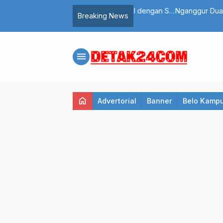
35 Butir Pil Ekstasi, Dikenal dengan Si
Nganggur Dua Tahun, Lahan
Breaking News
menu
home
Advertorial
Banner
Belo Kamp