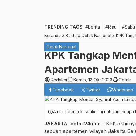
TRENDING TAGS
#Berita
#Riau
#Sabu
Beranda
»
Berita
»
Detak Nasional
»
KPK Tangk
Detak Nasional
KPK Tangkap Menta
Apartemen Jakarta
account_circle
calendar_month
print
Redaksi
Kamis, 12 Okt 2023
Cetak
Facebook
Twitter
Whatsapp
info
Atur ukuran teks artikel ini untuk mendap
JAKARTA
,
detak24com
– KPK akhirny
sebuah apartemen wilayah Jakarta Sela