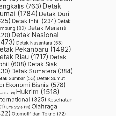
Detak
engkalis
(763)
umai
(1784)
Detak Duri
625)
Detak Inhil
(234)
Detak
Detak Meranti
ampung
(82)
Detak Nasional
420)
1473)
Detak Nusantara
(53)
etak Pekanbaru
(1492)
etak Riau
(1717)
Detak
ohil
(608)
Detak Siak
430)
Detak Sumatera
(384)
Detak Sumut
tak Sumbar
(53)
Ekonomi Bisnis
(578)
0)
Hukrim
(1518)
eri Foto
(3)
nternational
(325)
Kesehatan
Olahraga
01)
Life Style
(14)
422)
Otomotif dan Tekno
(72)