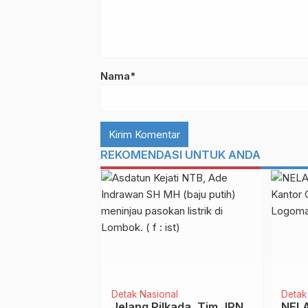
Nama*
REKOMENDASI UNTUK ANDA
Detak Nasional
Detak
l di Kampar
Jelang Pilkada, Tim JPN
NELA