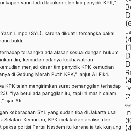
gkapan yang tadi dilakukan oleh tim penyidik KPK,”
B
D
(
L
sin Limpo (SYL), karena dikuatir tersangka bakal
(
rang bukti.
(
terhadap tersangka ada alasan sesuai dengan hukum
D
arikan diri, kemudian adanya kekhawatiran
D
 kemudian menjadi dasar tim penyidik KPK kemudian
R
 di Gedung Merah Putih KPK,” lanjut Ali Fikri.
(
a KPK telah mengirimkan surat pemanggilan terhadap
De
). “Iya betul ada panggilan itu, tapi ini masih dalam
(7
” ujar Ali.
Gal
I
an keberadaan SYL yang sudah tiba di Jakarta usai
i Selatan. Kemudian, KPK melakukan analisis dan
(1
aksa politisi Partai Nasdem itu karena ia tak kunjung
(