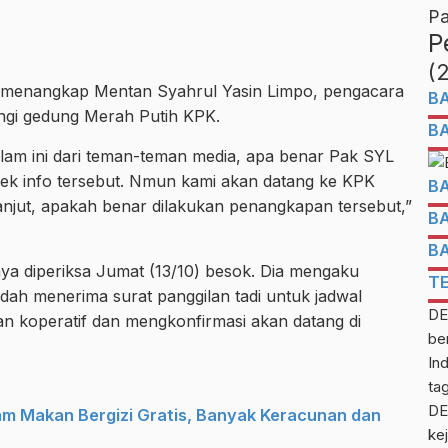
Pa
P
(
 menangkap Mentan Syahrul Yasin Limpo, pengacara
B
ngi gedung Merah Putih KPK.
B
am ini dari teman-teman media, apa benar Pak SYL
ek info tersebut. Nmun kami akan datang ke KPK
B
anjut, apakah benar dilakukan penangkapan tersebut,”
B
B
nya diperiksa Jumat (13/10) besok. Dia mengaku
T
dah menerima surat panggilan tadi untuk jadwal
DE
an koperatif dan mengkonfirmasi akan datang di
be
In
ta
DE
am Makan Bergizi Gratis, Banyak Keracunan dan
kej