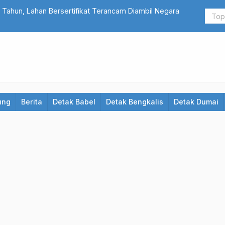
 Bersertifikat Terancam Diambil Negara
LAZ Ibadur
Palestina
ung
Berita
Detak Babel
Detak Bengkalis
Detak Dumai