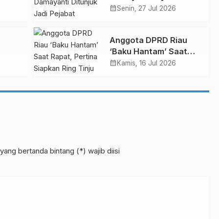
ur
Ditunjuk Jadi Pejabat
calendar_month
Senin, 27 Jul 2026
Sementara
Anggota DPRD Riau
‘Baku Hantam’ Saat
oskan
Rapat, Pertina Siapkan
calendar_month
Kamis, 16 Jul 2026
Ring Tinju
yang bertanda bintang (*) wajib diisi