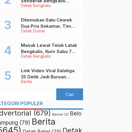
Senderak Bengkalis
Detak Bengkalis
‘Ditendang’ ke Malaysia,
Ini Sebabnya!
Ditemukan Satu Cewek
Dua Pria Sekamar, Tim
Detak Dumai
Yustisi Dumai Garuk
Puluhan Pasangan
Mesum
Masuk Lewat Teluk Latak
Bengkalis, Kurir Sabu 7
Detak Bengkalis
Kilo Diringkus di
Pekanbaru
Link Video Viral Salatiga
35 Detik Jadi Buruan
Berita
Netizen
ATEGORI POPULER
dvertorial
(679)
Belo
Banner
(2)
Berita
ampung
(79)
5645)
Detak
Detak Babel
(29)