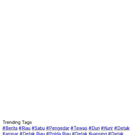
Trending Tags
#Berita
#Riau
#Sabu
#Pengedar
#Tewas
#Duri
#Kurir
#Detak
Kampar
#Detak Riau
#Polda Riau
#Detak Kuansing
#Detak