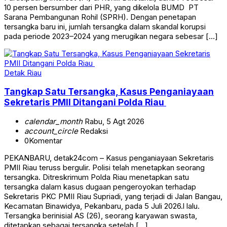
10 persen bersumber dari PHR, yang dikelola BUMD PT
Sarana Pembangunan Rohil (SPRH). Dengan penetapan
tersangka baru ini, jumlah tersangka dalam skandal korupsi
pada periode 2023–2024 yang merugikan negara sebesar […]
Detak Riau
Tangkap Satu Tersangka, Kasus Penganiayaan
Sekretaris PMII Ditangani Polda Riau
calendar_month
Rabu, 5 Agt 2026
account_circle
Redaksi
0
Komentar
PEKANBARU, detak24com – Kasus penganiayaan Sekretaris
PMII Riau teruss bergulir. Polisi telah menetapkan seorang
tersangka. Ditreskrimum Polda Riau menetapkan satu
tersangka dalam kasus dugaan pengeroyokan terhadap
Sekretaris PKC PMII Riau Supriadi, yang terjadi di Jalan Bangau,
Kecamatan Binawidya, Pekanbaru, pada 5 Juli 2026.l lalu.
Tersangka berinisial AS (26), seorang karyawan swasta,
ditetapkan sebagai tersangka setelah […]