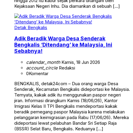
hingga 2012 itu kabur sejak perkara ditangani oleh
Kejaksaan Negeri Inhu. Dia diamankan di sebuah […]
Detak Bengkalis
Adik Beradik Warga Desa Senderak
Bengkalis ‘Ditendang’ ke Malaysia, Ini
Sebabnya!
calendar_month
Kamis, 18 Jun 2026
account_circle
Redaksi
0
Komentar
BENGKALIS, detak24com – Dua orang warga Desa
Senderak, Kecamatan Bengkalis dideportasi ke Malaysia.
Ternyata, kakak adik itu menggunakan paspor negeri
jiran. Informasi dirangkum Kamis (18/06/26), Kantor
Imigrasi Kelas II TPI Bengkalis mendeportasi kakak
beradik pemegang paspor Malaysia karena melakukan
pelanggaran keimigrasian pada Rabu (17/06/26). Mereka
dideportasi lewat pelabuhan Bandar Sri Setiap Raja
(BSSR) Selat Baru, Bengkalis. Keduanya […]