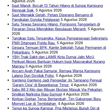
Agustus 2026
Saat Mandi, Bocah 13 Tahun Hilang di Sungai Kampung
Rempak Siak
5 Agustus 2026
Saat Menakik Getah, Petani Diserang Beruang di
Pangkalan Gondai Pelalawan
5 Agustus 2026
Satu Tewas Seorang Hilang, Pompong Tenggelam di
Perairan Desa Mengkikip Kepulauan Meranti
5 Agustus
2026
Tangkap Satu Tersangka, Kasus Penganiayaan Sekretaris
PMII Ditangani Polda Riau
5 Agustus 2026
Gegara Temuan BPK, Kantin Sekolah Tutup Permanen di
Pekanbaru
5 Agustus 2026
YBH Triak Sakti dan LAMR Kota Dumai Jalin MoU,
Perkuat Akses Bantuan Hukum bagi Masyarakat Kurang
Mampu
5 Agustus 2026
Ancam Ayah Pakai Samurai, Remaja Warga Kampung
Lalang Duri Diciduk Polisi
5 Agustus 2026
Ganteng Ganteng Jadi Pengedar, Ini Tampang Penjual
‘Garam Cina’ di Baganbesar Timur
4 Agustus 2026
Sabu 86,3 Kilo dan Ribuan Ekstasi Masuk Via Pekaitan,
Sindikat Narkoba Riau-Sumsel
4 Agustus 2026
Korban Gigitan Terus Bertambah, Tim Gabungan Buru
Monyet Liar di Tembilahan
4 Agustus 2026
Terjun ke Sungai Kampar, Pria Misterius Bunuh Diri di