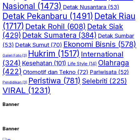
Nasional
(1473)
Detak Nusantara
(53)
Detak Riau
Detak Pekanbaru
(1491)
(1717)
Detak Rohil
(608)
Detak Siak
(429)
Detak Sumatera
(384)
Detak Sumbar
Ekonomi Bisnis
(578)
Detak Sumut
(70)
(53)
Hukrim
(1517)
International
Galeri Foto
(3)
(324)
Olahraga
Kesehatan
(101)
Life Style
(14)
(422)
Otomotif dan Tekno
(72)
Pariwisata
(52)
Peristiwa
(781)
Selebriti
(225)
Pendidikan
(3)
VIRAL
(1231)
Banner
Banner