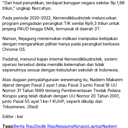
“Dari hasil penyidikan, terdapat kerugian negara sekitar Rp 1,98
triliun,” ungkap Nurcahyo.
Pada periode 2020-2022, Kemendikbudristek meluncurkan
program pengadaan perangkat TIK senilai Rp9,3 triliun untuk
jenjang PAUD hingga SMA, termasuk di daerah 3T.
Namun, Kejagung menemukan indikasi manipulasi kebijakan
dengan mengarahkan pilihan hanya pada perangkat berbasis
Chrome OS.
Padahal, menurut kajian internal Kemendikbudristek, sistem
operasi tersebut dinilai memiliki kelemahan dan tidak
sepenuhnya sesuai dengan kebutuhan sekolah di Indonesia.
Atas dugaan penyalahgunaan wewenang itu, Nadiem Makarim
dijerat dengan Pasal 2 ayat 1 atau Pasal 3 junto Pasal 18 UU
Nomor 31 Tahun 1999 tentang Pemberantasan Tindak Pidana
Korupsi yang telah diubah dengan UU Nomor 20 Tahun 2001,
junto Pasal 55 ayat 1 ke-1 KUHP, seperti dikutip dari
Tribunnews. (Red)
Editor : kar
Tags
Berita Riau
Disdik Riau
Kejagung
Korupsi
Laptop
Nadiem