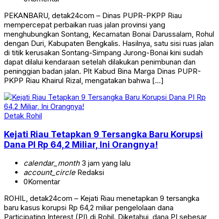
PEKANBARU, detak24com – Dinas PUPR-PKPP Riau
mempercepat perbaikan ruas jalan provinsi yang
menghubungkan Sontang, Kecamatan Bonai Darussalam, Rohul
dengan Duri, Kabupaten Bengkalis. Hasilnya, satu sisi ruas jalan
di titik kerusakan Sontang-Simpang Jurong-Bonai kini sudah
dapat dilalui kendaraan setelah dilakukan penimbunan dan
peninggian badan jalan. Plt Kabud Bina Marga Dinas PUPR-
PKPP Riau Khairul Rizal, mengatakan bahwa […]
Detak Rohil
Kejati Riau Tetapkan 9 Tersangka Baru Korupsi
Dana PI Rp 64,2 Miliar, Ini Orangnya!
calendar_month
3 jam yang lalu
account_circle
Redaksi
0
Komentar
ROHIL, detak24com – Kejati Riau menetapkan 9 tersangka
baru kasus korupsi Rp 64,2 miliar pengelolaan dana
Participating Interest (PI) di Rohil. Diketahui, dana PI sebesar