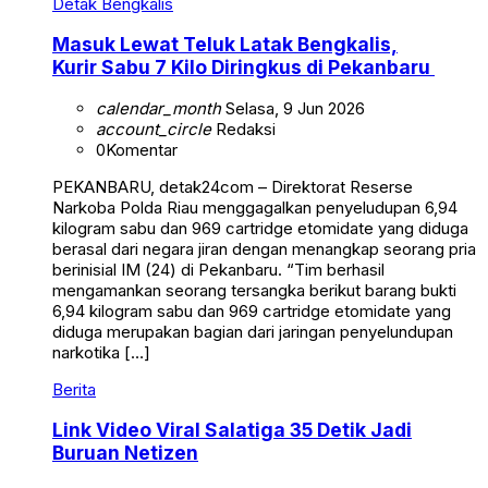
Detak Bengkalis
Masuk Lewat Teluk Latak Bengkalis,
Kurir Sabu 7 Kilo Diringkus di Pekanbaru
calendar_month
Selasa, 9 Jun 2026
account_circle
Redaksi
0
Komentar
PEKANBARU, detak24com – Direktorat Reserse
Narkoba Polda Riau menggagalkan penyeludupan 6,94
kilogram sabu dan 969 cartridge etomidate yang diduga
berasal dari negara jiran dengan menangkap seorang pria
berinisial IM (24) di Pekanbaru. “Tim berhasil
mengamankan seorang tersangka berikut barang bukti
6,94 kilogram sabu dan 969 cartridge etomidate yang
diduga merupakan bagian dari jaringan penyelundupan
narkotika […]
Berita
Link Video Viral Salatiga 35 Detik Jadi
Buruan Netizen