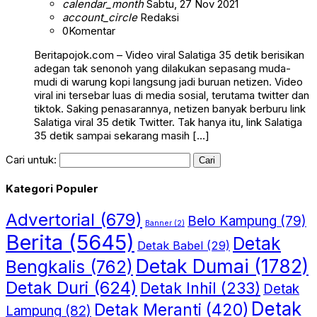
calendar_month
Sabtu, 27 Nov 2021
account_circle
Redaksi
0
Komentar
Beritapojok.com – Video viral Salatiga 35 detik berisikan
adegan tak senonoh yang dilakukan sepasang muda-
mudi di warung kopi langsung jadi buruan netizen. Video
viral ini tersebar luas di media sosial, terutama twitter dan
tiktok. Saking penasarannya, netizen banyak berburu link
Salatiga viral 35 detik Twitter. Tak hanya itu, link Salatiga
35 detik sampai sekarang masih […]
Cari untuk:
Kategori Populer
Advertorial
(679)
Belo Kampung
(79)
Banner
(2)
Berita
(5645)
Detak
Detak Babel
(29)
Detak Dumai
(1782)
Bengkalis
(762)
Detak Duri
(624)
Detak Inhil
(233)
Detak
Detak
Detak Meranti
(420)
Lampung
(82)