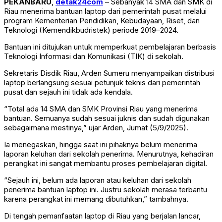
PEKANBARU
,
detak24com
– Sebanyak 14 SMA dan SMK di
Riau menerima bantuan laptop dari pemerintah pusat melalui
program Kementerian Pendidikan, Kebudayaan, Riset, dan
Teknologi (Kemendikbudristek) periode 2019–2024.
Bantuan ini ditujukan untuk memperkuat pembelajaran berbasis
Teknologi Informasi dan Komunikasi (TIK) di sekolah.
Sekretaris Disdik Riau, Arden Sumeru menyampaikan distribusi
laptop berlangsung sesuai petunjuk teknis dari pemerintah
pusat dan sejauh ini tidak ada kendala.
“Total ada 14 SMA dan SMK Provinsi Riau yang menerima
bantuan. Semuanya sudah sesuai juknis dan sudah digunakan
sebagaimana mestinya,” ujar Arden, Jumat (5/9/2025).
Ia menegaskan, hingga saat ini pihaknya belum menerima
laporan keluhan dari sekolah penerima. Menurutnya, kehadiran
perangkat ini sangat membantu proses pembelajaran digital.
“Sejauh ini, belum ada laporan atau keluhan dari sekolah
penerima bantuan laptop ini. Justru sekolah merasa terbantu
karena perangkat ini memang dibutuhkan,” tambahnya.
Di tengah pemanfaatan laptop di Riau yang berjalan lancar,