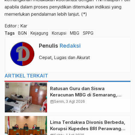
apabila dalam proses penyidikan ditemukan indikasi yang
memerlukan pendalaman lebih lanjut. (*)
Editor : Kar
Tags
BGN
Kejagung
Korupsi
MBG
SPPG
Penulis
Redaksi
Cepat, Lugas dan Akurat
ARTIKEL TERKAIT
Ratusan Guru dan Siswa
Keracunan MBG di Semarang,
Dapur SPPG Dihentikan
calendar_month
Senin, 3 Agt 2026
Lima Terdakwa Divonis Berbeda,
Korupsi Kupedes BRI Perawang
Rp 14,62 Miliar