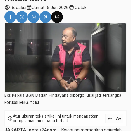
account_circle
calendar_month
print
Redaksi
Jumat, 5 Jun 2026
Cetak
Eks Kepala BGN Dadan Hindayana diborgol usai jadi tersangka
korupsi MBG. f : ist
Atur ukuran teks artikel ini untuk mendapatkan
text_increase
info
text_decrease
pengalaman membaca terbaik.
JAKARTA
,
detak24com
– Kejagung memeriksa sejumlah