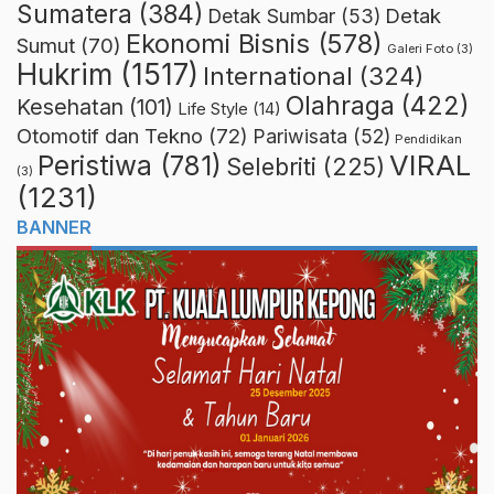
Sumatera
(384)
Detak
Detak Sumbar
(53)
Ekonomi Bisnis
(578)
Sumut
(70)
Galeri Foto
(3)
Hukrim
(1517)
International
(324)
Olahraga
(422)
Kesehatan
(101)
Life Style
(14)
Otomotif dan Tekno
(72)
Pariwisata
(52)
Pendidikan
VIRAL
Peristiwa
(781)
Selebriti
(225)
(3)
(1231)
BANNER