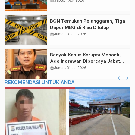
calendar_month
Sabtu, 1 Agt 2026
BGN Temukan Pelanggaran, Tiga
Dapur MBG di Riau Ditutup
calendar_month
Jumat, 31 Jul 2026
Banyak Kasus Korupsi Menanti,
Ade Indrawan Dipercaya Jabat
Kajari Bengkalis
calendar_month
Jumat, 31 Jul 2026
REKOMENDASI UNTUK ANDA