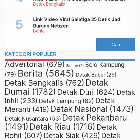
Detak Bengkalis
Link Video Viral Salatiga 35 Detik Jadi
Buruan Netizen
Berita
KATEGORI POPULER
Advertorial
(679)
Belo Kampung
Banner
(2)
Berita
(5645)
(79)
Detak Babel
(29)
Detak
Detak Bengkalis
(762)
Dumai
(1782)
Detak Duri
(624)
Detak
Detak
Inhil
(233)
Detak Lampung
(82)
Detak Nasional
(1473)
Meranti
(419)
Detak Pekanbaru
Detak Nusantara
(53)
Detak Riau
(1716)
(1491)
Detak
Rohil
(607)
Detak Siak
(429)
Detak