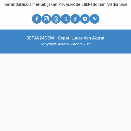
Beranda
Disclaimer
Kebijakan Privasi
Kode Etik
Pedoman Media Siber
R
DETAK24COM - Cepat, Lugas dan Akurat
Copyright @detak24com 2021