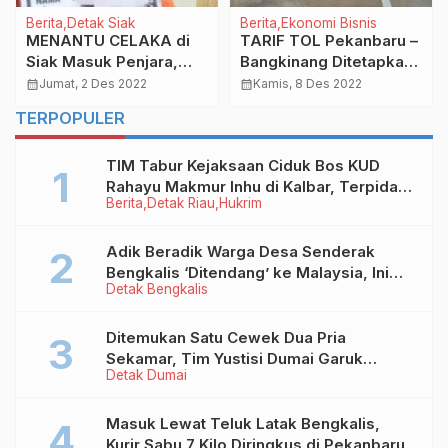
Berita
Detak Siak
Berita
Ekonomi Bisnis
MENANTU CELAKA di
TARIF TOL Pekanbaru –
Siak Masuk Penjara,
Bangkinang Ditetapkan,
Ancam Mertua Pakai
Berikut Rinciannya!
calendar_month
Jumat, 2 Des 2022
calendar_month
Kamis, 8 Des 2022
Parang
TERPOPULER
TIM Tabur Kejaksaan Ciduk Bos KUD
Rahayu Makmur Inhu di Kalbar, Terpidana
Berita
Detak Riau
Hukrim
Kredit Fiktif Rp2,8 M
Adik Beradik Warga Desa Senderak
Bengkalis ‘Ditendang’ ke Malaysia, Ini
Detak Bengkalis
Sebabnya!
Ditemukan Satu Cewek Dua Pria
Sekamar, Tim Yustisi Dumai Garuk
Detak Dumai
Puluhan Pasangan Mesum
Masuk Lewat Teluk Latak Bengkalis,
Kurir Sabu 7 Kilo Diringkus di Pekanbaru