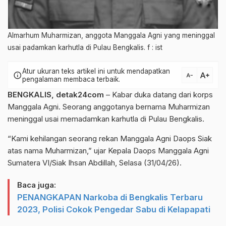
Almarhum Muharmizan, anggota Manggala Agni yang meninggal
usai padamkan karhutla di Pulau Bengkalis. f : ist
Atur ukuran teks artikel ini untuk mendapatkan
text_increase
info
text_decrease
pengalaman membaca terbaik.
BENGKALIS,
detak24com
– Kabar duka datang dari korps
Manggala Agni. Seorang anggotanya bernama Muharmizan
meninggal usai memadamkan karhutla di Pulau Bengkalis.
“Kami kehilangan seorang rekan Manggala Agni Daops Siak
atas nama Muharmizan,” ujar Kepala Daops Manggala Agni
Sumatera VI/Siak Ihsan Abdillah, Selasa (31/04/26).
Baca juga:
PENANGKAPAN Narkoba di Bengkalis Terbaru
2023, Polisi Cokok Pengedar Sabu di Kelapapati