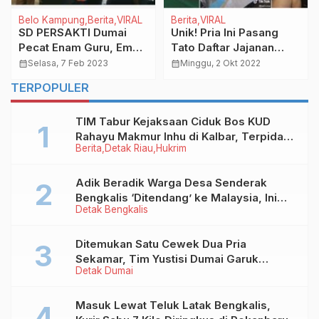
Belo Kampung
Berita
VIRAL
Berita
VIRAL
SD PERSAKTI Dumai
Unik! Pria Ini Pasang
Pecat Enam Guru, Emak
Tato Daftar Jajanan
– Emak Berdemo di
Dekat Lengan, Ada
calendar_month
Selasa, 7 Feb 2023
calendar_month
Minggu, 2 Okt 2022
Sekolah
Kisah Sedih di Baliknya
TERPOPULER
TIM Tabur Kejaksaan Ciduk Bos KUD
Rahayu Makmur Inhu di Kalbar, Terpidana
Berita
Detak Riau
Hukrim
Kredit Fiktif Rp2,8 M
Adik Beradik Warga Desa Senderak
Bengkalis ‘Ditendang’ ke Malaysia, Ini
Detak Bengkalis
Sebabnya!
Ditemukan Satu Cewek Dua Pria
Sekamar, Tim Yustisi Dumai Garuk
Detak Dumai
Puluhan Pasangan Mesum
Masuk Lewat Teluk Latak Bengkalis,