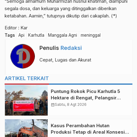
“Semoga almarhum Muharmizan husnul khatimah, diampuni
segala dosa, dan keluarga yang ditinggalkan diberikan
ketabahan. Aamiin,” tutupnya dikutip dari cakaplah. (*)
Editor : Kar
Tags
Api
Karhutla
Manggala Agni
meninggal
Penulis
Redaksi
Cepat, Lugas dan Akurat
ARTIKEL TERKAIT
Puntung Rokok Picu Karhutla 5
Hektare di Rengat, Pelangsir
Sawit Ditangkap
calendar_month
Sabtu, 8 Agt 2026
Kasus Perambahan Hutan
Produksi Tetap di Areal Konsesi