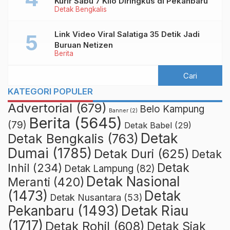
Kurir Sabu 7 Kilo Diringkus di Pekanbaru
Detak Bengkalis
Link Video Viral Salatiga 35 Detik Jadi
Buruan Netizen
Berita
KATEGORI POPULER
Advertorial
(679)
Belo Kampung
Banner
(2)
Berita
(5645)
(79)
Detak Babel
(29)
Detak
Detak Bengkalis
(763)
Dumai
(1785)
Detak Duri
(625)
Detak
Detak
Inhil
(234)
Detak Lampung
(82)
Detak Nasional
Meranti
(420)
(1473)
Detak
Detak Nusantara
(53)
Detak Riau
Pekanbaru
(1493)
(1717)
Detak Rohil
(608)
Detak Siak