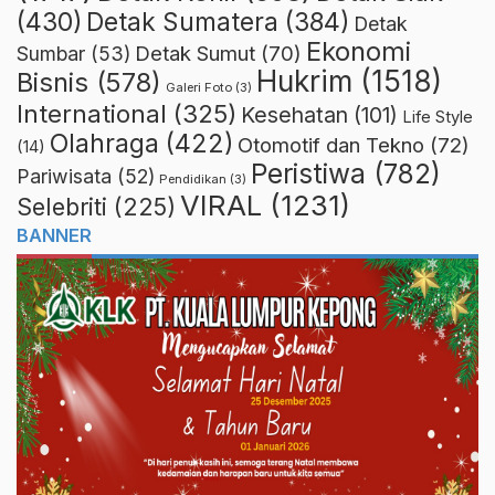
(430)
Detak Sumatera
(384)
Detak
Ekonomi
Detak Sumut
(70)
Sumbar
(53)
Hukrim
(1518)
Bisnis
(578)
Galeri Foto
(3)
International
(325)
Kesehatan
(101)
Life Style
Olahraga
(422)
Otomotif dan Tekno
(72)
(14)
Peristiwa
(782)
Pariwisata
(52)
Pendidikan
(3)
VIRAL
(1231)
Selebriti
(225)
BANNER