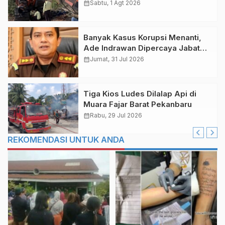
PT SPM, Polres Bengkalis
calendar_month
Sabtu, 1 Agt 2026
Tetapkan Tersangka
Banyak Kasus Korupsi Menanti,
Ade Indrawan Dipercaya Jabat
Kajari Bengkalis
calendar_month
Jumat, 31 Jul 2026
Tiga Kios Ludes Dilalap Api di
Muara Fajar Barat Pekanbaru
calendar_month
Rabu, 29 Jul 2026
REKOMENDASI UNTUK ANDA