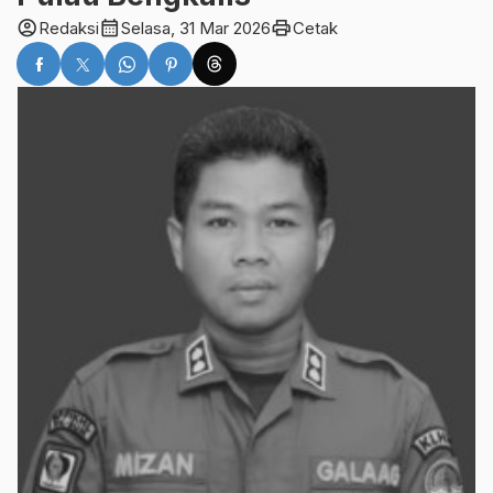
account_circle
calendar_month
print
Redaksi
Selasa, 31 Mar 2026
Cetak