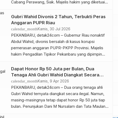
Cabang Perawang, Siak. Majelis hakim yang diketuai
Jonson Parancis, menjatuhkan hukuman 2 tahun 6
bulan penjara kepada tiga terdakwa, yakni Waris
Gubri Wahid Divonis 2 Tahun, Terbukti Peras
selaku Ketua Kelompok Tani Monggo Sejahtera Kita
Anggaran PUPR Riau
Bersama (MSKB), Wagiran sebagai Sekretaris
calendar_month
Kamis, 30 Jul 2026
Kelompok Tani MSKB, dan Sanito […]
PEKANBARU, detak24com – Gubernur Riau nonaktif
Abdul Wahid, divonis bersalah di kasus korupsi
pemerasan anggaran PUPR-PKPP Provinsi. Majelis
hakim Pengadilan Tipikor Pekanbaru yang dipimpin
Delta Tamtama menjatuhkan vonis selama 2 tahun
penjara, Kamis (30/07/26). Gubri Wahid dinyatakan
Dapat Honor Rp 50 Juta per Bulan, Dua
bersalah melanggar Pasal 12B juncto Pasal 18
Tenaga Ahli Gubri Wahid Diangkat Secara
Undang-Undang (UU) Nomor 31 Tahun 1999 tentang
Ilegal
calendar_month
Kamis, 9 Apr 2026
Pemberantasan Tindak Pidana Korupsi […]
PEKANBARU, detak24com – Dua orang tenaga ahli
Gubri Wahid ternyata diangkat secara ilegal. Namun,
masing-masingnya tetap dapat honor Rp 50 juta tiap
bulan. Penunjukan Dani M Nursalam dan Tata Maulana
sebagai tenaga ahli Gubri Wahid jadi sorotan dalam