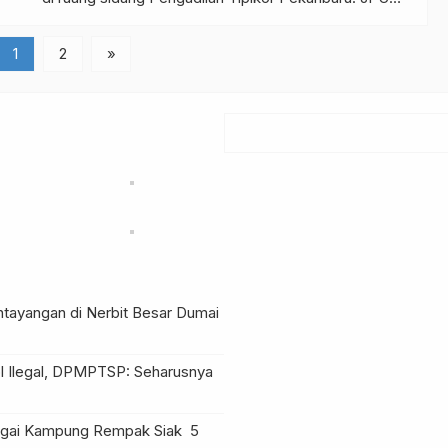
Kejari Dumai itu menyatakan perbuatan keempat
terdakwa menimbulkan kerugian negara sebesar Rp
1
2
»
Rp 6.080.234.275. Baca juga : Empat Koruptor
Politeknik Kelautan dan Perikanan Dumai Ditahan di
Rutan Sialang Bungkuk Empat […]
ntayangan di Nerbit Besar Dumai
l Ilegal, DPMPTSP: Seharusnya
Sungai Kampung Rempak Siak
5