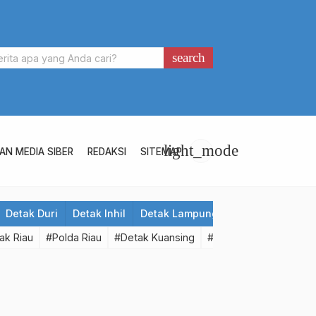
search
light_mode
N MEDIA SIBER
REDAKSI
SITEMAP
Detak Duri
Detak Inhil
Detak Lampung
Detak Meranti
ak Riau
#Polda Riau
#Detak Kuansing
#Detak Pelalawan
#D