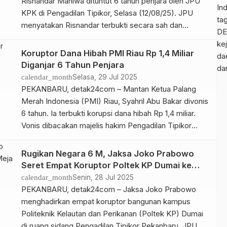
Risnandar Mahiwa dituntut 6 tahun penjara oleh JPU
In
KPK di Pengadilan Tipikor, Selasa (12/08/25). JPU
ta
menyatakan Risnandar terbukti secara sah dan
DE
bersalah melakukan korupsi dan gratifikasi. Selain
kej
tuntutan hukuman 6 tahun penjara, terdakwa juga
Koruptor Dana Hibah PMI Riau Rp 1,4 Miliar
da
dikenakan denda Rp 300 juta subsider 4 bulan
Diganjar 6 Tahun Penjara
da
kurungan. Selain itu, Risnandar dituntut hukuman
calendar_month
Selasa, 29 Jul 2025
tambahan membayar […]
PEKANBARU, detak24com – Mantan Ketua Palang
Merah Indonesia (PMI) Riau, Syahril Abu Bakar divonis
6 tahun. Ia terbukti korupsi dana hibah Rp 1,4 miliar.
Vonis dibacakan majelis hakim Pengadilan Tipikor
Pekanbaru yang diketuai Delta Tamtama, Selasa
(29/07/25) petang. Selain Syahril, hakim juga
Rugikan Negara 6 M, Jaksa Joko Prabowo
menghukum eks bendahara PMI Riau, Rambun
Seret Empat Koruptor Poltek KP Dumai ke
Pamenan dengan penjara 5 tahun. Kedua terdakwa
Meja Hijau
calendar_month
Senin, 28 Jul 2025
[…]
PEKANBARU, detak24com – Jaksa Joko Prabowo
menghadirkan empat koruptor bangunan kampus
Politeknik Kelautan dan Perikanan (Poltek KP) Dumai
di ruang sidang Pengadilan Tipikor Pekanbaru. JPU