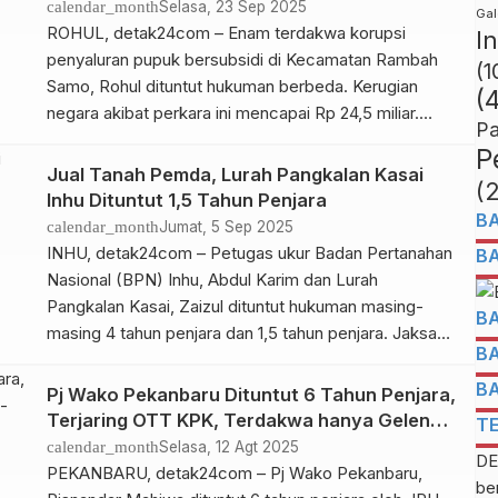
calendar_month
Selasa, 23 Sep 2025
Gal
Pangkalan […]
ROHUL, detak24com – Enam terdakwa korupsi
I
penyaluran pupuk bersubsidi di Kecamatan Rambah
(1
Samo, Rohul dituntut hukuman berbeda. Kerugian
(
negara akibat perkara ini mencapai Rp 24,5 miliar.
Pa
Tuntutan dibacakan oleh JPU Galih Aziz pada
P
persidangan yang berlangsung di Pengadilan Tipikor
Jual Tanah Pemda, Lurah Pangkalan Kasai
(
Pekanbaru, Senin (22/09/25). Keenam terdakwa
Inhu Dituntut 1,5 Tahun Penjara
merupakan pemilik kios atau koperasi pengecer resmi
B
calendar_month
Jumat, 5 Sep 2025
pupuk bersubsidi di wilayah […]
INHU, detak24com – Petugas ukur Badan Pertanahan
B
Nasional (BPN) Inhu, Abdul Karim dan Lurah
Pangkalan Kasai, Zaizul dituntut hukuman masing-
B
masing 4 tahun penjara dan 1,5 tahun penjara. Jaksa
B
Penuntut Umum (JPU) dari Kejaksaan Negeri (Kejari)
Inhu, Muhammad Fadil, menyatakan terdakwa
B
Pj Wako Pekanbaru Dituntut 6 Tahun Penjara,
bersalah melakukan korupsi penerbitan Sertifikat Hak
Terjaring OTT KPK, Terdakwa hanya Geleng-
T
Milik (SHM) atas tanah milik Pemkab Inhu. Kedua
geleng
calendar_month
Selasa, 12 Agt 2025
DE
terdakwa […]
PEKANBARU, detak24com – Pj Wako Pekanbaru,
be