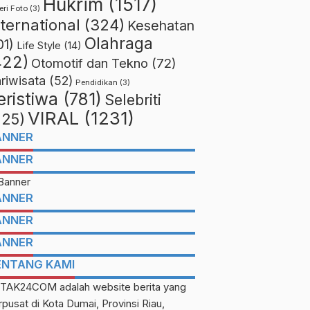
Hukrim
(1517)
eri Foto
(3)
nternational
(324)
Kesehatan
Olahraga
01)
Life Style
(14)
422)
Otomotif dan Tekno
(72)
riwisata
(52)
Pendidikan
(3)
eristiwa
(781)
Selebriti
VIRAL
(1231)
225)
ANNER
ANNER
ANNER
ANNER
ANNER
ENTANG KAMI
TAK24COM adalah website berita yang
rpusat di Kota Dumai, Provinsi Riau,