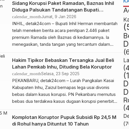
K
lanjutan sidang korupsi terkait pemerasan Dinas
Sidang Korupsi Paket Ramadan, Baznas Inhil
PUPR-PPKP Riau, di Pengadilan Tipikor Pekanbaru,
A
Diduga Palsukan Tandatangan Bupati
Kamis (09/04/26). Sekdaprov Riau Syahrial […]
Herman
calendar_month
Jumat, 9 Jan 2026
K
INHIL, detak24com – Bupati Inhil Herman membantah
(
telah meneken berita acara penitipan 2.446 paket
B
premium Ramada oleh Baznas di kediamannya. Ia
D
menegaskan, tanda tangan yang tercantum dalam
(
dokumen tersebut bukan miliknya. Pernyataan itu
disampaikan Herman saat memberikan keterangan
L
Hakim Tipikor Bebaskan Tersangka Jual Beli
sebagai saksi dalam sidang perkara dugaan tindak
Lahan Pemkab Inhu, Dituding Bela Koruptor
(
pidana korupsi pengadaan Paket Premium Ramadan
(
calendar_month
Selasa, 23 Sep 2025
Baznas Kabupaten Inhil Tahun […]
PEKANBARU, detak24com – Lurah Pangkalan Kasai
D
Kabupaten Inhu, Zaizul bernapas lega usai divonis
D
bebas dalam kasus korupsi. PN Pekanbaru memutus
R
bebas dua terdakwa kasus dugaan korupsi penerbitan
(
sertifikat hak milik (SHM) dengan nilai kerugian negara
Rp 1,7 miliar. Putusan dibacakan hakim Jonson
De
Komplotan Koruptor Pupuk Subsidi Rp 24,5 M
Parancis dalam sidang di Pengadilan Tipikor
(7
di Rohul hanya Dituntut 10 Tahun
Pekanbaru, Senin (22/09/25). Zaizul merupakan Lurah