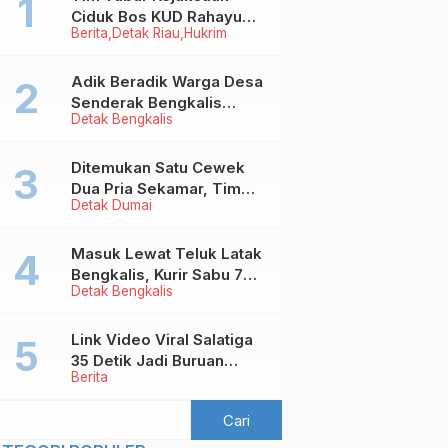
Ciduk Bos KUD Rahayu
Berita
Detak Riau
Hukrim
Makmur Inhu di Kalbar,
Terpidana Kredit Fiktif
Rp2,8 M
Adik Beradik Warga Desa
Senderak Bengkalis
Detak Bengkalis
‘Ditendang’ ke Malaysia,
Ini Sebabnya!
Ditemukan Satu Cewek
Dua Pria Sekamar, Tim
Detak Dumai
Yustisi Dumai Garuk
Puluhan Pasangan
Mesum
Masuk Lewat Teluk Latak
Bengkalis, Kurir Sabu 7
Detak Bengkalis
Kilo Diringkus di
Pekanbaru
Link Video Viral Salatiga
35 Detik Jadi Buruan
Berita
Netizen