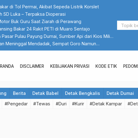
ar di Tol Permai, Akibat Sepeda Listrik Korslet
h SD Luka – Terpaksa Dioperasi
Motor Buk Guru Saat Ziarah di Perawang
ansing Bakar 24 Rakit PETI di Muaro Sentajo
Pasar Pulau Payung Dumai, Sumber Api dari Kios Milik
an Meninggal Mendadak, Sempat Goro Namun
ERANDA
DISCLAIMER
KEBIJAKAN PRIVASI
KODE ETIK
PEDOMA
ung
Berita
Detak Babel
Detak Bengkalis
Detak Dumai
#Pengedar
#Tewas
#Duri
#Kurir
#Detak Kampar
#Det