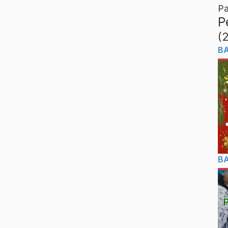
Pa
P
(
B
B