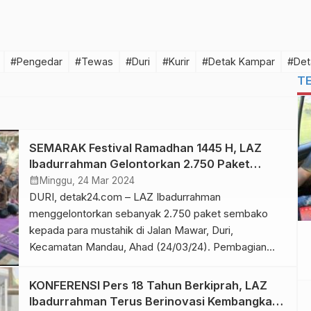
#Pengedar
#Tewas
#Duri
#Kurir
#Detak Kampar
#Det
T
SEMARAK Festival Ramadhan 1445 H, LAZ
Ibadurrahman Gelontorkan 2.750 Paket
Sembako
calendar_month
Minggu, 24 Mar 2024
DURI, detak24.com – LAZ Ibadurrahman
menggelontorkan sebanyak 2.750 paket sembako
kepada para mustahik di Jalan Mawar, Duri,
Kecamatan Mandau, Ahad (24/03/24). Pembagian
ribuan sembako pada bulan Ramadhan 1445 H ini
merupakan bagian dari kegiatan yang sama serentak
KONFERENSI Pers 18 Tahun Berkiprah, LAZ
di seluruh Indonesia melibatkan UPZ, LAZ, Baznas
Ibadurrahman Terus Berinovasi Kembangkan