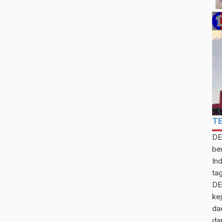
T
DE
be
In
ta
DE
kej
da
da