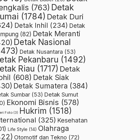
Detak
engkalis
(763)
umai
(1784)
Detak Duri
624)
Detak Inhil
(234)
Detak
Detak Meranti
ampung
(82)
Detak Nasional
420)
1473)
Detak Nusantara
(53)
etak Pekanbaru
(1492)
etak Riau
(1717)
Detak
ohil
(608)
Detak Siak
430)
Detak Sumatera
(384)
Detak Sumut
tak Sumbar
(53)
Ekonomi Bisnis
(578)
0)
Hukrim
(1518)
eri Foto
(3)
nternational
(325)
Kesehatan
Olahraga
01)
Life Style
(14)
422)
Otomotif dan Tekno
(72)