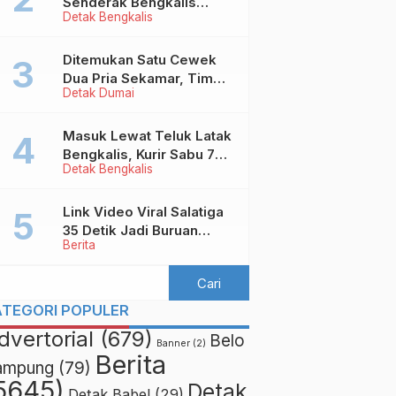
Senderak Bengkalis
Detak Bengkalis
‘Ditendang’ ke Malaysia,
Ini Sebabnya!
Ditemukan Satu Cewek
Dua Pria Sekamar, Tim
Detak Dumai
Yustisi Dumai Garuk
Puluhan Pasangan
Mesum
Masuk Lewat Teluk Latak
Bengkalis, Kurir Sabu 7
Detak Bengkalis
Kilo Diringkus di
Pekanbaru
Link Video Viral Salatiga
35 Detik Jadi Buruan
Berita
Netizen
ATEGORI POPULER
dvertorial
(679)
Belo
Banner
(2)
Berita
ampung
(79)
5645)
Detak
Detak Babel
(29)