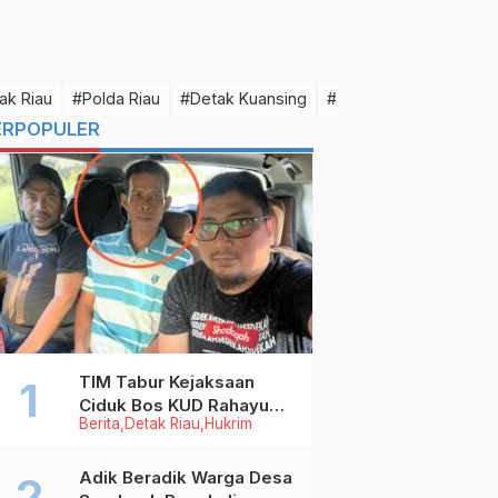
ak Riau
#Polda Riau
#Detak Kuansing
#Detak Pelalawan
#D
ERPOPULER
TIM Tabur Kejaksaan
Ciduk Bos KUD Rahayu
Berita
Detak Riau
Hukrim
Makmur Inhu di Kalbar,
Terpidana Kredit Fiktif
Rp2,8 M
Adik Beradik Warga Desa