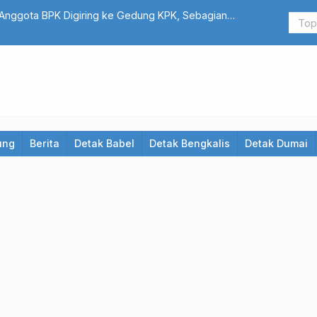
Seorang Terbakar Motor Ludes, Dua Kios di Jalan Bakti Marp
Api
ung
Berita
Detak Babel
Detak Bengkalis
Detak Dumai