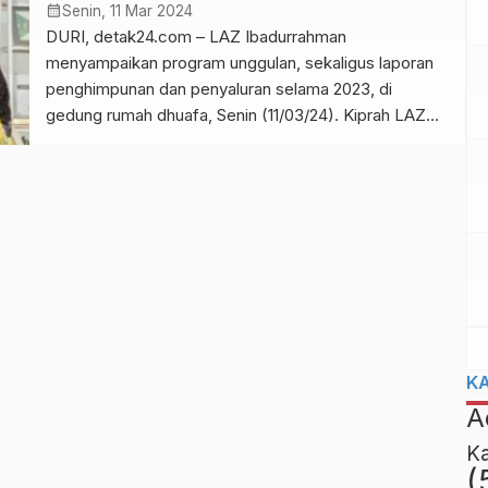
dan Kementrian Agama RI, telah dimulai 22 Maret
Program Bermanfaat
calendar_month
Senin, 11 Mar 2024
2024. “Untuk di […]
DURI, detak24.com – LAZ Ibadurrahman
menyampaikan program unggulan, sekaligus laporan
penghimpunan dan penyaluran selama 2023, di
gedung rumah dhuafa, Senin (11/03/24). Kiprah LAZ
Ibadurrahman selama 18 tahun di Kota Duri, Kabupaten
Bengkalis, Riau dalam menjalankan tugasnya sebagai
lembaga amil zakat tidaklah mudah, penuh perjuangan
dan tantangan.Namun berkat kesabaran dan
ketangguhan para pengurus Yayasan Ibadurrahman
beserta […]
K
A
K
(