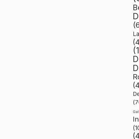
B
D
(
L
(
(
D
D
R
(
De
(7
Gal
I
(1
(