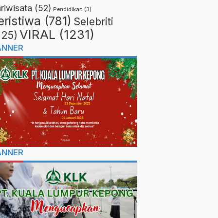
riwisata
(52)
Pendidikan
(3)
eristiwa
(781)
Selebriti
VIRAL
(1231)
225)
ANNER
ANNER