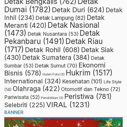
Detak
Detak Bengkalis
(762)
Dumai
(1782)
Detak Duri
(624)
Detak
Detak
Inhil
(234)
Detak Lampung
(82)
Detak Nasional
Meranti
(420)
(1473)
Detak
Detak Nusantara
(53)
Detak Riau
Pekanbaru
(1491)
(1717)
Detak Rohil
(608)
Detak Siak
(430)
Detak Sumatera
(384)
Detak
Ekonomi
Detak Sumut
(70)
Sumbar
(53)
Hukrim
(1517)
Bisnis
(578)
Galeri Foto
(3)
International
(324)
Kesehatan
(101)
Life Style
Olahraga
(422)
Otomotif dan Tekno
(72)
(14)
Peristiwa
(781)
Pariwisata
(52)
Pendidikan
(3)
VIRAL
(1231)
Selebriti
(225)
BANNER