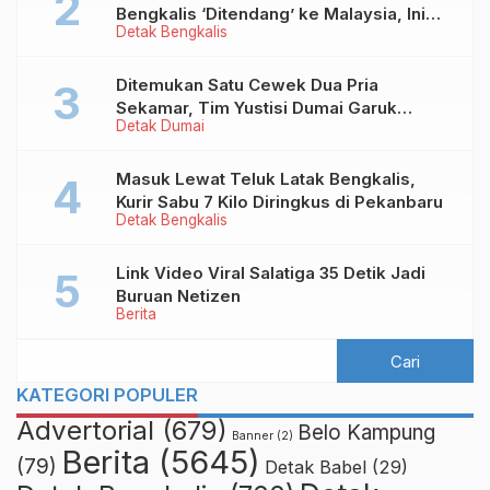
Bengkalis ‘Ditendang’ ke Malaysia, Ini
Detak Bengkalis
Sebabnya!
Ditemukan Satu Cewek Dua Pria
Sekamar, Tim Yustisi Dumai Garuk
Detak Dumai
Puluhan Pasangan Mesum
Masuk Lewat Teluk Latak Bengkalis,
Kurir Sabu 7 Kilo Diringkus di Pekanbaru
Detak Bengkalis
Link Video Viral Salatiga 35 Detik Jadi
Buruan Netizen
Berita
KATEGORI POPULER
Advertorial
(679)
Belo Kampung
Banner
(2)
Berita
(5645)
(79)
Detak Babel
(29)