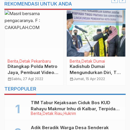
REKOMENDASI UNTUK ANDA
Berita
Detak Pekanbaru
Berita
Detak Dumai
Ditangkap Polda Metro
Kadishub Dumai
Jaya, Pembuat Video
Mengundurkan Diri, Tak
Tiktok Sambo Akhirnya
Cocok Basis Keilmuan
calendar_month
Sabtu, 27 Agt 2022
calendar_month
Jumat, 15 Apr 2022
Bebas
TERPOPULER
TIM Tabur Kejaksaan Ciduk Bos KUD
Rahayu Makmur Inhu di Kalbar, Terpidana
Berita
Detak Riau
Hukrim
Kredit Fiktif Rp2,8 M
Adik Beradik Warga Desa Senderak