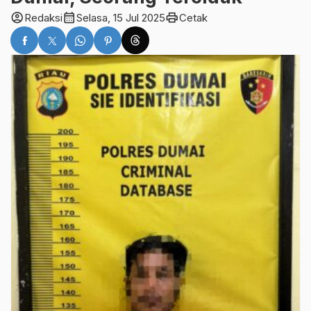
account_circle
calendar_month
print
Redaksi
Selasa, 15 Jul 2025
Cetak