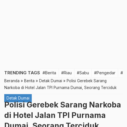
TRENDING TAGS
#Berita
#Riau
#Sabu
#Pengedar
#T
Beranda
»
Berita
»
Detak Dumai
»
Polisi Gerebek Sarang
Narkoba di Hotel Jalan TPI Purnama Dumai, Seorang Terciduk
Detak Dumai
Polisi Gerebek Sarang Narkoba
di Hotel Jalan TPI Purnama
Dumai, Seorang Terciduk