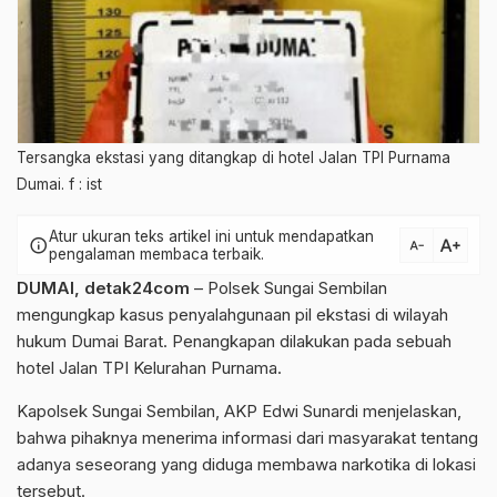
Tersangka ekstasi yang ditangkap di hotel Jalan TPI Purnama
Dumai. f : ist
Atur ukuran teks artikel ini untuk mendapatkan
text_increase
info
text_decrease
pengalaman membaca terbaik.
DUMAI,
detak24com
– Polsek Sungai Sembilan
mengungkap kasus penyalahgunaan pil ekstasi di wilayah
hukum Dumai Barat. Penangkapan dilakukan pada sebuah
hotel Jalan TPI Kelurahan Purnama.
Kapolsek Sungai Sembilan, AKP Edwi Sunardi menjelaskan,
bahwa pihaknya menerima informasi dari masyarakat tentang
adanya seseorang yang diduga membawa narkotika di lokasi
tersebut.