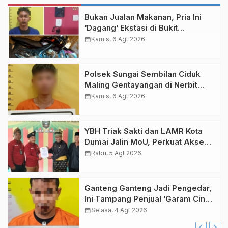
Bukan Jualan Makanan, Pria Ini
‘Dagang’ Ekstasi di Bukit
Gelanggang Dumai
calendar_month
Kamis, 6 Agt 2026
Polsek Sungai Sembilan Ciduk
Maling Gentayangan di Nerbit
Besar Dumai
calendar_month
Kamis, 6 Agt 2026
YBH Triak Sakti dan LAMR Kota
Dumai Jalin MoU, Perkuat Akses
Bantuan Hukum bagi Masyarakat
calendar_month
Rabu, 5 Agt 2026
Kurang Mampu
Ganteng Ganteng Jadi Pengedar,
Ini Tampang Penjual ‘Garam Cina’
di Baganbesar Timur
calendar_month
Selasa, 4 Agt 2026