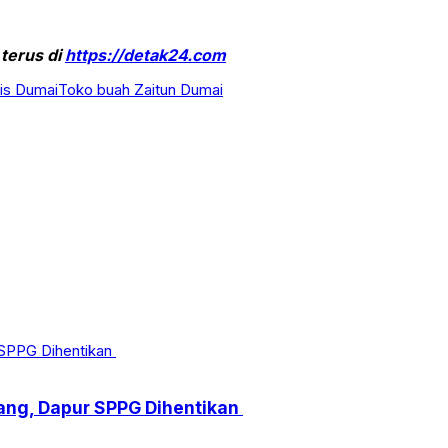
 terus di
https://detak24.com
is Dumai
Toko buah Zaitun Dumai
ang, Dapur SPPG Dihentikan