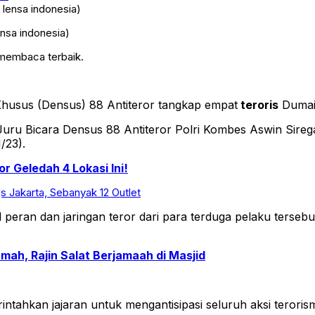
ensa indonesia)
 membaca terbaik.
husus (Densus) 88 Antiteror tangkap empat
teroris
Dumai,
uru Bicara Densus 88 Antiteror Polri Kombes Aswin Siregar
/23).
 Geledah 4 Lokasi Ini!
 Jakarta, Sebanyak 12 Outlet
eran dan jaringan teror dari para terduga pelaku tersebu
mah, Rajin Salat Berjamaah di Masjid
ntahkan jajaran untuk mengantisipasi seluruh aksi terori