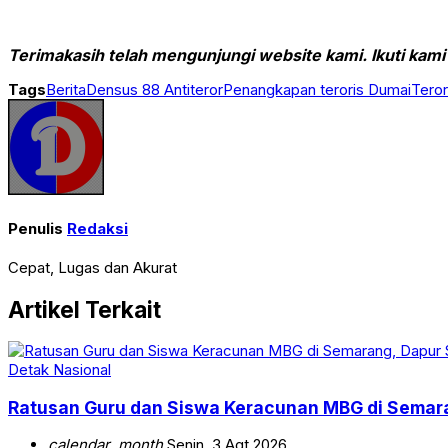
Terimakasih telah mengunjungi website kami. Ikuti kami
Tags
Berita
Densus 88 Antiteror
Penangkapan teroris Dumai
Teror
Penulis
Redaksi
Cepat, Lugas dan Akurat
Artikel Terkait
Detak Nasional
Ratusan Guru dan Siswa Keracunan MBG di Semar
calendar_month
Senin, 3 Agt 2026