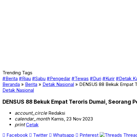
Trending Tags
#Berita
#Riau
#Sabu
#Pengedar
#Tewas
#Duri
#Kurir
#Detak K
Beranda
»
Berita
»
Detak Nasional
»
DENSUS 88 Bekuk Empat Ter
Detak Nasional
DENSUS 88 Bekuk Empat Teroris Dumai, Seorang Pe
account_circle
Redaksi
calendar_month
Kamis, 23 Nov 2023
print
Cetak
Facebook
Twitter
Whatsapp
Pinterest
Threa