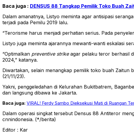
Baca juga :
DENSUS 88 Tangkap Pemilik Toko Buah Zai
Dalam amanatnya, Listyo meminta agar antisipasi serang
terjadi pada Pemilu 2019 lalu.
“Terorisme harus menjadi perhatian serius. Pada penyeleng
Listyo juga meminta ajarannya mewanti-wanti eskalasi ser
“Optimalkan
preventive strike
agar pelaku teror berhasil 
2024,” katanya.
Diwartakan, selain menangkap pemilik toko buah Zaitun be
(21/11/23).
Yakni, penggeledahan di Kelurahan Bukitbatrem, Baganbe
dan langsung dibawa ke Jakarta.
Baca juga:
VIRAL! Ferdy Sambo Dieksekusi Mati di Ruangan Tert
Dalam operasi singkat tersebut Densus 88 Antiteror meng
cnnindonesia. (*/berita)
Editor : Kar