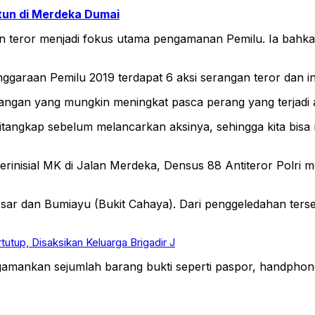
tun di Merdeka Dumai
an teror menjadi fokus utama pengamanan Pemilu. Ia bahk
garaan Pemilu 2019 terdapat 6 aksi serangan teror dan ini t
angan yang mungkin meningkat pasca perang yang terjadi an
ditangkap sebelum melancarkan aksinya, sehingga kita bisa
rinisial MK di Jalan Merdeka, Densus 88 Antiteror Polri m
sar dan Bumiayu (Bukit Cahaya). Dari penggeledahan ters
utup, Disaksikan Keluarga Brigadir J
amankan sejumlah barang bukti seperti paspor, handphone d