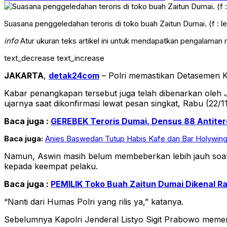
Suasana penggeledahan teroris di toko buah Zaitun Dumai. (f : l
info
Atur ukuran teks artikel ini untuk mendapatkan pengalaman
text_decrease
text_increase
JAKARTA
,
detak24com
– Polri memastikan Detasemen K
Kabar penangkapan tersebut juga telah dibenarkan oleh J
ujarnya saat dikonfirmasi lewat pesan singkat, Rabu (22/11
Baca juga :
GEREBEK Teroris Dumai, Densus 88 Antiteror
Baca juga:
Anies Baswedan Tutup Habis Kafe dan Bar Holywings
Namun, Aswin masih belum membeberkan lebih jauh soal p
kepada keempat pelaku.
Baca juga :
PEMILIK Toko Buah Zaitun Dumai Dikenal Ra
“Nanti dari Humas Polri yang rilis ya,” katanya.
Sebelumnya Kapolri Jenderal Listyo Sigit Prabowo memeri