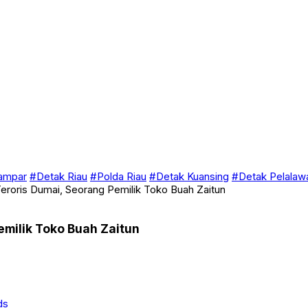
ampar
#Detak Riau
#Polda Riau
#Detak Kuansing
#Detak Pelalaw
oris Dumai, Seorang Pemilik Toko Buah Zaitun
milik Toko Buah Zaitun
ds